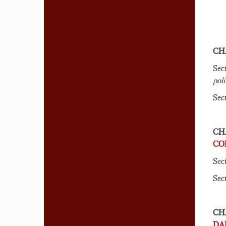
CHA
Sec
poli
Sec
CH
CO
Sec
Sec
CH
DA