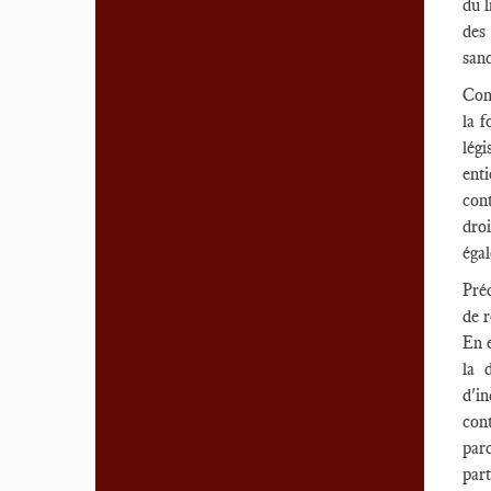
du l
des 
sanc
Conc
la f
légi
enti
cont
dro
égal
Préc
de r
En e
la 
d'i
con
par
par