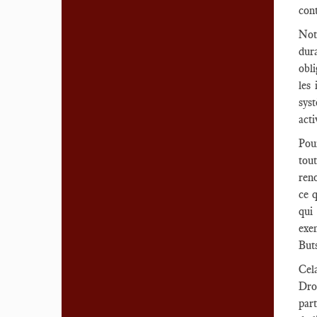
cont
Not
dura
obl
les
sys
acti
Pour
tou
reno
ce q
qui
exe
But
Cel
Droi
part