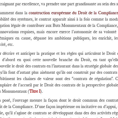
raignant par excellence, va prendre une part grandissante au sein des
amment dans la
construction européenne du Droit de la Complianc
bilité des systèmes, le contrat apparaît ainsi à la fois comme la modal
igation légale de contribuer aux Buts Monumentaux de la Compliance, t
 innovations requises, mais encore exerce l'autonomie de sa volonté 
tèmiques en cause, dépasse les ambitions publiques, les enrichit, les
vité, etc.
 décrire et anticiper la pratique et les règles qui articulent le Droi
t d'abord en quoi cette nouvelle branche du Droit, en tant qu'elle
uvelle le droit des contrats en l'instaurant dans la stratégie globale 
u'ils font d'autant plus aisément qu'ils ont construit par des contrats
 bâtissent les chaines de valeur sont des "contrats de régulation". 
mplaire de l'accueil par le Droit des contrats de la perspective glob
s Monumentaux (
Titre I
).
a posé, l'ouvrage mesure la façon dont le droit commun des contrats 
t de la Compliance. D'une façon impérieuse ou incitative ou d'appui, ce
ie, qu'il s'agisse de contrats se développant dans des des activités ré