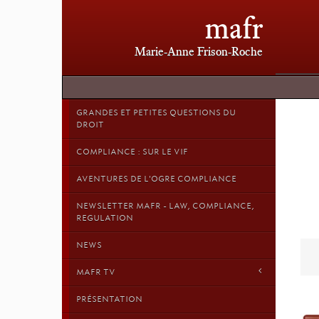
mafr
Marie-Anne Frison-Roche
GRANDES ET PETITES QUESTIONS DU
DROIT
COMPLIANCE : SUR LE VIF
AVENTURES DE L'OGRE COMPLIANCE
NEWSLETTER MAFR - LAW, COMPLIANCE,
REGULATION
NEWS
MAFR TV
PRÉSENTATION