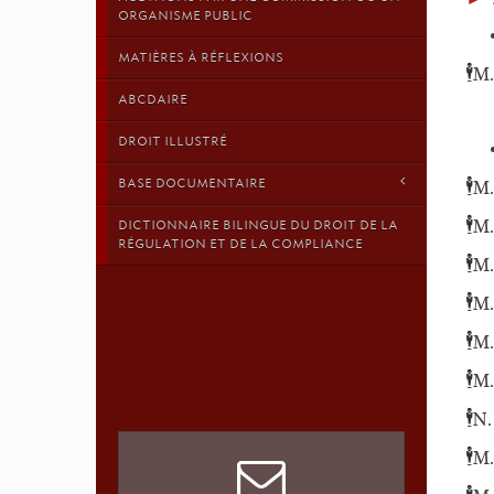
ORGANISME PUBLIC
MATIÈRES À RÉFLEXIONS
🕴️
M.
ABCDAIRE
DROIT ILLUSTRÉ
🕴️
BASE DOCUMENTAIRE
M.
🕴️
M.
DICTIONNAIRE BILINGUE DU DROIT DE LA
RÉGULATION ET DE LA COMPLIANCE
🕴️
M.
🕴️
M.
🕴️
M.
🕴️
M.
🕴️
N.
🕴️
M.