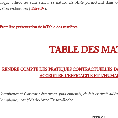
hnique utlisée au sens strict, sa nature
Ex Ante
permettant dans de
elles techniques (
Titre IV
).
____
Première présentation de laTable des matières
:
____
TABLE DES MA
RENDRE COMPTE DES PRATIQUES CONTRACTUELLES DA
ACCROITRE L'EFFICACITE ET L'HUMA
ompliance et Contrat : étrangers, puis ennemis, de fait et droit alli
Compliance
, par
🕴️
Marie-Anne Frison-Roche
TITRE I.