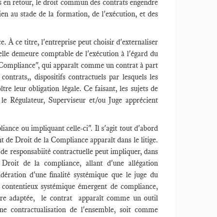
Mais en retour, le droit commun des contrats engendre
en au stade de la formation, de l'exécution, et des
 ce titre, l'entreprise peut choisir d'externaliser
u'elle demeure comptable de l'exécution à l'égard du
e Compliance", qui apparaît comme un contrat à part
ontrats,, dispositifs contractuels par lesquels les
tre leur obligation légale. Ce faisant, les sujets de
 le Régulateur, Superviseur et/ou Juge apprécient
iance ou impliquant celle-ci". Il s'agit tout d'abord
 de Droit de la Compliance apparaît dans le litige.
de responsabiité contractuelle peut impliquer, dans
roit de la compliance, allant d'une allégation
dération d'une finalité systémique que le juge du
ns contentieux systémique émergent de compliance,
être adaptée, le contrat apparaît comme un outil
ne contractualisation de l'ensemble, soit comme