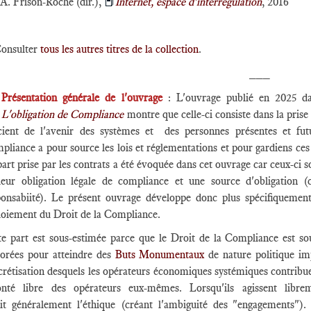
A. Frison-Roche (dir.),
📕
Internet, espace d'interrégulation
, 2016
onsulter
tous les autres titres de la collection
.
___
►
Présentation générale de l'ouvrage
: L'ouvrage publié en 2025 da
r
L'obligation de Compliance
montre que celle-ci consiste dans la prise
cient de l'avenir des systèmes et des personnes présentes et fut
liance a pour source les lois et réglementations et pour gardiens ces 
art prise par les contrats a été évoquée dans cet ouvrage car ceux-ci s
leur obligation légale de compliance et une source d'obligation 
ponsabiité). Le présent ouvrage développe donc plus spécifiquement
loiement du Droit de la Compliance.
te part est sous-estimée parce que le Droit de la Compliance est sou
borées pour atteindre des
Buts Monumentaux
de nature politique imp
crétisation desquels les opérateurs économiques systémiques contribu
onté libre des opérateurs eux-mêmes. Lorsqu'ils agissent libr
it généralement l'éthique (créant l'ambiguité des "engagements"). 