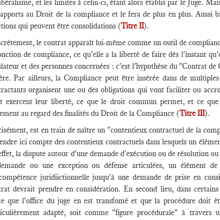
ibéralisme, et les limites à celui-ci, étant alors établis par le Juge. 
apports au Droit de la compliance et le fera de plus en plus. Aussi bi
tions qui peuvent être consolidations (
Titre II
).
rétement, le contrat apparaît lui-même comme un outil de compliance. À
onction de compliance, ce qu'elle a la liberté de faire dès l'instant q
slateur et des personnes concernées : c'est l'hypothèse du "Contrat d
ère. Par ailleurs, la Compliance peut être insérée dans de multiples c
ractants organisent une ou des obligations qui vont faciliter ou accroî
it exercent leur liberté, ce que le droit commun permet, et ce que
ement au regard des finalités du Droit de la Compliance (
Titre III
).
isément, est en train de naître un "contentieux contractuel de la compl
endre ici compte des contentieux contractuels dans lesquels un élément
ffet, la dispute autour d'une demande d'exécution ou de résolution ou 
demande ou une exception ou défense articulées, un élément de D
ncompétence juridiictionnelle jusqu'à une demande de prise en consi
trat devrait prendre en considération. En second lieu, dans certai
ce que l'office du juge en est transfomé et que la procédure doit 
ticulièrement adapté, soit comme "figure procédurale" à travers u