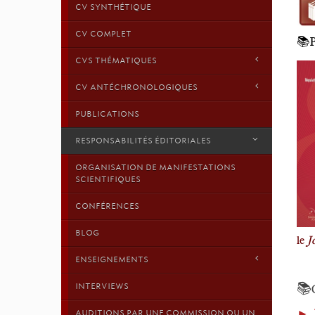
CV SYNTHÉTIQUE
CV COMPLET
📚
CVS THÉMATIQUES
CV ANTÉCHRONOLOGIQUES
PUBLICATIONS
RESPONSABILITÉS ÉDITORIALES
ORGANISATION DE MANIFESTATIONS
SCIENTIFIQUES
CONFÉRENCES
BLOG
le
J
ENSEIGNEMENTS
📚
INTERVIEWS
►
AUDITIONS PAR UNE COMMISSION OU UN