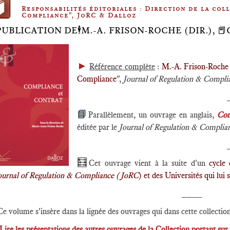
Responsabilités éditoriales : Direction de la col
Compliance", JoRC & Dalloz
PUBLICATION DE🕴️M.-A. FRISON-ROCHE (DIR.),
►
Référence complète
:
M.-A. Frison-Roche
Compliance
",
Journal of Regulation & Compl
📘
Parallèlement, un ouvrage en anglais,
Com
éditée par le
Journal of Regulation & Compli
🧮
Cet ouvrage vient à la suite d'un
cycle
ournal of Regulation & Compliance (JoRC
) et des Universités qui lui 
____
Ce volume s'insère dans la lignée des ouvrages qui dans cette collectio
Lire les présentations des autres ouvrages de la Collection portant su