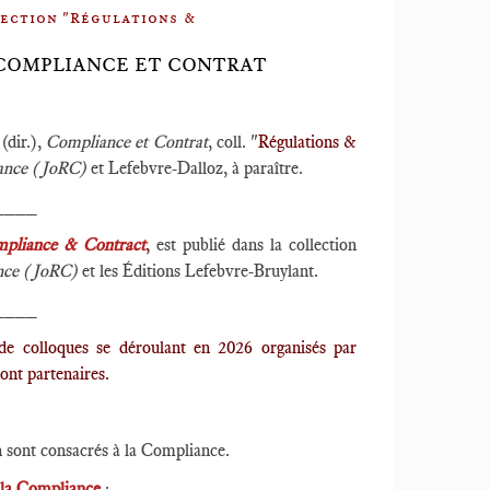
lection "Régulations &
 📕COMPLIANCE ET CONTRAT
(dir.),
Compliance et Contrat
, coll. "
Régulations &
iance (JoRC)
et Lefebvre-Dalloz, à paraître.
____
pliance & Contract
,
est publié dans la collection
ance (JoRC)
et les Éditions Lefebvre-Bruylant.
____
 de colloques se déroulant en 2026 organisés par
sont partenaires.
n sont consacrés à la Compliance.
r la Compliance
: