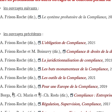
les ouvrages suivants
:
A. Frison-Roche (dir.),
📕
Le système probatoire de la Compliance
, 2
les ouvrages précédents
:
A. Frison-Roche (dir.),
📕
L'obligation de Compliance
, 2025
A. Frison-Roche et M. Boissavy (dir.),
📕
Compliance & droits de la d
A. Frison-Roche (dir.),
📕
La juridictionnalisation de compliance
, 202
A. Frison-Roche (dir.),
📕
Les buts monumentaux de la Compliance
, 
A. Frison-Roche (dir.),
📕
Les outils de la Compliance
,
2021
A. Frison-Roche (dir.),
📕
Pour une Europe de la Compliance
,
2019
🕴️
🕴️
 Borga,
J.-Cl. Marin et
J-.Ch. Roda (dir.),
📕
Compliance : Entreprise
A. Frison-Roche (dir.),
📕
Régulation, Supervision, Compliance
,
2017