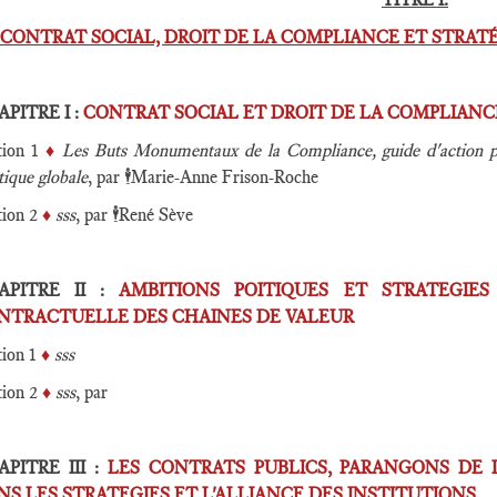
CONTRAT SOCIAL, DROIT DE LA COMPLIANCE ET STRA
PITRE I :
CONTRAT SOCIAL ET DROIT DE LA COMPLIAN
tion 1
♦️
Les Buts Monumentaux de la Compliance, guide d'action p
tique globale
, par
🕴️
Marie-Anne Frison-Roche
tion 2
♦️
sss
, par
🕴️
René Sève
APITRE II :
AMBITIONS POITIQUES ET STRATEGIES
NTRACTUELLE DES CHAINES DE VALEUR
tion 1
♦️
sss
tion 2
♦️
sss
, par
APITRE III :
LES CONTRATS PUBLICS, PARANGONS DE L
NS LES STRATEGIES ET L'ALLIANCE DES INSTITUTIONS