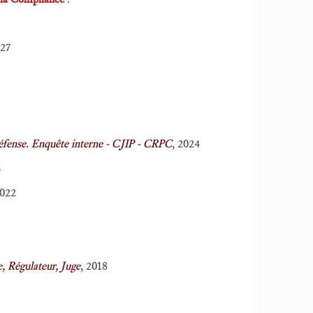
027
éfense. Enquête interne - CJIP - CRPC
, 2024
3
2022
, Régulateur, Juge
, 2018