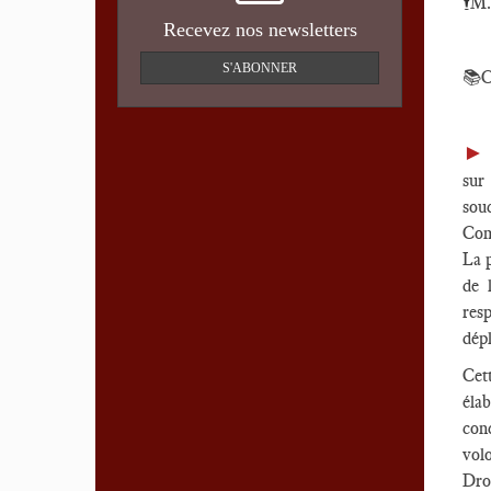
🕴️
M.
Recevez nos newsletters
S'ABONNER
📚C
su
sou
Comp
La p
de 
res
dép
Cet
éla
con
vol
Dro