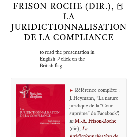
FRISON-ROCHE (DIR.), 📕
LA
JURIDICTIONNALISATION
DE LA COMPLIANCE
to read the presentation in
English ↗️click on the
British flag
Référence complète :
►
J. Heymann, "La nature
juridique de la "Cour
suprême" de Facebook",
in
M.-A. Frison-Roche
(dir.),
La
juridictionnalisation de