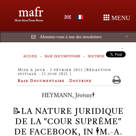
mafr
MENU
Marie-Anne Frison-Roche
Cl
×
Abonnez-vous à une des newsletters
ACCUEIL
BASE DOCUMENTAIRE
DOCTRINE
Mise à jour : 2 février 2023 (Rédaction
initiale : 23 juin 2021 )
Base Documentaire : Doctrine
HEYMANN, Jérémy🕴️
📝LA NATURE JURIDIQUE
DE LA "COUR SUPRÊME"
DE FACEBOOK, IN 🕴️M.-A.