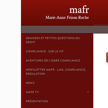
mafr
Marie-Anne Frison-Roche
GRANDES ET PETITES QUESTIONS DU
DROIT
COMPLIANCE : SUR LE VIF
AVENTURES DE L'OGRE COMPLIANCE
NEWSLETTER MAFR - LAW, COMPLIANCE,
REGULATION
NEWS
MAFR TV
PRÉSENTATION