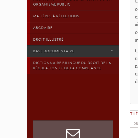
U
ORGANISME PUBLIC
c
e
MATIÈRES À RÉFLEXIONS
a
ABCDAIRE
c
a
DROIT ILLUSTRÉ
C
BASE DOCUMENTAIRE
u
DICTIONNAIRE BILINGUE DU DROIT DE LA
n
RÉGULATION ET DE LA COMPLIANCE
u
d
TH
DR