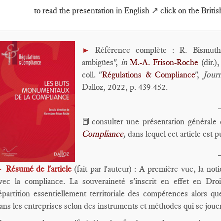
to read the presentation in English ↗️ click on the Britis
Référence complète : R. Bismuth,
►
ambigües",
in
M.-A. Frison-Roche
(dir.)
coll. "
Régulations & Compliance
",
Jour
Dalloz, 2022, p. 439-452.
📕consulter une présentation générale 
Compliance
,
dans lequel cet article est p
Résumé de l'article
(fait par l'auteur) : A première vue, la no
►
vec la compliance. La souveraineté s'inscrit en effet en Droi
épartition essentiellement territoriale des compétences alors qu
ans les entreprises selon des instruments et méthodes qui se joue