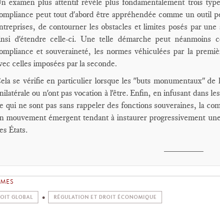
n examen plus attentif révèle plus fondamentalement trois type
ompliance peut tout d'abord être appréhendée comme un outil pe
ntreprises, de contourner les obstacles et limites posés par une
insi d'étendre celle-ci. Une telle démarche peut néanmoins co
ompliance et souveraineté, les normes véhiculées par la premiè
vec celles imposées par la seconde.
ela se vérifie en particulier lorsque les "buts monumentaux" de 
nilatérale ou n'ont pas vocation à l'être. Enfin, en infusant dans 
e qui ne sont pas sans rappeler des fonctions souveraines, la co
n mouvement émergent tendant à instaurer progressivement une s
es États.
________
ÈMES
OIT GLOBAL
RÉGULATION ET DROIT ÉCONOMIQUE