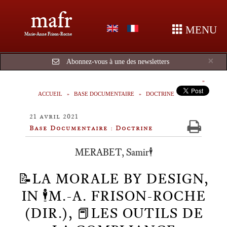
mafr
MENU
Marie-Anne Frison-Roche
Cl
×
Abonnez-vous à une des newsletters
ACCUEIL
BASE DOCUMENTAIRE
DOCTRINE
21 avril 2021
Base Documentaire : Doctrine
MERABET, Samir🕴️
📝LA MORALE BY DESIGN,
IN 🕴️M.-A. FRISON-ROCHE
(DIR.), 📕LES OUTILS DE