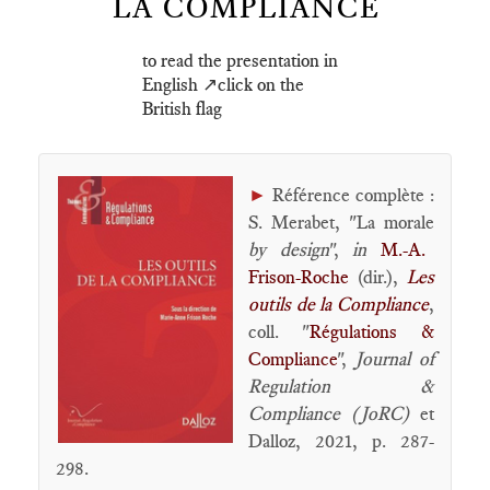
LA COMPLIANCE
to read the presentation in
English ↗️click on the
British flag
►
Référence complète :
S. Merabet, "La morale
by design
",
in
M.-A.
Frison-Roche
(dir.),
Les
outils de la Compliance
,
coll. "
Régulations &
Compliance
",
Journal of
Regulation &
Compliance (JoRC)
et
Dalloz, 2021, p. 287-
298.