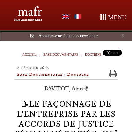
mafr
MENU
Marie-Anne Frison-Roche
Cl
×
Abonnez-vous à une des newsletters
ACCUEIL
BASE DOCUMENTAIRE
DOCTRINE
2 février 2023
Base Documentaire : Doctrine
BAVITOT, Alexis🕴️
📝LE FAÇONNAGE DE
L'ENTREPRISE PAR LES
ACCORDS DE JUSTICE