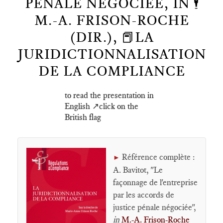
PÉNALE NÉGOCIÉE, IN 🕴️
M.-A. FRISON-ROCHE
(DIR.), 📕LA
JURIDICTIONNALISATION
DE LA COMPLIANCE
to read the presentation in
English ↗️click on the
British flag
Référence complète :
►
A. Bavitot, "Le
façonnage de l'entreprise
par les accords de
justice pénale négociée",
in
M.-A. Frison-Roche