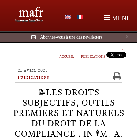
mafr
MENU
Marie-Anne Frison-Roche
Cl
×
Abonnez-vous à une des newsletters
ACCUEIL
PUBLICATIONS
21 avril 2021
Publications
📝LES DROITS
SUBJECTIFS, OUTILS
PREMIERS ET NATURELS
DU DROIT DE LA
COMPLIANCE , IN 🕴️M.-A.