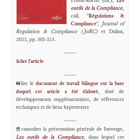
Frison-Roche (dir.),
Les
outils de la Compliance
,
coll. "
Régulations &
Compliance
",
Journal of
Regulation & Compliance (JoRC)
et Dalloz,
2021, pp. 301-323.
____
lire l'article
📝
____
lire le
document de travail bilingue sur la base
🚧
duquel cet article a été élaboré
, doté de
développements supplémentaires, de références
techniques et de liens hypertextes
____
consulter la présentation générale de l'ouvrage,
📕
Les outils de la Compliance
, dans lequel cet