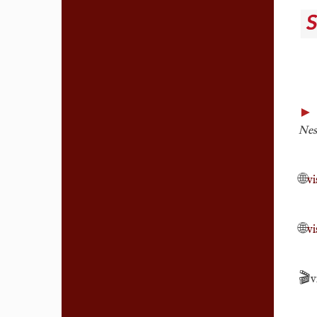
Nes
🌐
vi
🌐
vi
🎬
v