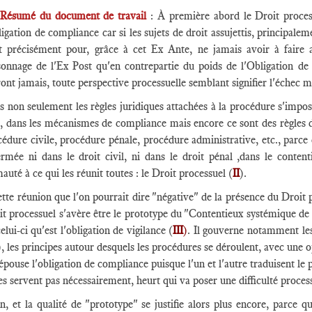
Résumé du document de travail
: À première abord le Droit proces
ligation de compliance car si les sujets de droit assujettis, principalem
st précisément pour, grâce à cet Ex Ante, ne jamais avoir à faire
sonnage de l'Ex Post qu'en contrepartie du poids de l'Obligation de 
ont jamais, toute perspective processuelle semblant signifier l'échec
 non seulement les règles juridiques attachées à la procédure s'impose
s, dans les mécanismes de compliance mais encore ce sont des règles d
édure civile, procédure pénale, procédure administrative, etc., parce
ermée ni dans le droit civil, ni dans le droit pénal ,dans le content
auté à ce qui les réunit toutes : le Droit processuel (
II
).
tte réunion que l'on pourrait dire "négative" de la présence du Droit p
it processuel s'avère être le prototype du "Contentieux systémique d
elui-ci qu'est l'obligation de vigilance (
III
)
. Il gouverne notamment les 
), les principes autour desquels les procédures se déroulent, avec une o
épouse l'obligation de compliance puisque l'un et l'autre traduisent le p
es servent pas nécessairement, heurt qui va poser une difficulté process
n, et la qualité de "prototype" se justifie alors plus encore, parce q