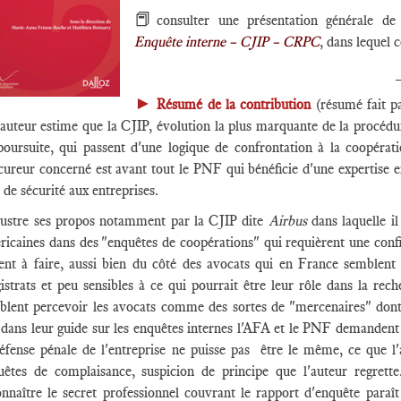
📕
consulter une présentation générale de
Enquête interne – CJIP – CRPC
, dans lequel c
►
Résumé de la contribution
(résumé fait p
'auteur estime que la CJIP, évolution la plus marquante de la procédur
poursuite, qui passent d'une logique de confrontation à la coopérati
ureur concerné est avant tout le PNF qui bénéficie d'une expertise en
 de sécurité aux entreprises.
illustre ses propos notamment par la CJIP dite
Airbus
dans laquelle il
ricaines dans des "enquêtes de coopérations" qui requièrent une confi
tent à faire, aussi bien du côté des avocats qui en France semble
istrats et peu sensibles à ce qui pourrait être leur rôle dans la rec
blent percevoir les avocats comme des sortes de "mercenaires" dont i
 dans leur guide sur les enquêtes internes l'AFA et le PNF demandent 
défense pénale de l'entreprise ne puisse pas être le même, ce que l'
uêtes de complaisance, suspicion de principe que l'auteur regrett
onnaître le secret professionnel couvrant le rapport d'enquête paraî