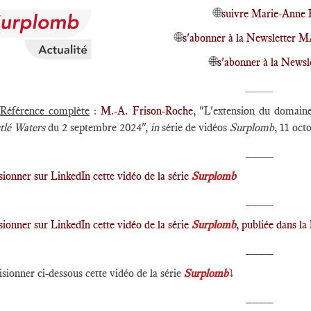
🌐
suivre Marie-Anne 
🌐
s'abonner à la Newsletter 
🌐
s'abonner à la Newsl
____
►
Référence complète
:
M.-A. Frison-Roche
, "L'extension du domaine
tlé Waters
du 2 septembre 2024",
in
série de vidéos
Surplomb
, 11 oct
____
sionner sur LinkedIn cette vidéo de la série
Surplomb
____
sionner sur LinkedIn cette vidéo de la série
Surplomb
, publiée dans l
____
isionner ci-dessous cette vidéo de la série
Surplomb
⤵️
____