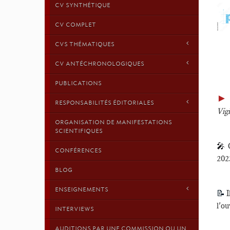
CV SYNTHÉTIQUE
CV COMPLET
CVS THÉMATIQUES
CV ANTÉCHRONOLOGIQUES
PUBLICATIONS
►
RESPONSABILITÉS ÉDITORIALES
Vig
ORGANISATION DE MANIFESTATIONS
SCIENTIFIQUES
🎤
CONFÉRENCES
2023
BLOG
ENSEIGNEMENTS
📝
I
l'o
INTERVIEWS
AUDITIONS PAR UNE COMMISSION OU UN