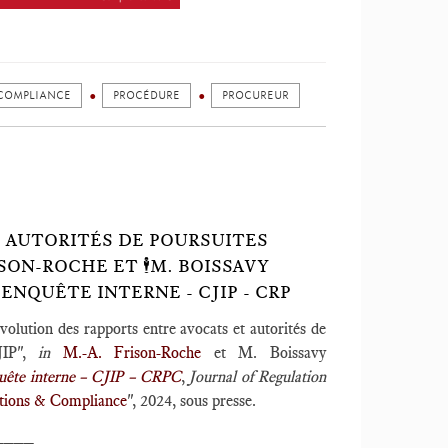
 COMPLIANCE
PROCÉDURE
PROCUREUR
T AUTORITÉS DE POURSUITES
ISON-ROCHE ET 🕴️M. BOISSAVY
 ENQUÊTE INTERNE - CJIP - CRP
olution des rapports entre avocats et autorités de
CJIP",
in
M.-A. Frison-Roche
et M. Boissavy
quête interne – CJIP – CRPC
,
Journal of Regulation
tions & Compliance
", 2024, sous presse.
____