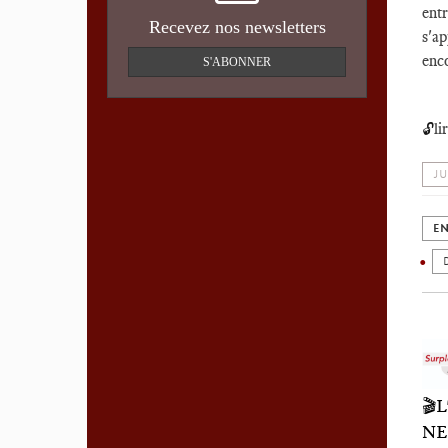
ent
Recevez nos newsletters
s'ap
enco
S'ABONNER
li
🔓
JU
EN
🎬
NE