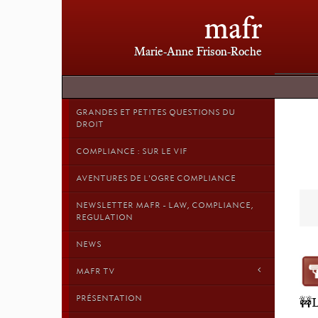
mafr
Marie-Anne Frison-Roche
GRANDES ET PETITES QUESTIONS DU
DROIT
COMPLIANCE : SUR LE VIF
AVENTURES DE L'OGRE COMPLIANCE
NEWSLETTER MAFR - LAW, COMPLIANCE,
REGULATION
NEWS
MAFR TV
PRÉSENTATION
🚧