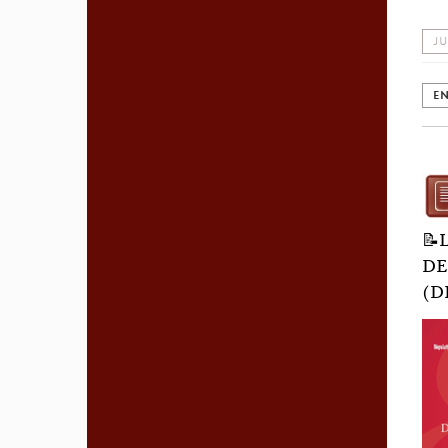
JU
EN
📝
DE
(D