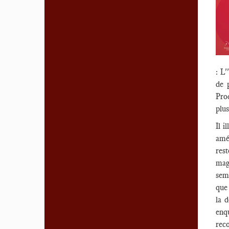
: L'
de 
Proc
plus
Il 
amé
res
mag
sem
que
la 
enq
rec