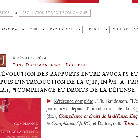
STICE
RÉGULATION ET DROIT ÉCONOMIQUE
 SAVOIR +
CJIP
DROIT PÉNAL
JUSTICE
OUTILS DE LA
8 février 2024
Base Documentaire : Doctrine
L'ÉVOLUTION DES RAPPORTS ENTRE AVOCATS E
PUIS L'INTRODUCTION DE LA CJIP, IN 🕴️M.-A. FR
IR.), 📕COMPLIANCE ET DROITS DE LA DÉFENSE.
►
Référence complète
: Th. Baudesson, "L'év
poursuites depuis l'introduction de la 
(dir.),
Compliance et droits de la défense. En
& Compliance (JoRC)
et Dalloz, coll. "
Régula