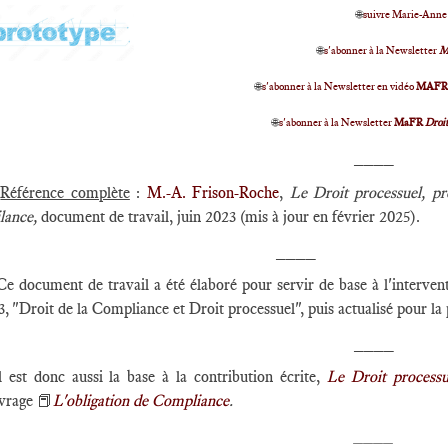
🌐
suivre Marie-Anne
🌐
s'abonner à la Newsletter
M
🌐
s'abonner à la Newsletter en vidéo
MAF
🌐
s'abonner à la Newsletter
MaFR
Droi
____
Référence complète
:
M.-A. Frison-Roche
,
Le Droit processuel, pr
ilance,
document de travail, juin 2023 (mis à jour en février 2025).
____
Ce document de travail a été élaboré pour servir de base à l'interven
, "Droit de la Compliance et Droit processuel", puis actualisé pour la 
____
l est donc aussi la base à la contribution écrite,
Le Droit processu
uvrage 📕
L'obligation de Compliance
.
____