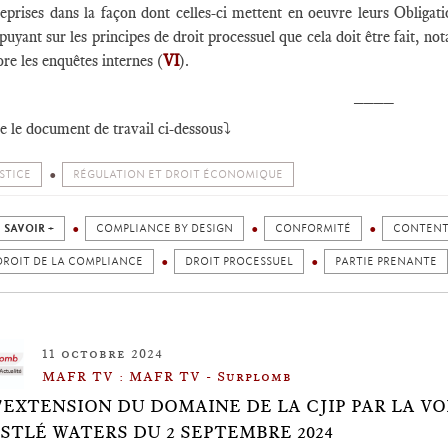
reprises dans la façon dont celles-ci mettent en oeuvre leurs Obligat
puyant sur les principes de droit processuel que cela doit être fait, 
re les enquêtes internes (
VI
).
____
re le document de travail ci-dessous⤵️
STICE
RÉGULATION ET DROIT ÉCONOMIQUE
 SAVOIR +
COMPLIANCE BY DESIGN
CONFORMITÉ
CONTENT
DROIT DE LA COMPLIANCE
DROIT PROCESSUEL
PARTIE PRENANTE
11 octobre 2024
MAFR TV : MAFR TV - Surplomb
L'EXTENSION DU DOMAINE DE LA CJIP PAR LA VOI
STLÉ WATERS DU 2 SEPTEMBRE 2024