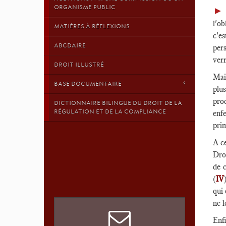
ORGANISME PUBLIC
►
l'ob
MATIÈRES À RÉFLEXIONS
c'e
ABCDAIRE
per
verr
DROIT ILLUSTRÉ
Mais
BASE DOCUMENTAIRE
plu
proc
DICTIONNAIRE BILINGUE DU DROIT DE LA
RÉGULATION ET DE LA COMPLIANCE
enf
prim
A ce
Dro
de c
(
IV
qui 
ne l
Enfi