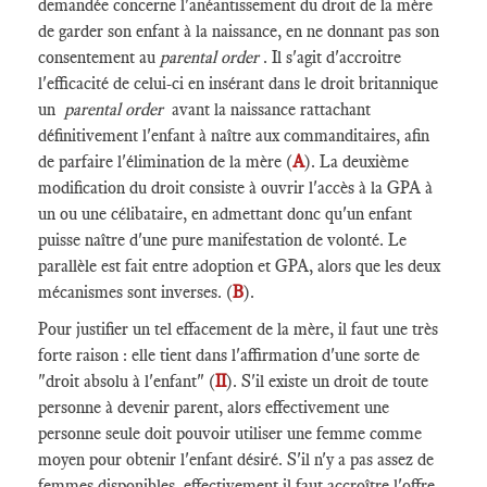
demandée concerne l'anéantissement du droit de la mère
de garder son enfant à la naissance, en ne donnant pas son
consentement au
parental order
. Il s'agit d'accroitre
l'efficacité de celui-ci en insérant dans le droit britannique
un
parental order
avant la naissance rattachant
définitivement l'enfant à naître aux commanditaires, afin
de parfaire l'élimination de la mère (
A
). La deuxième
modification du droit consiste à ouvrir l'accès à la GPA à
un ou une célibataire, en admettant donc qu'un enfant
puisse naître d'une pure manifestation de volonté. Le
parallèle est fait entre adoption et GPA, alors que les deux
mécanismes sont inverses. (
B
).
Pour justifier un tel effacement de la mère, il faut une très
forte raison : elle tient dans l'affirmation d'une sorte de
"droit absolu à l'enfant" (
II
). S'il existe un droit de toute
personne à devenir parent, alors effectivement une
personne seule doit pouvoir utiliser une femme comme
moyen pour obtenir l'enfant désiré. S'il n'y a pas assez de
femmes disponibles, effectivement il faut accroître l'offre