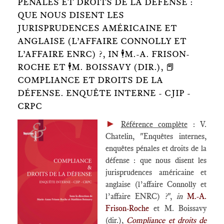
PÉNALES ET DROITS DE LA DÉFENSE :
QUE NOUS DISENT LES
JURISPRUDENCES AMÉRICAINE ET
ANGLAISE (L’AFFAIRE CONNOLLY ET
L’AFFAIRE ENRC) ?, IN 🕴️M.-A. FRISON-
ROCHE ET 🕴️M. BOISSAVY (DIR.), 📕
COMPLIANCE ET DROITS DE LA
DÉFENSE. ENQUÊTE INTERNE - CJIP -
CRPC
►
Référence complète
: V.
Chatelin, "Enquêtes internes,
enquêtes pénales et droits de la
défense : que nous disent les
jurisprudences américaine et
anglaise (l’affaire Connolly et
l’affaire ENRC) ?",
in
M.-A.
Frison-Roche
et M. Boissavy
(dir.),
Compliance et droits de