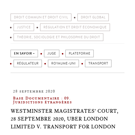
DROIT COMMUN ET DROIT CIVIL
DROIT GLOBAL
JUSTICE
RÉGULATION ET DROIT ÉCONOMIQUE
THÉORIE, SOCIOLOGIE ET PHILOSOPHIE DU DROIT
EN SAVOIR +
JUGE
PLATEFORME
RÉGULATEUR
ROYAUME-UNI
TRANSPORT
28 septembre 2020
Base Documentaire : 09.
Juridictions étrangères
WESTMINSTER MAGISTRATES' COURT,
28 SEPTEMBRE 2020, UBER LONDON
LIMITED V. TRANSPORT FOR LONDON