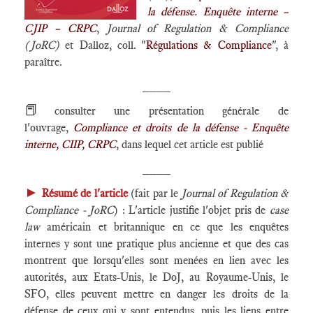
la défense. Enquête interne –
CJIP – CRPC
,
Journal of Regulation & Compliance
(JoRC)
et Dalloz, coll. "
Régulations & Compliance
", à
paraître.
____
📕
consulter une présentation générale de
l'ouvrage,
Compliance et droits de la défense - Enquête
interne, CIIP, CRPC
, dans lequel cet article est publié
____
►
Résumé de l'article
(fait par le
Journal of Regulation &
Compliance - JoRC
) : L'article justifie l'objet pris de
case
law
américain et britannique en ce que les enquêtes
internes y sont une pratique plus ancienne et que des cas
montrent que lorsqu'elles sont menées en lien avec les
autorités, aux Etats-Unis, le DoJ, au Royaume-Unis, le
SFO, elles peuvent mettre en danger les droits de la
défense de ceux qui y sont entendus, puis les liens entre