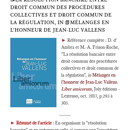
DROIT COMMUN DES PROCÉDURES
COLLECTIVES ET DROIT COMMUN DE
LA RÉGULATION, IN 📗MÉLANGES EN
L'HONNEUR DE JEAN-LUC VALLENS
►
Référence complète : D. d'
Ambra et M.-A. Frison-Roche,
"La résolution bancaire entre
droit commun des procédures
collectives et droit commun de
la régulation",
in
Mélanges en
l'honneur de Jean-Luc Vallens.
Liber amicorum
, Joly éditions -
Lextenso, oct. 2017, p.293 à
303.
____
►
Résumé de l'article
: En organisant la "résolution
bancaire" et en présentant celle-ci comme une "procédure