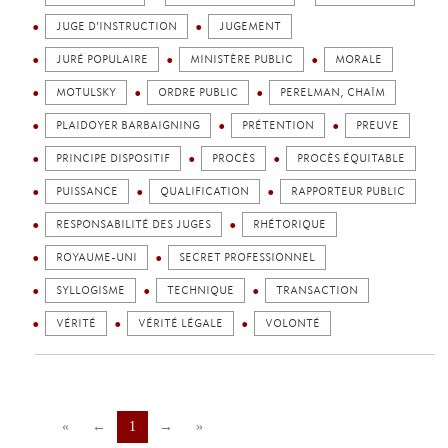
JUGE D'INSTRUCTION
JUGEMENT
JURÉ POPULAIRE
MINISTÈRE PUBLIC
MORALE
MOTULSKY
ORDRE PUBLIC
PERELMAN, CHAÏM
PLAIDOYER BARBAIGNING
PRÉTENTION
PREUVE
PRINCIPE DISPOSITIF
PROCÈS
PROCÈS ÉQUITABLE
PUISSANCE
QUALIFICATION
RAPPORTEUR PUBLIC
RESPONSABILITÉ DES JUGES
RHÉTORIQUE
ROYAUME-UNI
SECRET PROFESSIONNEL
SYLLOGISME
TECHNIQUE
TRANSACTION
VÉRITÉ
VÉRITÉ LÉGALE
VOLONTÉ
«
←
1
→
»