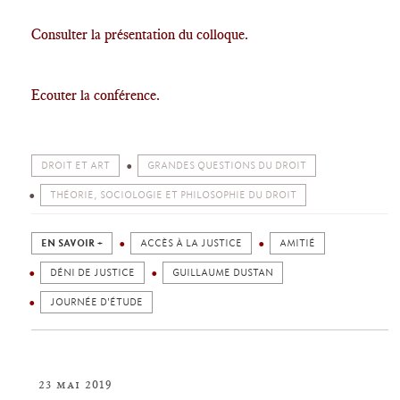
Consulter la présentation du colloque.
Ecouter la conférence.
DROIT ET ART
GRANDES QUESTIONS DU DROIT
THÉORIE, SOCIOLOGIE ET PHILOSOPHIE DU DROIT
EN SAVOIR +
ACCÈS À LA JUSTICE
AMITIÉ
DÉNI DE JUSTICE
GUILLAUME DUSTAN
JOURNÉE D'ÉTUDE
23 mai 2019