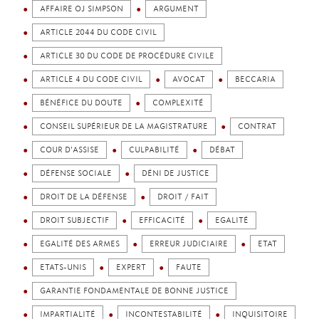
AFFAIRE OJ SIMPSON
ARGUMENT
ARTICLE 2044 DU CODE CIVIL
ARTICLE 30 DU CODE DE PROCÉDURE CIVILE
ARTICLE 4 DU CODE CIVIL
AVOCAT
BECCARIA
BÉNÉFICE DU DOUTE
COMPLEXITÉ
CONSEIL SUPÉRIEUR DE LA MAGISTRATURE
CONTRAT
COUR D'ASSISE
CULPABILITÉ
DÉBAT
DÉFENSE SOCIALE
DÉNI DE JUSTICE
DROIT DE LA DÉFENSE
DROIT / FAIT
DROIT SUBJECTIF
EFFICACITÉ
EGALITÉ
EGALITÉ DES ARMES
ERREUR JUDICIAIRE
ETAT
ETATS-UNIS
EXPERT
FAUTE
GARANTIE FONDAMENTALE DE BONNE JUSTICE
IMPARTIALITÉ
INCONTESTABILITÉ
INQUISITOIRE