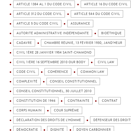
ARTICLE 1384 AL.1 DU CODE CIVIL
ARTICLE 16 DU CODE CIVIL
ARTICLE 312 DU CODE CIVIL
ARTICLE 544 DU CODE CIVIL
ARTICLE 5 DU CODE CIVIL
ASSURANCE
AUTORITÉ ADMINISTRATIVE INDÉPENDANTE
BIOÉTHIQUE
CADAVRE
CHAMBRE RÉUNIE, 13 FÉVRIER 1930, JAND’HEUR
CIVIL 1ÈRE 28 JANVIER 1954 SAINT-CHAMOND
CIVIL 1IÈRE 16 SEPTEMBRE 2010 OUR BODY
CIVIL LAW
CODE CIVIL
COHÉRENCE
COMMON LAW
COMPLEXITÉ
CONSEIL CONSTITUTIONNEL
CONSEIL CONSTITUTIONNEL, 30 JUILLET 2010
CONSTITUTION DE 1946
CONTRAINTE
CONTRAT
CORPS HUMAIN
COUR SUPRÊME
DÉCLARATION DES DROITS DE L’HOMME
DÉFENSEUR DES DROIT
DÉMOCRATIE
DIGNITÉ
DOYEN CARBONNIER