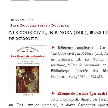
30 avril 1986
Base Documentaire : Doctrine
📝LE CODE CIVIL, IN P. NORA (DIR.), 📙LES L
DE MÉMOIRE
►
Référence complète
: J. Carb
"Le Code civil",
in P.
Nora (dir.),
Le
de mémoire
, III.
La Nation
,
territoire, l’État, le patrimoine
, col
Bibliothèque illustrée des histo
Gallimard, Paris, 1986, p.293-315.
____
►
Résumé de l'article (par mafr)
cette encyclopédie dirigée par Pier
sur "Les lieux de mémoire", le doyen Carbonnier appor