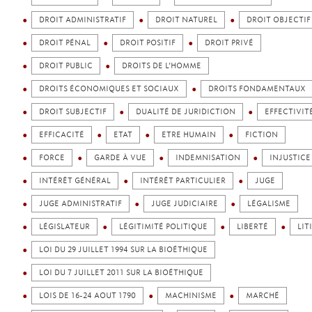
DROIT ADMINISTRATIF
DROIT NATUREL
DROIT OBJECTIF
DROIT PÉNAL
DROIT POSITIF
DROIT PRIVÉ
DROIT PUBLIC
DROITS DE L’HOMME
DROITS ÉCONOMIQUES ET SOCIAUX
DROITS FONDAMENTAUX
DROIT SUBJECTIF
DUALITÉ DE JURIDICTION
EFFECTIVIT
EFFICACITÉ
ETAT
ETRE HUMAIN
FICTION
FORCE
GARDE À VUE
INDEMNISATION
INJUSTICE
INTÉRÊT GÉNÉRAL
INTÉRÊT PARTICULIER
JUGE
JUGE ADMINISTRATIF
JUGE JUDICIAIRE
LÉGALISME
LÉGISLATEUR
LÉGITIMITÉ POLITIQUE
LIBERTÉ
LIT
LOI DU 29 JUILLET 1994 SUR LA BIOÉTHIQUE
LOI DU 7 JUILLET 2011 SUR LA BIOÉTHIQUE
LOIS DE 16-24 AOUT 1790
MACHINISME
MARCHÉ