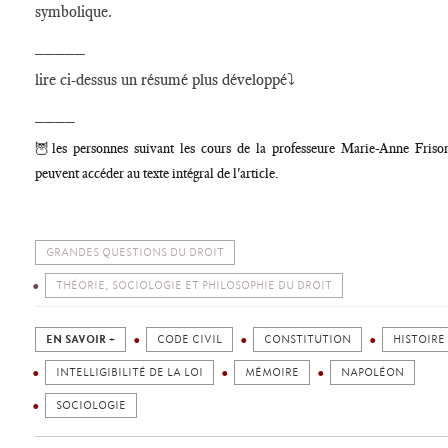
symbolique.
_____
lire ci-dessus un résumé plus développé⤵️
____
🦉les personnes suivant les cours de la professeure Marie-Anne Friso
peuvent accéder au texte intégral de l'article.
GRANDES QUESTIONS DU DROIT
THÉORIE, SOCIOLOGIE ET PHILOSOPHIE DU DROIT
EN SAVOIR +
CODE CIVIL
CONSTITUTION
HISTOIRE
INTELLIGIBILITÉ DE LA LOI
MÉMOIRE
NAPOLÉON
SOCIOLOGIE