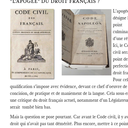
"L'APOGÉE" DU DROIT FRANÇAIS ?
L'apogé
désigne 
point
culmina
d'une ré
Ici, le 
civil ser
point de
perfecti
droit fr
Pour cel
qualification s'impose avec évidence, devant ce chef d'oeuvre de
concision, de pratique et de maniement de la langue. Cela sous-
une critique du droit français actuel, notamment d'un Législateu
serait tombé bien bas.
Mais la question se pose pourtant. Car avant le Code civil, il y a
droit qui n'avait pas tant démérité. Plus encore, mettre à ce point