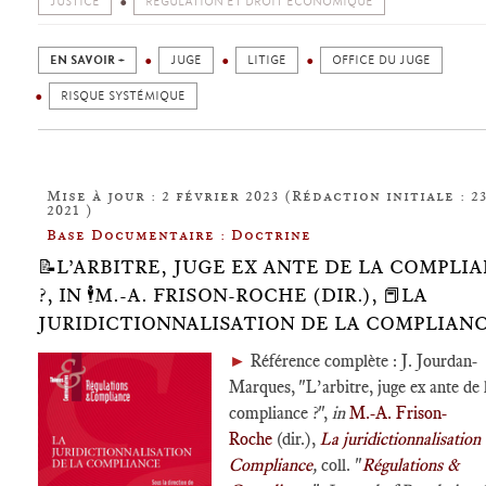
JUSTICE
RÉGULATION ET DROIT ÉCONOMIQUE
EN SAVOIR +
JUGE
LITIGE
OFFICE DU JUGE
RISQUE SYSTÉMIQUE
Mise à jour : 2 février 2023 (Rédaction initiale : 23
2021 )
Base Documentaire : Doctrine
📝L’ARBITRE, JUGE EX ANTE DE LA COMPLI
?, IN 🕴️M.-A. FRISON-ROCHE (DIR.), 📕LA
JURIDICTIONNALISATION DE LA COMPLIAN
►
Référence complète : J. Jourdan-
Marques, "L’arbitre, juge ex ante de 
compliance ?",
in
M.-A. Frison-
Roche
(dir.),
La juridictionnalisation 
Compliance
,
coll. "
Régulations &