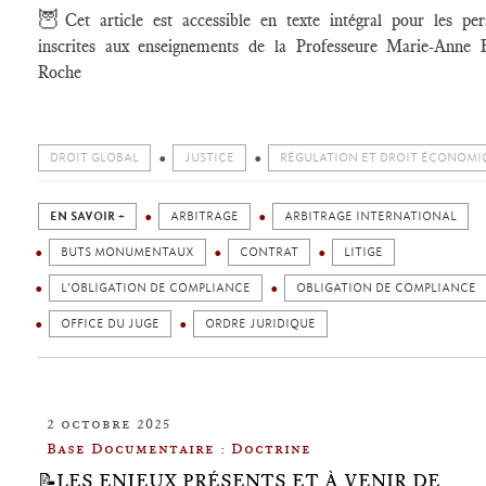
🦉
Cet article est accessible en texte intégral pour les pe
inscrites aux enseignements de la Professeure Marie-Anne F
Roche
DROIT GLOBAL
JUSTICE
RÉGULATION ET DROIT ÉCONOMI
EN SAVOIR +
ARBITRAGE
ARBITRAGE INTERNATIONAL
BUTS MONUMENTAUX
CONTRAT
LITIGE
L'OBLIGATION DE COMPLIANCE
OBLIGATION DE COMPLIANCE
OFFICE DU JUGE
ORDRE JURIDIQUE
2 octobre 2025
Base Documentaire : Doctrine
📝LES ENJEUX PRÉSENTS ET À VENIR DE