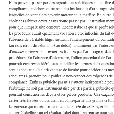
Elles peuvent passer par des organismes spécifiques en matière 
compliance, en dehors ou au sein des institutions d'arbitrage exis
lesquelles doivent alors devenir moteur en la matière. En outre, 
choix des arbitres devrait sans doute passer par l'institution mê
pour que l'impartialité demeure incontestable et que le profit soit
La procédure aurait également vocation à être infléchie du fait d
l'absence de véritable litige, justifiant l'aménagement du contrad
(au sens étroit de celui-ci, lié au débat) notamment par l'interve
d'
amicus curiae
et pour éviter les fraudes par l'arbitrage et dans 
procédure. En l'absence d'adversaire, l'office procédural de l'arb
pourrait être reconsidéré : sans modifier les termes de la question
serait adéquat qu'il ait davantage de faculté pour décider des me
adéquates à prendre pour pallier le non-respect des exigences de
compliance. Enfin la publicité paraît à l'auteur indispensable pou
l'arbitrage ne soit pas instrumentalisé par des parties, publicité q
pourrait concerner les débats et les pièces produits. Ces exigenc
certes très élevées donneraient en contrepartie une grande crédibi
la sentence qui en résulte, justifiant la portée de celle-ci, et l'on 
songer à labelliser un tel résultat, label dont l'entreprise pourrait