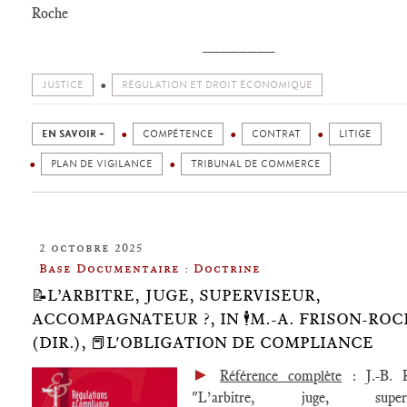
Roche
________
JUSTICE
RÉGULATION ET DROIT ÉCONOMIQUE
EN SAVOIR +
COMPÉTENCE
CONTRAT
LITIGE
PLAN DE VIGILANCE
TRIBUNAL DE COMMERCE
2 octobre 2025
Base Documentaire : Doctrine
📝L’ARBITRE, JUGE, SUPERVISEUR,
ACCOMPAGNATEUR ?, IN 🕴️M.-A. FRISON-RO
(DIR.), 📕L'OBLIGATION DE COMPLIANCE
►
Référence complète
: J.-B. R
"L’arbitre, juge, supervi