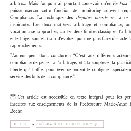
arbitre.... Mais l'on pourrait pourtant concevoir qu'en
Ex Post
l
puisse exercer cette fonction de monitoring souvent requ
Compliance. La technique des
disputes boards
est à cet
inspirante. Les deux matières, arbitrage et compliance, ont
vocation à se rapprocher, car les deux limites classiques, l'arbitr
et le litige, sont en train d'évoluer pour ne plus faire obstacle à
rapprochements.
L'auteur peut donc conclure : "C’est aux différents acteurs
compliance de penser à l’arbitrage, et à la souplesse, la plasticit
liberté qu’il offre, pour éventuellement le configurer spéciale
service des buts de la compliance.".
________
🦉
Cet article est accessible en texte intégral pour les pe
inscrites aux enseignements de la Professeure Marie-Anne F
Roche
JUSTICE
RÉGULATION ET DROIT ÉCONOMIQUE