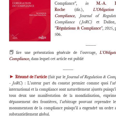
Compliance",
in
M.-A. Fr
Roche
(dir.),
L'Obligati
Compliance
,
Journal of Regula
Compliance (JoRC)
et Dalloz, 
"
Régulations & Compliance
", 2025, 
506.
____
📕
lire une présentation générale de l'ouvrage,
L'Obligat
Compliance
, dans lequel cet article est publié
____
►
Résumé de l'article
(fait par le
Journal of Regulation & Com
- JoRC
) : L'auteur part du constat premier comme quoi l'ar
international et la compliance sont naturellement ajustés puisqu'i
tous deux une manifestation de la mondialisation, exprim
dépassement des frontières, l'arbitrage pouvant reprendre l
monumentaux de la compliance puisqu'il a engendré un ordre a
substantiellement global.