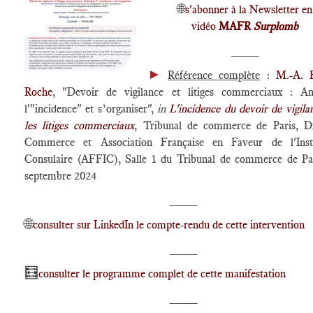
🌐
s'abonner à la Newsletter en
vidéo
MAFR
Surplomb
____
►
Référence complète
:
M.-A. F
Roche
, "Devoir de vigilance et litiges commerciaux : Ant
l'"incidence" et s’organiser",
in
L'incidence du devoir de vigila
les litiges commerciaux
, Tribunal de commerce de Paris, D
Commerce et Association Française en Faveur de l'Insti
Consulaire (AFFIC), Salle 1 du Tribunal de commerce de Par
septembre 2024
____
🌐
consulter sur LinkedIn le compte-rendu de cette intervention
____
🧮
consulter le programme complet de cette manifestation
____