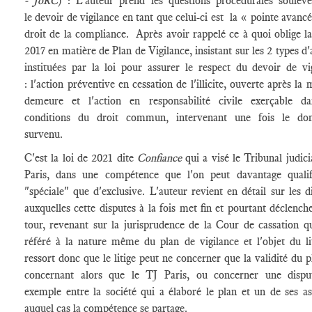
- JoRC
) : L'auteur prend les questions procédurales soulev
le devoir de vigilance en tant que celui-ci est la « pointe avanc
droit de la compliance. Après avoir rappelé ce à quoi oblige la
2017 en matière de Plan de Vigilance, insistant sur les 2 types d'
instituées par la loi pour assurer le respect du devoir de vi
: l'action préventive en cessation de l'illicite, ouverte après la 
demeure et l'action en responsabilité civile exerçable da
conditions du droit commun, intervenant une fois le d
survenu.
C'est la loi de 2021 dite
Confiance
qui a visé le Tribunal judici
Paris, dans une compétence que l'on peut davantage qualif
"spéciale" que d'exclusive. L'auteur revient en détail sur les d
auxquelles cette disputes à la fois met fin et pourtant déclench
tour, revenant sur la jurisprudence de la Cour de cassation qu
référé à la nature même du plan de vigilance et l'objet du lit
ressort donc que le litige peut ne concerner que la validité du p
concernant alors que le TJ Paris, ou concerner une dispu
exemple entre la société qui a élaboré le plan et un de ses as
auquel cas la compétence se partage.