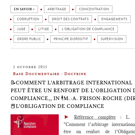
EN SAVOIR +
ARBITRAGE
CONCENTRATION
CORRUPTION
DROIT DES CONTRATS
ENGAGEMENTS
JUGE
LITIGE
L'OBLIGATION DE COMPLIANCE
ORDRE PUBLIC
PRINCIPE DISPOSITIF
SUPERVISION
2 octobre 2025
Base Documentaire : Doctrine
📝COMMENT L’ARBITRAGE INTERNATIONAL
PEUT ÊTRE UN RENFORT DE L’OBLIGATION 
COMPLIANCE,, IN 🕴️M.-A. FRISON-ROCHE (DIR
📕L'OBLIGATION DE COMPLIANCE
►
Référence complète
: L. A
"Comment l’arbitrage internationa
être un renfort de l’Obligat