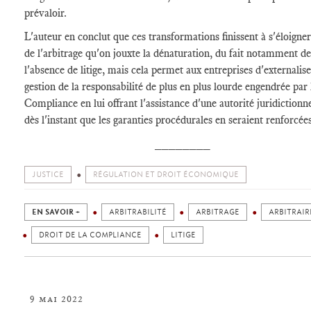
prévaloir.
L'auteur en conclut que ces transformations finissent à s'éloigner
de l'arbitrage qu'on jouxte la dénaturation, du fait notamment de
l'absence de litige, mais cela permet aux entreprises d'externalise
gestion de la responsabilité de plus en plus lourde engendrée par 
Compliance en lui offrant l'assistance d'une autorité juridictionne
dès l'instant que les garanties procédurales en seraient renforcée
________
JUSTICE
RÉGULATION ET DROIT ÉCONOMIQUE
EN SAVOIR +
ARBITRABILITÉ
ARBITRAGE
ARBITRAIR
DROIT DE LA COMPLIANCE
LITIGE
9 mai 2022