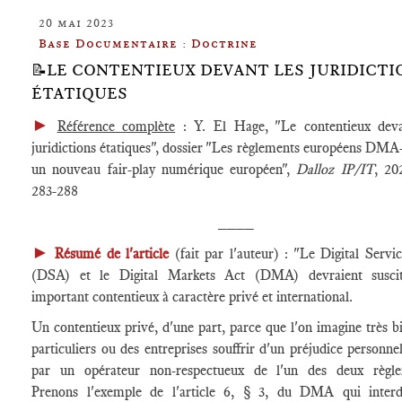
20 mai 2023
Base Documentaire : Doctrine
📝LE CONTENTIEUX DEVANT LES JURIDICTI
ÉTATIQUES
►
Référence complète
: Y. El Hage, "Le contentieux deva
juridictions étatiques", dossier "Les règlements européens DM
un nouveau fair-play numérique européen",
Dalloz IP/IT
, 20
283-288
____
►
Résumé de l'article
(fait par l'auteur) : "Le Digital Servi
(DSA) et le Digital Markets Act (DMA) devraient susci
important contentieux à caractère privé et international.
Un contentieux privé, d'une part, parce que l'on imagine très b
particuliers ou des entreprises souffrir d'un préjudice personnel
par un opérateur non-respectueux de l'un des deux règle
Prenons l'exemple de l'article 6, § 3, du DMA qui interd