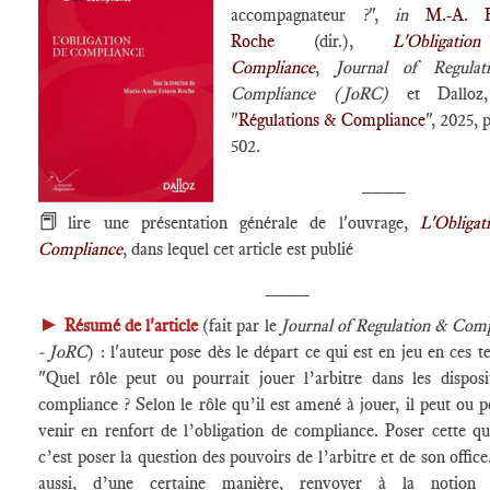
accompagnateur ?",
in
M.-A. F
Roche
(dir.),
L'Obligati
Compliance
,
Journal of Regula
Compliance (JoRC)
et Dalloz, 
"
Régulations & Compliance
", 2025, 
502.
____
📕
lire une présentation générale de l'ouvrage,
L'Obligat
Compliance
, dans lequel cet article est publié
____
►
Résumé de l'article
(fait par le
Journal of Regulation & Com
- JoRC
) : l'auteur pose dès le départ ce qui est en jeu en ces t
"Quel rôle peut ou pourrait jouer l’arbitre dans les disposi
compliance ? Selon le rôle qu’il est amené à jouer, il peut ou p
venir en renfort de l’obligation de compliance. Poser cette qu
c’est poser la question des pouvoirs de l’arbitre et de son office
aussi, d’une certaine manière, renvoyer à la notio