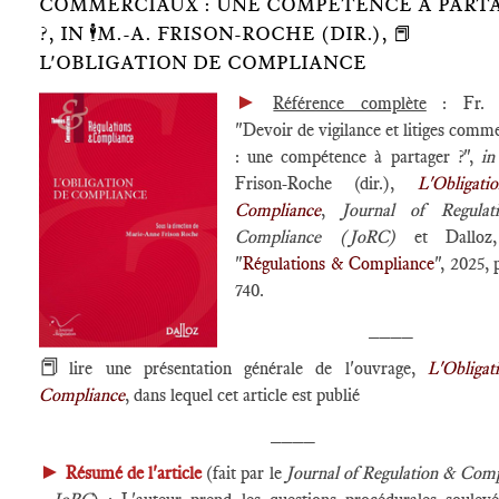
COMMERCIAUX : UNE COMPÉTENCE À PART
?, IN 🕴️M.-A. FRISON-ROCHE (DIR.), 📕
L'OBLIGATION DE COMPLIANCE
►
Référence complète
: Fr. A
"Devoir de vigilance et litiges comm
: une compétence à partager ?",
i
Frison-Roche (dir.),
L'Obligat
Compliance
,
Journal of Regula
Compliance (JoRC)
et Dalloz, 
"
Régulations & Compliance
", 2025, 
740.
____
📕
lire une présentation générale de l'ouvrage,
L'Obligat
Compliance
, dans lequel cet article est publié
____
►
Résumé de l'article
(fait par le
Journal of Regulation & Com