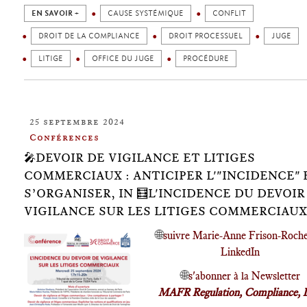
EN SAVOIR +
CAUSE SYSTÉMIQUE
CONFLIT
DROIT DE LA COMPLIANCE
DROIT PROCESSUEL
JUGE
LITIGE
OFFICE DU JUGE
PROCÉDURE
25 septembre 2024
Conférences
🎤DEVOIR DE VIGILANCE ET LITIGES
COMMERCIAUX : ANTICIPER L'"INCIDENCE" 
S’ORGANISER, IN 🧮L'INCIDENCE DU DEVOIR
VIGILANCE SUR LES LITIGES COMMERCIAUX
🌐
suivre Marie-Anne Frison-Roche
LinkedIn
🌐
s'abonner à la Newsletter
MAFR Regulation, Compliance, 