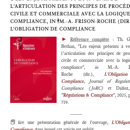
L’ARTICULATION DES PRINCIPES DE PROCÉ
CIVILE ET COMMERCIALE AVEC LA LOGIQUE
COMPLIANCE, IN 🕴️M.-A. FRISON-ROCHE (DIR.
L'OBLIGATION DE COMPLIANCE
►
Référence complète
: Th. Go
Bethan, "Les enjeux présents à ve
l’articulation des principes de pr
civile et commerciale avec la log
compliance",
in
M.-A. Fr
Roche (dir.),
L'Obligati
Compliance
,
Journal of Regula
Compliance (JoRC)
et Dalloz, 
"
Régulations & Compliance
", 2025, 
719.
____
📕
lire une présentation générale de l'ouvrage,
L'Obligat
Compliance
, dans lequel cet article est publié