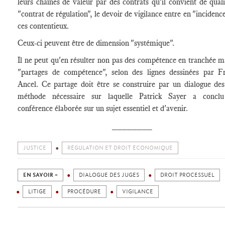
leurs chaînes de valeur par des contrats qu'il convient de quali
"contrat de régulation", le devoir de vigilance entre en "incidenc
ces contentieux.
Ceux-ci peuvent être de dimension "systémique".
Il ne peut qu'en résulter non pas des compétence en tranchée m
"partages de compétence", selon des lignes dessinées par Fr
Ancel. Ce partage doit être se construire par un dialogue des
méthode nécessaire sur laquelle Patrick Sayer a conclu
conférence élaborée sur un sujet essentiel et d'avenir.
________
JUSTICE
RÉGULATION ET DROIT ÉCONOMIQUE
EN SAVOIR +
DIALOGUE DES JUGES
DROIT PROCESSUEL
LITIGE
PROCÉDURE
VIGILANCE