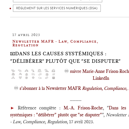
RÈGLEMENT SUR LES SERVICES NUMÉRIQUES (DSA)
17 avril 2023
Newsletter MAFR - Law, Compliance,
Regulation
📧DANS LES CAUSES SYSTÉMIQUES :
"DÉLIBÉRER" PLUTÔT QUE "SE DISPUTER"
♾️
suivre Marie-Anne Frison-Roch
LinkedIn
♾️
s'abonner à la Newsletter MAFR
Regulation, Compliance,
____
►
Référence complète :
M.-A. Frison-Roche
, "
Dans les 
systémiques : "délibérer" plutôt que "se disputer"
",
Newslette
- Law, Compliance, Regulation
, 17 avril 2023.