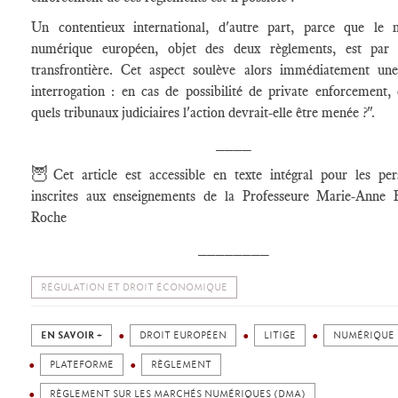
Un contentieux international, d'autre part, parce que le m
numérique européen, objet des deux règlements, est par 
transfrontière. Cet aspect soulève alors immédiatement un
interrogation : en cas de possibilité de private enforcement,
quels tribunaux judiciaires l'action devrait-elle être menée ?".
____
🦉
Cet article est accessible en texte intégral pour les pe
inscrites aux enseignements de la Professeure Marie-Anne F
Roche
________
RÉGULATION ET DROIT ÉCONOMIQUE
EN SAVOIR +
DROIT EUROPÉEN
LITIGE
NUMÉRIQUE
PLATEFORME
RÈGLEMENT
RÈGLEMENT SUR LES MARCHÉS NUMÉRIQUES (DMA)