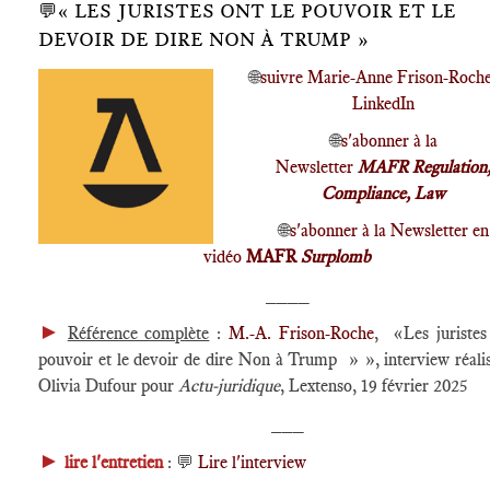
💬« LES JURISTES ONT LE POUVOIR ET LE
DEVOIR DE DIRE NON À TRUMP »
🌐
suivre Marie-Anne Frison-Roche
LinkedIn
🌐
s'abonner à la
Newsletter
MAFR Regulation
Compliance, Law
🌐
s'abonner à la Newsletter en
vidéo
MAFR
Surplomb
____
►
Référence complète
:
M.-A. Frison-Roche
, «Les juristes
pouvoir et le devoir de dire Non à Trump » », interview réali
Olivia Dufour pour
Actu-juridique
, Lextenso, 19 février 2025
___
►
lire l'entretien
: 💬
Lire l'interview