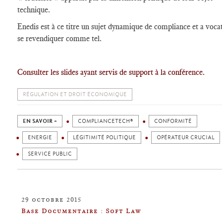
technique.
Enedis est à ce titre un sujet dynamique de
compliance
et a voca
se revendiquer comme tel.
Consulter les slides ayant servis de support à la conférence.
RÉGULATION ET DROIT ÉCONOMIQUE
EN SAVOIR +
COMPLIANCETECH®
CONFORMITÉ
ENERGIE
LÉGITIMITÉ POLITIQUE
OPÉRATEUR CRUCIAL
SERVICE PUBLIC
29 octobre 2015
Base Documentaire : Soft Law