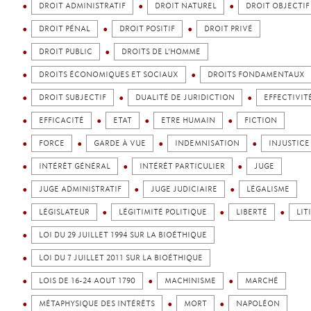
DROIT ADMINISTRATIF
DROIT NATUREL
DROIT OBJECTIF
DROIT PÉNAL
DROIT POSITIF
DROIT PRIVÉ
DROIT PUBLIC
DROITS DE L’HOMME
DROITS ÉCONOMIQUES ET SOCIAUX
DROITS FONDAMENTAUX
DROIT SUBJECTIF
DUALITÉ DE JURIDICTION
EFFECTIVIT
EFFICACITÉ
ETAT
ETRE HUMAIN
FICTION
FORCE
GARDE À VUE
INDEMNISATION
INJUSTICE
INTÉRÊT GÉNÉRAL
INTÉRÊT PARTICULIER
JUGE
JUGE ADMINISTRATIF
JUGE JUDICIAIRE
LÉGALISME
LÉGISLATEUR
LÉGITIMITÉ POLITIQUE
LIBERTÉ
LIT
LOI DU 29 JUILLET 1994 SUR LA BIOÉTHIQUE
LOI DU 7 JUILLET 2011 SUR LA BIOÉTHIQUE
LOIS DE 16-24 AOUT 1790
MACHINISME
MARCHÉ
MÉTAPHYSIQUE DES INTÉRÊTS
MORT
NAPOLÉON