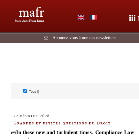
mafr
Marie-Anne Frison-Roche
Abonnez-vous à une des newsletters
Tous []
22 février 2026
Grandes et petites questions du Droit
🧱𝐈𝐧 𝐭𝐡𝐞𝐬𝐞 𝐧𝐞𝐰 𝐚𝐧𝐝 𝐭𝐮𝐫𝐛𝐮𝐥𝐞𝐧𝐭 𝐭𝐢𝐦𝐞𝐬, 𝐂𝐨𝐦𝐩𝐥𝐢𝐚𝐧𝐜𝐞 𝐋𝐚𝐰