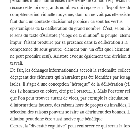
personnes moins nombreuses (théorème de Condorcet). Mais l'
récuse cette loi des grands nombres qui repose sur l'hypothèse de
compétence individuelle moyenne, dont on ne voit pas elle exister
faut donc un contexte décisionnel propice : ce sont les vertus
épistémiques de la délibération du grand nombre. C'est, selon l'o
le sens du texte d'Aristote ("éloge de la dilution", le peuple -élém
impur- faisant produire par sa présence dans la délibération à la
compétence du sous-groupe -élément pur- un effet que l'élément
ne peut produire seul). Aristote évoque également une division 
travail.
De fait, les échanges informationnels accroît la rationalité collect
dégageant des éléments qui n'auraient pas été identifiés par les a
isolés. Il s'agit d'une conception "héroïque" de la délibération (cf
des 12 hommes en colère, cité par l'orateur...). Mais l'orateur re
que l'on peut trouver autant de vices, par exemple la circulation
d'informations fausses, des raisons hors de propos ou invalides, l
sélection des raisons pouvant se faire au détriment des bonnes. 
dilution peut donc être aussi nocive que bénéfique.
Certes, la "diversité cognitive" peut renforcer ce qui serait la for