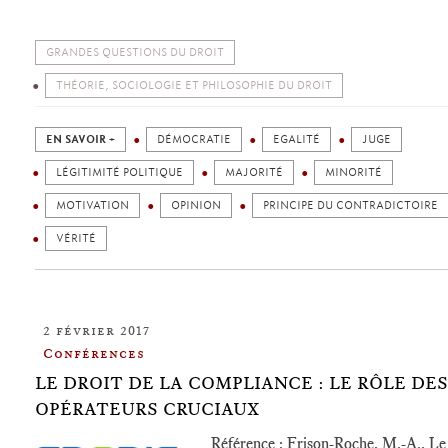
GRANDES QUESTIONS DU DROIT
THÉORIE, SOCIOLOGIE ET PHILOSOPHIE DU DROIT
EN SAVOIR +
DÉMOCRATIE
EGALITÉ
JUGE
LÉGITIMITÉ POLITIQUE
MAJORITÉ
MINORITÉ
MOTIVATION
OPINION
PRINCIPE DU CONTRADICTOIRE
VÉRITÉ
2 février 2017
Conférences
LE DROIT DE LA COMPLIANCE : LE RÔLE DES
OPÉRATEURS CRUCIAUX
Référence : Frison-Roche, M.-A., Le