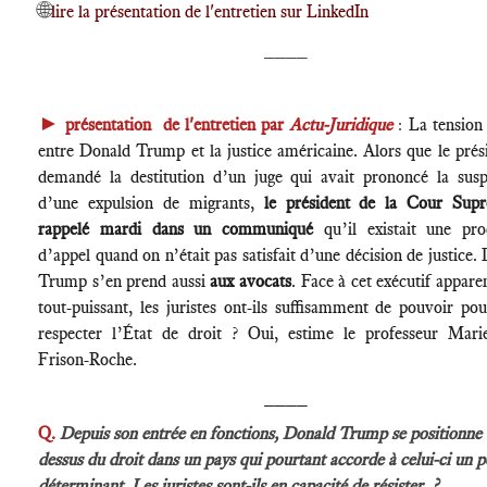
🌐
lire la présentation de l'entretien sur LinkedIn
____
►
présentation de l'entretien par
Actu-Juridique
:
La tension
entre Donald Trump et la justice américaine. Alors que le prés
demandé la destitution d’un juge qui avait prononcé la susp
d’une expulsion de migrants,
le président de la Cour Sup
rappelé mardi dans un communiqué
qu’il existait une pro
d’appel quand on n’était pas satisfait d’une décision de justice.
Trump s’en prend aussi
aux avocats
. Face à cet exécutif appa
tout-puissant, les juristes ont-ils suffisamment de pouvoir pou
respecter l’État de droit ? Oui, estime le professeur Mari
Frison-Roche.
____
Q.
Depuis son entrée en fonctions, Donald Trump se positionne 
dessus du droit dans un pays qui pourtant accorde à celui-ci un 
déterminant. Les juristes sont-ils en capacité de résister ?