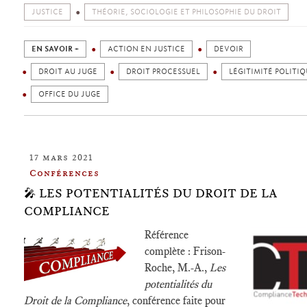
JUSTICE
THÉORIE, SOCIOLOGIE ET PHILOSOPHIE DU DROIT
EN SAVOIR +
ACTION EN JUSTICE
DEVOIR
DROIT AU JUGE
DROIT PROCESSUEL
LÉGITIMITÉ POLITI
OFFICE DU JUGE
17 mars 2021
Conférences
🎤 LES POTENTIALITÉS DU DROIT DE LA
COMPLIANCE
Référence
complète : Frison-
Roche, M.-A.,
Les
potentialités du
Droit de la Compliance
, conférence faite pour