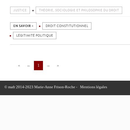
JUSTICE
THÉORIE, SOCIOLOGIE ET PHILOSOPHIE DU DROIT
EN SAVOIR +
DROIT CONSTITUTIONNEL
LÉGITIMITÉ POLITIQUE
«
←
1
→
»
© mafr 2014-2023 Marie-Anne Frison-Roche -
Mentions légales