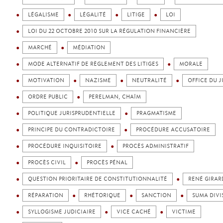
LÉGALISME
LÉGALITÉ
LITIGE
LOI
LOI DU 22 OCTOBRE 2010 SUR LA RÉGULATION FINANCIÈRE
MARCHÉ
MÉDIATION
MODE ALTERNATIF DE RÈGLEMENT DES LITIGES
MORALE
MOTIVATION
NAZISME
NEUTRALITÉ
OFFICE DU 
ORDRE PUBLIC
PERELMAN, CHAÏM
POLITIQUE JURISPRUDENTIELLE
PRAGMATISME
PRINCIPE DU CONTRADICTOIRE
PROCÉDURE ACCUSATOIRE
PROCÉDURE INQUISITOIRE
PROCÈS ADMINISTRATIF
PROCÈS CIVIL
PROCÈS PÉNAL
QUESTION PRIORITAIRE DE CONSTITUTIONNALITÉ
RENÉ GIRAR
RÉPARATION
RHÉTORIQUE
SANCTION
SUMA DIVI
SYLLOGISME JUDICIAIRE
VICE CACHÉ
VICTIME