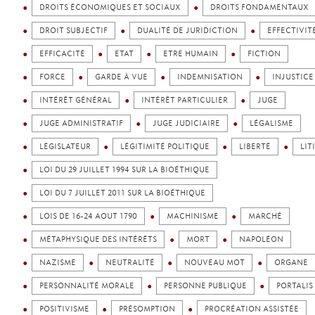
DROITS ÉCONOMIQUES ET SOCIAUX
DROITS FONDAMENTAUX
DROIT SUBJECTIF
DUALITÉ DE JURIDICTION
EFFECTIVIT
EFFICACITÉ
ETAT
ETRE HUMAIN
FICTION
FORCE
GARDE À VUE
INDEMNISATION
INJUSTICE
INTÉRÊT GÉNÉRAL
INTÉRÊT PARTICULIER
JUGE
JUGE ADMINISTRATIF
JUGE JUDICIAIRE
LÉGALISME
LÉGISLATEUR
LÉGITIMITÉ POLITIQUE
LIBERTÉ
LIT
LOI DU 29 JUILLET 1994 SUR LA BIOÉTHIQUE
LOI DU 7 JUILLET 2011 SUR LA BIOÉTHIQUE
LOIS DE 16-24 AOUT 1790
MACHINISME
MARCHÉ
MÉTAPHYSIQUE DES INTÉRÊTS
MORT
NAPOLÉON
NAZISME
NEUTRALITÉ
NOUVEAU MOT
ORGANE
PERSONNALITÉ MORALE
PERSONNE PUBLIQUE
PORTALIS
POSITIVISME
PRÉSOMPTION
PROCRÉATION ASSISTÉE