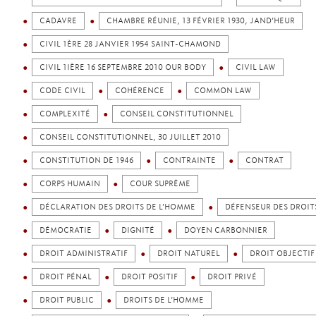
CADAVRE
CHAMBRE RÉUNIE, 13 FÉVRIER 1930, JAND’HEUR
CIVIL 1ÈRE 28 JANVIER 1954 SAINT-CHAMOND
CIVIL 1IÈRE 16 SEPTEMBRE 2010 OUR BODY
CIVIL LAW
CODE CIVIL
COHÉRENCE
COMMON LAW
COMPLEXITÉ
CONSEIL CONSTITUTIONNEL
CONSEIL CONSTITUTIONNEL, 30 JUILLET 2010
CONSTITUTION DE 1946
CONTRAINTE
CONTRAT
CORPS HUMAIN
COUR SUPRÊME
DÉCLARATION DES DROITS DE L’HOMME
DÉFENSEUR DES DROIT
DÉMOCRATIE
DIGNITÉ
DOYEN CARBONNIER
DROIT ADMINISTRATIF
DROIT NATUREL
DROIT OBJECTIF
DROIT PÉNAL
DROIT POSITIF
DROIT PRIVÉ
DROIT PUBLIC
DROITS DE L’HOMME