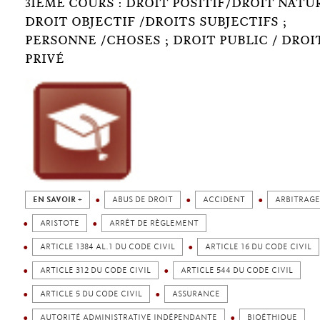
3IÈME COURS : DROIT POSITIF/DROIT NATUR
DROIT OBJECTIF /DROITS SUBJECTIFS ;
PERSONNE /CHOSES ; DROIT PUBLIC / DROI
PRIVÉ
EN SAVOIR +
ABUS DE DROIT
ACCIDENT
ARBITRAGE
ARISTOTE
ARRÊT DE RÈGLEMENT
ARTICLE 1384 AL.1 DU CODE CIVIL
ARTICLE 16 DU CODE CIVIL
ARTICLE 312 DU CODE CIVIL
ARTICLE 544 DU CODE CIVIL
ARTICLE 5 DU CODE CIVIL
ASSURANCE
AUTORITÉ ADMINISTRATIVE INDÉPENDANTE
BIOÉTHIQUE