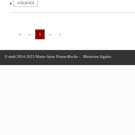
VIOLENCE
«
←
1
→
»
© mafr 2014-2023 Marie-Anne Frison-Roche -
Mentions légales