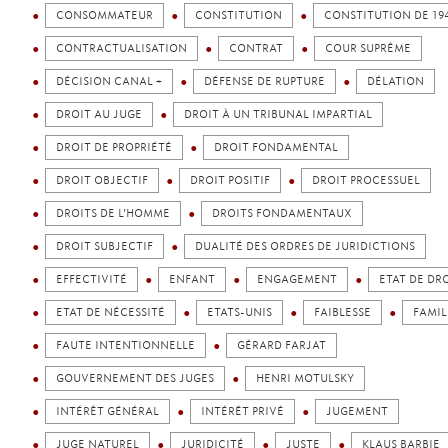
CONSOMMATEUR
CONSTITUTION
CONSTITUTION DE 19
CONTRACTUALISATION
CONTRAT
COUR SUPRÊME
DÉCISION CANAL +
DÉFENSE DE RUPTURE
DÉLATION
DROIT AU JUGE
DROIT À UN TRIBUNAL IMPARTIAL
DROIT DE PROPRIÉTÉ
DROIT FONDAMENTAL
DROIT OBJECTIF
DROIT POSITIF
DROIT PROCESSUEL
DROITS DE L’HOMME
DROITS FONDAMENTAUX
DROIT SUBJECTIF
DUALITÉ DES ORDRES DE JURIDICTIONS
EFFECTIVITÉ
ENFANT
ENGAGEMENT
ETAT DE DR
ETAT DE NÉCESSITÉ
ETATS-UNIS
FAIBLESSE
FAMIL
FAUTE INTENTIONNELLE
GÉRARD FARJAT
GOUVERNEMENT DES JUGES
HENRI MOTULSKY
INTÉRÊT GÉNÉRAL
INTÉRÊT PRIVÉ
JUGEMENT
JUGE NATUREL
JURIDICITÉ
JUSTE
KLAUS BARBIE