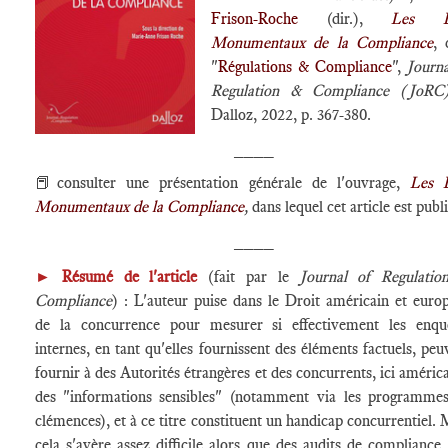
Frison-Roche
(dir.),
Les B
Monumentaux de la Compliance
, 
"
Régulations & Compliance
",
Journa
Regulation & Compliance (JoRC
Dalloz, 2022, p. 367-380.
____
📕consulter une présentation générale de l'ouvrage,
Les 
Monumentaux de la Compliance
,
dans lequel cet article est publ
____
►
Résumé de l'article
(fait par le
Journal of Regulati
Compliance
) : L'auteur puise dans le Droit américain et euro
de la concurrence pour mesurer si effectivement les enqu
internes, en tant qu'elles fournissent des éléments factuels, peu
fournir à des Autorités étrangères et des concurrents, ici américa
des "informations sensibles" (notamment via les programme
clémences), et à ce titre constituent un handicap concurrentiel. 
cela s'avère assez difficile alors que des audits de compliance,