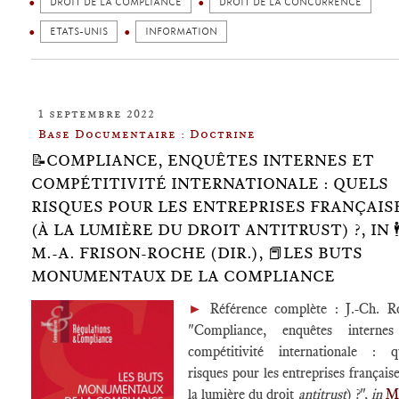
DROIT DE LA COMPLIANCE
DROIT DE LA CONCURRENCE
ETATS-UNIS
INFORMATION
1 septembre 2022
Base Documentaire : Doctrine
📝COMPLIANCE, ENQUÊTES INTERNES ET
COMPÉTITIVITÉ INTERNATIONALE : QUELS
RISQUES POUR LES ENTREPRISES FRANÇAIS
(À LA LUMIÈRE DU DROIT ANTITRUST) ?, IN 🕴
M.-A. FRISON-ROCHE (DIR.), 📕LES BUTS
MONUMENTAUX DE LA COMPLIANCE
►
Référence complète : J.-Ch. R
"Compliance, enquêtes interne
compétitivité internationale : q
risques pour les entreprises française
la lumière du droit
antitrust
) ?",
in
M