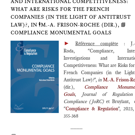
AND INTERNATIONAL COMPETITIVENESS:
WHAT ARE RISKS FOR THE FRENCH
COMPANIES (IN THE LIGHT OF ANTITRUST
LAW)?, IN 🕴️M.-A. FRISON-ROCHE (DIR.), 📘
COMPLIANCE MONUMENTAL GOALS
►
Référence complète
: J.-
Roda, "Compliance, Inter
Investigations and Internatio
Competitiveness: What are Risks for
French Companies (in the Ligh
Antitrust Law)?",
in
M.-A. Frison-R
(dir.),
Compliance Monumen
Goals
,
Journal of Regulatio
Compliance (JoRC)
et Bruylant, c
"
Compliance & Regulation
", 2023,
355-368
____