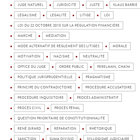
JUGE NATUREL
JURIDICITÉ
JUSTE
KLAUS BARBIE
LÉGALISME
LÉGALITÉ
LITIGE
LOI
LOI DU 22 OCTOBRE 2010 SUR LA RÉGULATION FINANCIÈRE
MARCHÉ
MÉDIATION
MODE ALTERNATIF DE RÈGLEMENT DES LITIGES
MORALE
MOTIVATION
NAZISME
NEUTRALITÉ
OFFICE DU JUGE
ORDRE PUBLIC
PERELMAN, CHAÏM
POLITIQUE JURISPRUDENTIELLE
PRAGMATISME
PRINCIPE DU CONTRADICTOIRE
PROCÉDURE ACCUSATOIRE
PROCÉDURE INQUISITOIRE
PROCÈS ADMINISTRATIF
PROCÈS CIVIL
PROCÈS PÉNAL
QUESTION PRIORITAIRE DE CONSTITUTIONNALITÉ
RENÉ GIRARD
RÉPARATION
RHÉTORIQUE
SANCTION
SUMA DIVISIO
SYLLOGISME JUDICIAIRE