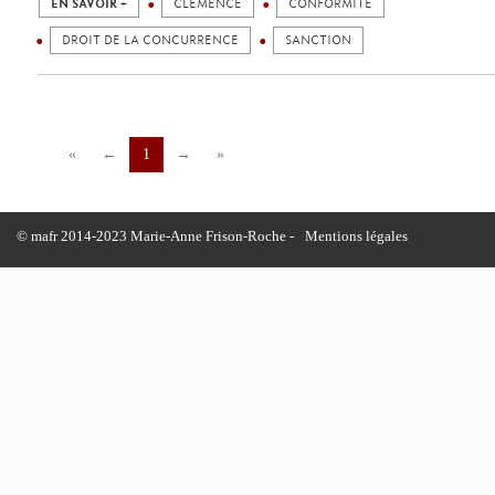
EN SAVOIR +
CLÉMENCE
CONFORMITÉ
DROIT DE LA CONCURRENCE
SANCTION
«
←
1
→
»
© mafr 2014-2023 Marie-Anne Frison-Roche -
Mentions légales