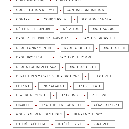
CONSOMMATEUR
CONSTITUTION
CONSTITUTION DE 1946
CONTRACTUALISATION
CONTRAT
COUR SUPRÊME
DÉCISION CANAL +
DÉFENSE DE RUPTURE
DÉLATION
DROIT AU JUGE
DROIT À UN TRIBUNAL IMPARTIAL
DROIT DE PROPRIÉTÉ
DROIT FONDAMENTAL
DROIT OBJECTIF
DROIT POSITIF
DROIT PROCESSUEL
DROITS DE L’HOMME
DROITS FONDAMENTAUX
DROIT SUBJECTIF
DUALITÉ DES ORDRES DE JURIDICTIONS
EFFECTIVITÉ
ENFANT
ENGAGEMENT
ETAT DE DROIT
ETAT DE NÉCESSITÉ
ETATS-UNIS
FAIBLESSE
FAMILLE
FAUTE INTENTIONNELLE
GÉRARD FARJAT
GOUVERNEMENT DES JUGES
HENRI MOTULSKY
INTÉRÊT GÉNÉRAL
INTÉRÊT PRIVÉ
JUGEMENT