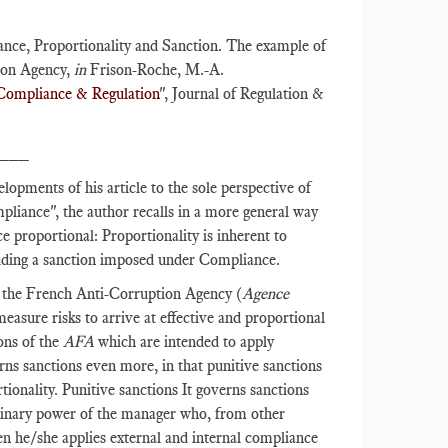
nce, Proportionality and Sanction. The example of
tion Agency,
in
Frison-Roche, M.-A.
Compliance & Regulation
", Journal of Regulation &
___
lopments of his article to the sole perspective of
liance", the author recalls in a more general way
ce proportional: Proportionality is inherent to
luding a sanction imposed under Compliance.
y the French Anti-Corruption Agency (
Agence
asure risks to arrive at effective and proportional
ons of the
AFA
which are intended to apply
rns sanctions even more, in that punitive sanctions
ionality. Punitive sanctions It governs sanctions
iplinary power of the manager who, from other
en he/she applies external and internal compliance