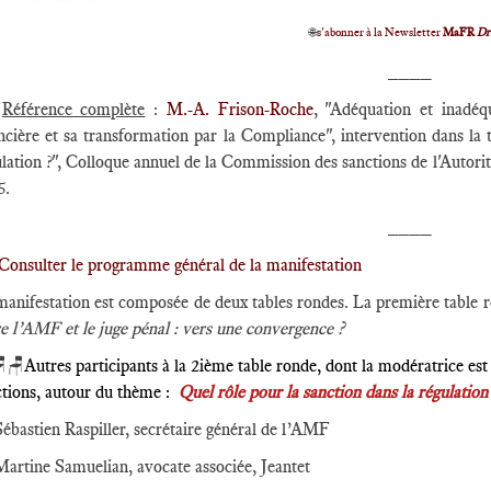
🌐
s'abonner à la Newsletter
MaFR
Dr
____
Référence complète
:
M.-A. Frison-Roche
, "Adéquation et inadéq
ncière et sa transformation par la Compliance", intervention dans la 
ulation ?", Colloque annuel de la Commission des sanctions de l'Autor
5.
____
Consulter le programme général de la manifestation
manifestation est composée de deux tables rondes. La première table 
e l’AMF et le juge pénal : vers une convergence ?
🪑
Autres participants à la 2ième table ronde, dont la modératrice e
ctions, autour du thème :
Quel rôle pour la sanction dans la régulation
Sébastien Raspiller, secrétaire général de l’AMF
Martine Samuelian, avocate associée, Jeantet