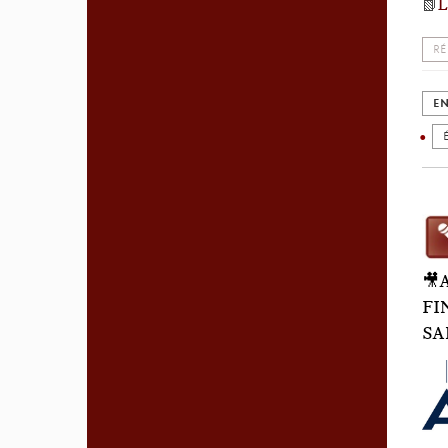
📗
L
RÉ
EN
🎥
FI
SA