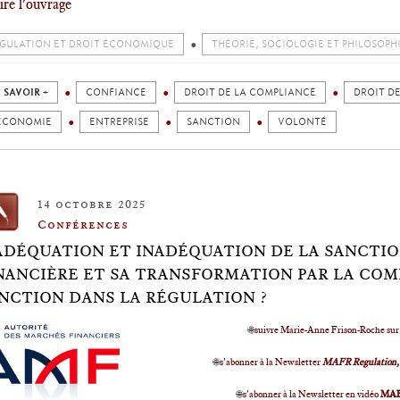
ire l'ouvrage
GULATION ET DROIT ÉCONOMIQUE
THÉORIE, SOCIOLOGIE ET PHILOSOPH
 SAVOIR +
CONFIANCE
DROIT DE LA COMPLIANCE
DROIT D
ÉCONOMIE
ENTREPRISE
SANCTION
VOLONTÉ
14 octobre 2025
Conférences
ADÉQUATION ET INADÉQUATION DE LA SANCTI
NANCIÈRE ET SA TRANSFORMATION PAR LA COMP
NCTION DANS LA RÉGULATION ?
🌐
suivre Marie-Anne Frison-Roche su
🌐
s'abonner à la Newsletter
MAFR Regulation,
🌐
s'abonner à la Newsletter en vidéo
MA