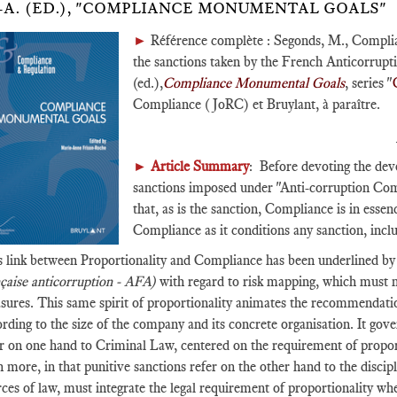
-A. (ED.), "COMPLIANCE MONUMENTAL GOALS"
►
Référence complète : Segonds, M., Complia
the sanctions taken by the French Anticorrup
(ed.),
Compliance Monumental Goals
, series "
Compliance (JoRC) et Bruylant, à paraître.
►
Article Summary
: Before devoting the deve
sanctions imposed under "Anti-corruption Comp
that, as is the sanction, Compliance is in essen
Compliance as it conditions any sanction, inc
s link between Proportionality and Compliance has been underlined b
nçaise anticorruption - AFA)
with regard to risk mapping, which must me
sures. This same spirit of proportionality animates the recommendati
rding to the size of the company and its concrete organisation. It gove
r on one hand to Criminal Law, centered on the requirement of proport
 more, in that punitive sanctions refer on the other hand to the disc
ces of law, must integrate the legal requirement of proportionality wh