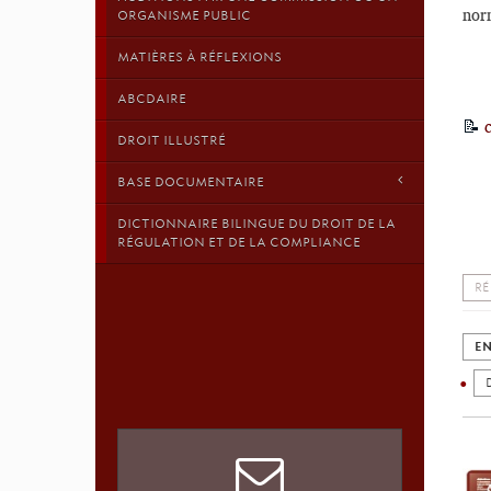
nor
ORGANISME PUBLIC
MATIÈRES À RÉFLEXIONS
ABCDAIRE
📝
DROIT ILLUSTRÉ
BASE DOCUMENTAIRE
DICTIONNAIRE BILINGUE DU DROIT DE LA
RÉGULATION ET DE LA COMPLIANCE
RÉ
EN