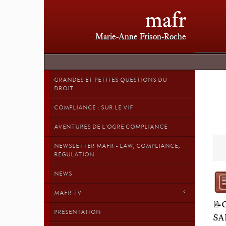
mafr
Marie-Anne Frison-Roche
GRANDES ET PETITES QUESTIONS DU
DROIT
COMPLIANCE : SUR LE VIF
AVENTURES DE L'OGRE COMPLIANCE
NEWSLETTER MAFR - LAW, COMPLIANCE,
REGULATION
NEWS
MAFR TV
📝
PRÉSENTATION
SA