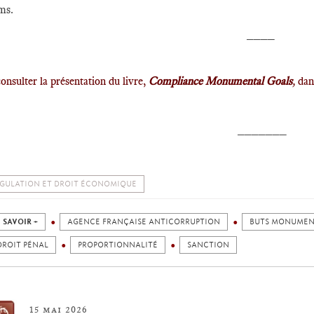
ms.
____
consulter la présentation du livre,
Compliance Monumental Goals
,
dans
_______
GULATION ET DROIT ÉCONOMIQUE
 SAVOIR +
AGENCE FRANÇAISE ANTICORRUPTION
BUTS MONUME
DROIT PÉNAL
PROPORTIONNALITÉ
SANCTION
15 mai 2026