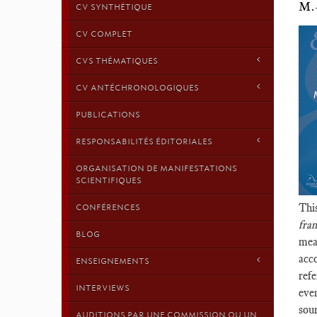
M.
CV SYNTHÉTIQUE
CV COMPLET
CVS THÉMATIQUES
CV ANTÉCHRONOLOGIQUES
PUBLICATIONS
RESPONSABILITÉS ÉDITORIALES
ORGANISATION DE MANIFESTATIONS
SCIENTIFIQUES
Thi
CONFÉRENCES
fra
BLOG
mea
acco
ENSEIGNEMENTS
refe
INTERVIEWS
even
sour
AUDITIONS PAR UNE COMMISSION OU UN