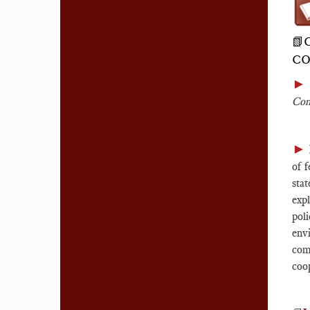
📗
CO
Com
►
of f
sta
exp
pol
env
com
coop