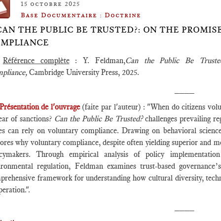
15 octobre 2025
Base Documentaire : Doctrine
CAN THE PUBLIC BE TRUSTED?: ON THE PROMIS
MPLIANCE
►
Référence complète
: Y. Feldman,
Can the Public Be Truste
pliance,
Cambridge University Press, 2025.
____
Présentation de l'ouvrage
(faite par l'auteur) : "When do citizens vol
ear of sanctions?
Can the Public Be Trusted?
challenges prevailing 
tes can rely on voluntary compliance. Drawing on behavioral scienc
lores why voluntary compliance, despite often yielding superior and m
icymakers. Through empirical analysis of policy implementati
ironmental regulation, Feldman examines trust-based governance’s
prehensive framework for understanding how cultural diversity, techn
eration.".
____