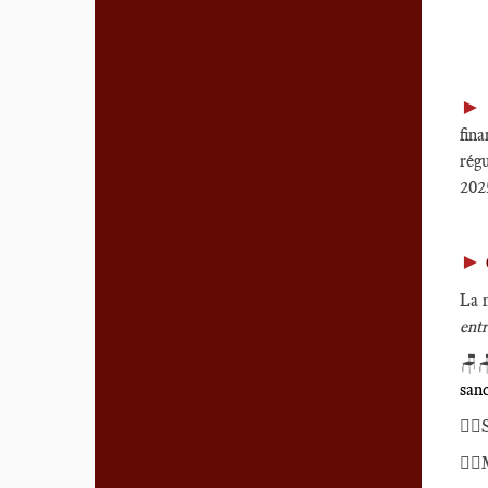
►
fina
rég
202
►
La 
entr
🪑
san
🕴🏻
🕴