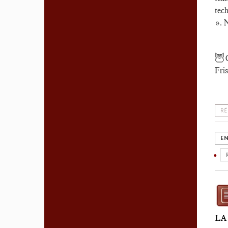
tech
». N
🦉
Fri
RÉ
EN
LA