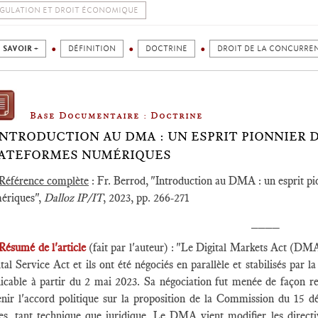
GULATION ET DROIT ÉCONOMIQUE
 SAVOIR +
DÉFINITION
DOCTRINE
DROIT DE LA CONCURRE
Base Documentaire : Doctrine
INTRODUCTION AU DMA : UN ESPRIT PIONNIER 
ATEFORMES NUMÉRIQUES
Référence complète
: Fr. Berrod, "Introduction au DMA : un esprit pio
ériques",
Dalloz IP/IT
, 2023, pp. 266-271
____
Résumé de l'article
(fait par l'auteur) : "Le Digital Markets Act (DMA
tal Service Act et ils ont été négociés en parallèle et stabilisés par 
licable à partir du 2 mai 2023. Sa négociation fut menée de faço
nir l'accord politique sur la proposition de la Commission du 15 déc.
tes, tant technique que juridique. Le DMA vient modifier les direc