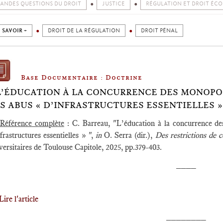
ANDES QUESTIONS DU DROIT
JUSTICE
RÉGULATION ET DROIT ÉC
 SAVOIR +
DROIT DE LA RÉGULATION
DROIT PÉNAL
Base Documentaire : Doctrine
L’ÉDUCATION À LA CONCURRENCE DES MONOPOL
S ABUS « D’INFRASTRUCTURES ESSENTIELLES »
Référence complète
: C. Barreau, "L’éducation à la concurrence de
frastructures essentielles » ",
in
O. Serra (dir.),
Des restrictions de c
ersitaires de Toulouse Capitole, 2025, pp.379-403.
____
Lire l'article
________