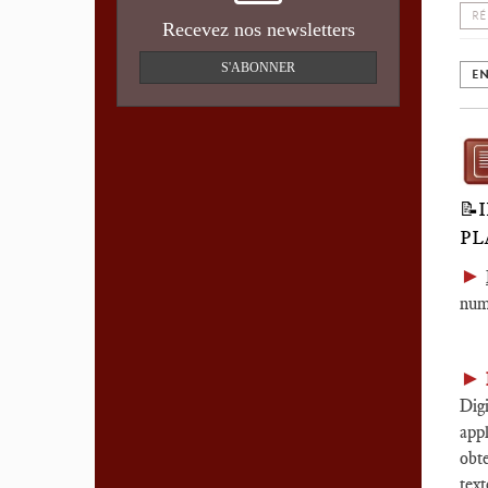
RÉ
Recevez nos newsletters
S'ABONNER
EN
📝
PL
►
num
►
Digi
app
obte
tex