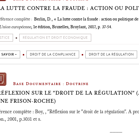
LA LUTTE CONTRE LA FRAUDE : ACTION OU POLI
férence complète :
Berlin, D., « La lutte contre la fraude : action ou politique d
'Union européenne
, 1
e
édition, Bruxelles, Bruylant, 2017, p. 37-54.
STICE
RÉGULATION ET DROIT ÉCONOMIQUE
 SAVOIR +
DROIT DE LA COMPLIANCE
DROIT DE LA RÉGULATION
Base Documentaire : Doctrine
RÉFLEXION SUR LE "DROIT DE LA RÉGULATION" 
NE FRISON-ROCHE)
rence complète : Boy, , "Réflexion sur le "droit de la régulation". A
n., 2001, p.3031 et s.
____