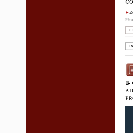
CO
►
R
Péna
JU
EN
📝
AD
PR