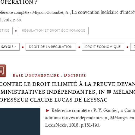
OPÉRATION ?
La convention judiciaire d'intérê
éférence complète : Mignon Colombet, A.,
l, 2017, p.68.
STICE
RÉGULATION ET DROIT ÉCONOMIQUE
 SAVOIR +
DROIT DE LA RÉGULATION
DROIT ÉCONOMIQUE
Base Documentaire : Doctrine
 CONTRE LE DROIT ILLIMITÉ À LA PREUVE DEVA
MINISTRATIVES INDÉPENDANTES, IN 📘 MÉLAN
OFESSEUR CLAUDE LUCAS DE LEYSSAC
►
Référence complète : P.-Y. Gautier, « Contre
administratives indépendantes », Mélanges en
LexisNexis, 2018, p.181-193.