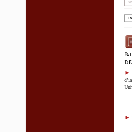
GR
EN
📝
DE
►
d’in
Univ
►