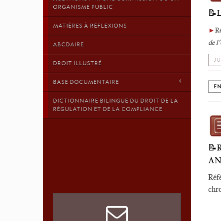
ORGANISME PUBLIC
📝
MATIÈRES À RÉFLEXIONS
►
Ré
de l
ABCDAIRE
JU
DROIT ILLUSTRÉ
BASE DOCUMENTAIRE
EN
DICTIONNAIRE BILINGUE DU DROIT DE LA
RÉGULATION ET DE LA COMPLIANCE
📝
AN
Réfé
chro