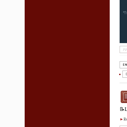
JU
EN
📝
►
Ré