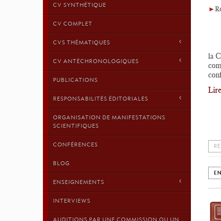
CV SYNTHÉTIQUE
►
Ré
CV COMPLET
CVS THÉMATIQUES
la 
CV ANTÉCHRONOLOGIQUES
comp
conf
PUBLICATIONS
Lire
RESPONSABILITÉS ÉDITORIALES
ORGANISATION DE MANIFESTATIONS
32/
SCIENTIFIQUES
CONFÉRENCES
RÉ
BLOG
EN
ENSEIGNEMENTS
INTERVIEWS
AUDITIONS PAR UNE COMMISSION OU UN