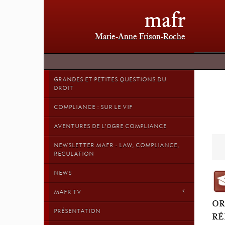
mafr
Marie-Anne Frison-Roche
GRANDES ET PETITES QUESTIONS DU
DROIT
COMPLIANCE : SUR LE VIF
AVENTURES DE L'OGRE COMPLIANCE
NEWSLETTER MAFR - LAW, COMPLIANCE,
REGULATION
NEWS
MAFR TV
OR
PRÉSENTATION
RÉ