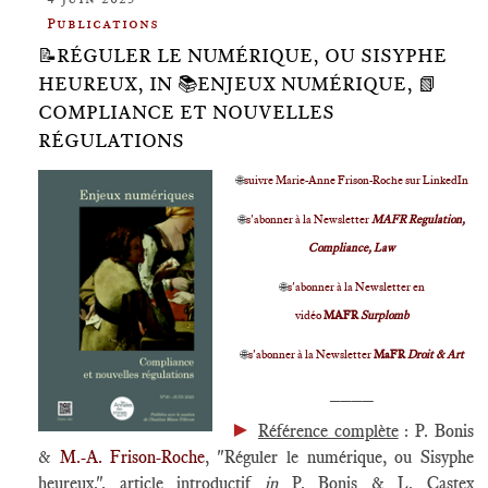
Publications
📝RÉGULER LE NUMÉRIQUE, OU SISYPHE
HEUREUX, IN 📚ENJEUX NUMÉRIQUE, 📗
COMPLIANCE ET NOUVELLES
RÉGULATIONS
🌐
suivre Marie-Anne Frison-Roche sur LinkedIn
🌐
s'abonner à la Newsletter
MAFR Regulation,
Compliance, Law
🌐
s'abonner à la Newsletter en
vidéo
MAFR
Surplomb
🌐
s'abonner à la Newsletter
MaFR
Droit & Art
____
►
Référence complète
: P. Bonis
&
M.-A. Frison-Roche
, "Réguler le numérique, ou Sisyphe
heureux,", article introductif
in
P. Bonis & L. Castex