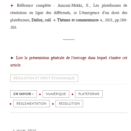
►
Référence complète : Amrani-Mekki, S., Les plateformes de
résolution en ligne des différends,
in
L'émergence d'un droit des
plateformes,
Dalloz, coll. « Thèmes et commentaires »
, 2021, pp.189-
203.
_____
► Lire la présentation générale de l'ouvrage dans lequel s'insère cet
article.
RÉGULATION ET DROIT ÉCONOMIQUE
EN SAVOIR +
NUMÉRIQUE
PLATEFORME
RÉGLEMENTATION
RÉSOLUTION
4 juin 2025