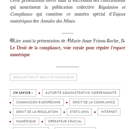
Cette présentation ouvre ainsi la succession des contributions
qui nourrissent la publication collective
Régulation et
Compliance
qui constitue ce numéro spécial d'
Enjeux
numériques
des
Annales des Mines.
____
🌐
Lire aussi la présentation de :🕴️Marie-Anne Frison-Roche, 📝
Le Droit de la compliance, voie royale pour réguler l'espace
numérique
________
RÉGULATION ET DROIT ÉCONOMIQUE
EN SAVOIR +
AUTORITÉ ADMINISTRATIVE INDÉPENDANTE
COMMISSION EUROPÉENNE
DROIT DE LA COMPLIANCE
DROIT DE LA RÉGULATION
ETATS-UNIS
INTERNET
NUMÉRIQUE
OPÉRATEUR CRUCIAL