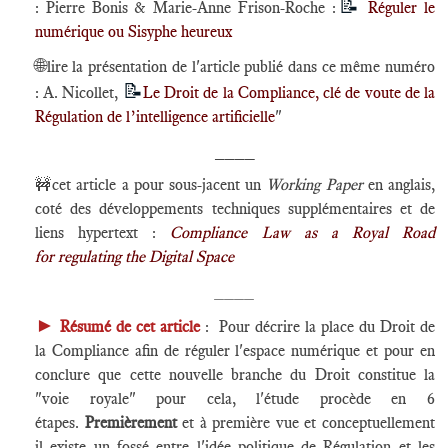
📝
: Pierre Bonis & Marie-Anne Frison-Roche :
Réguler le
numérique ou Sisyphe heureux
🌐
lire la présentation de l'article publié dans ce même numéro
📝
: A. Nicollet,
Le Droit de la Compliance, clé de voute de la
Régulation de l’intelligence artificielle
"
____
🚧
cet article a pour sous-jacent un
Working Paper
en anglais,
coté des développements techniques supplémentaires et de
liens hypertext :
Compliance Law as a Royal Road
for regulating the Digital Space
____
►
Résumé de cet article
: Pour décrire la place du Droit de
la Compliance afin de réguler l'espace numérique et pour en
conclure que cette nouvelle branche du Droit constitue la
"voie royale" pour cela, l'étude procède en 6
étapes.
Premièrement
et à première vue et conceptuellement
il existe un fossé entre l'idée politique de Régulation et les