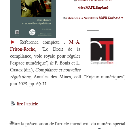
🌐
s'abonner à la Newsletter en
vidéo
MAFR
Surplomb
🌐
s'abonner à la Newsletter
MaFR
Droit & Art
____
►
Référence complète
:
M.-A.
Frison-Roche
,
"
Le Droit de la
compliance, voie royale pour réguler
l'espace numérique",
in
P. Bonis et L.
Castex (dir.),
Compliance et nouvelles
régulations,
Annales des Mines, coll. "Enjeux numériques",
juin 2025, pp. 69-77.
____
📝
lire l'article
____
🌐
lire la présentation de l'article introductif du numéro spécial