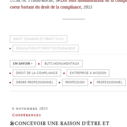
🕴🏻M.-A. Frison-Roche, 📝
Les buts monumentaux de la compl
coeur battant du droit de la compliance
, 2023
________
DROIT COMMUN ET DROIT CIVIL
RÉGULATION ET DROIT ÉCONOMIQUE
EN SAVOIR +
BUTS MONUMENTAUX
DROIT DE LA COMPLIANCE
ENTREPRISE À MISSION
ORDRE PROFESSIONNEL
PROFESSION
PROFESSIONNEL
6 novembre 2025
Conférences
🎤CONCEVOIR UNE RAISON D'ÊTRE ET