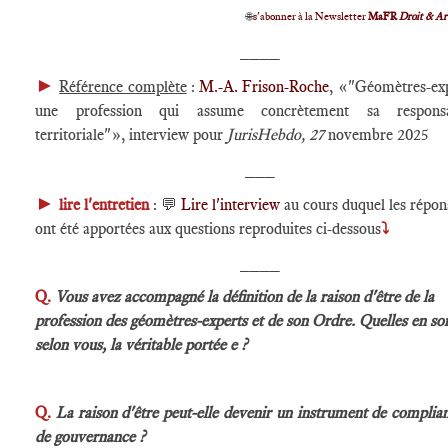
🌐
s'abonner à la Newsletter
MaFR
Droit & Ar
____
►
Référence complète
:
M.-A. Frison-Roche
, «"Géomètres-exp
une profession qui assume concrètement sa responsab
territoriale"», interview pour
JurisHebdo, 27
novembre 2025
___
►
lire l'entretien
: 💬
Lire l'interview
au cours duquel les répon
ont été apportées aux questions reproduites ci-dessous
⤵
____
Q.
Vous avez accompagné la définition de la raison d'être de la
profession des géomètres-experts et de son Ordre. Quelles en so
selon vous, la véritable portée e ?
Q.
La raison d'être peut-elle devenir un instrument de complia
de gouvernance ?