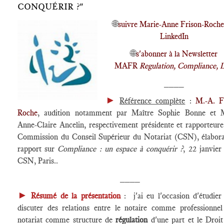
CONQUÉRIR ?"
🌐
suivre Marie-Anne Frison-Roche
LinkedIn
🌐
s'abonner à la Newsletter
MAFR
Regulation, Compliance, 
____
►
Référence complète
:
M.-A. F
Roche
, audition notamment par Maître Sophie Bonne et M
Anne-Claire Ancelin, respectivement présidente et rapporteure
Commission du Conseil Supérieur du Notariat (CSN), élabor
rapport sur
Compliance : un espace à conquérir ?
, 22 janvier
CSN, Paris..
____
►
Résumé de la présentation
: j'ai eu l'occasion d'étudier
discuter des relations entre le notaire comme professionnel
notariat comme structure de
régulation
d'une part et le Droit