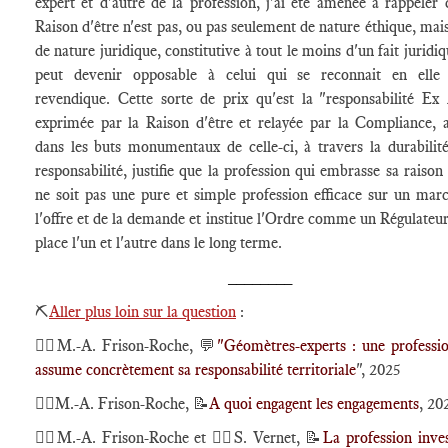
expert et d'autre de la profession, j'ai été amenée à rappeler 
Raison d'être n'est pas, ou pas seulement de nature éthique, mais
de nature juridique, constitutive à tout le moins d'un fait juridi
peut devenir opposable à celui qui se reconnait en elle
revendique. Cette sorte de prix qu'est la "responsabilité Ex
exprimée par la Raison d'être et relayée par la Compliance, 
dans les buts monumentaux de celle-ci, à travers la durabilité
responsabilité, justifie que la profession qui embrasse sa raison 
ne soit pas une pure et simple profession efficace sur un mar
l'offre et de la demande et institue l'Ordre comme un Régulateur
place l'un et l'autre dans le long terme.
________
⛏️
Aller plus loin sur la question
:
🕴🏻M.-A. Frison-Roche, 💬
"Géomètres-experts : une professi
assume concrètement sa responsabilité territoriale
", 2025
🕴🏻M.-A. Frison-Roche, 📝
A quoi engagent les engagements
, 20
🕴🏻M.-A. Frison-Roche et 🕴🏻S. Vernet, 📝
La profession inves