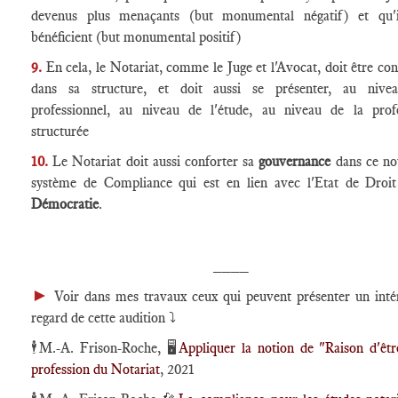
devenus plus menaçants (but monumental négatif) et qu'i
bénéficient (but monumental positif)
9.
En cela, le Notariat, comme le Juge et l'Avocat, doit être con
dans sa structure, et doit aussi se présenter, au nive
professionnel, au niveau de l'étude, au niveau de la prof
structurée
10.
Le Notariat doit aussi conforter sa
gouvernance
dans ce n
système de Compliance qui est en lien avec l'Etat de Droit
Démocratie
.
____
►
Voir dans mes travaux ceux qui peuvent présenter un inté
regard de cette audition
⤵️
🕴️
M.-A. Frison-Roche, 🖥️
Appliquer la notion de "Raison d'êtr
profession du Notariat
, 2021