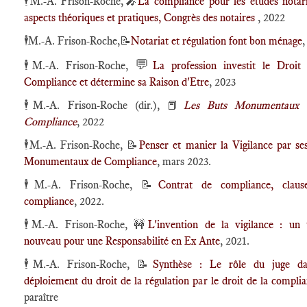
🕴️
M.-A. Frison-Roche,
🎤
La compliance pour les études notari
aspects théoriques et pratiques, Congrès des notaires
, 2022
🕴️
M.-A. Frison-Roche,
📝
Notariat et régulation font bon ménage
,
💬
🕴️
M.-A. Frison-Roche,
La profession investit le Droit
Compliance et détermine sa Raison d'Etre
, 2023
🕴️
M.-A. Frison-Roche (dir.), 📕
Les Buts Monumentaux 
Compliance
, 2022
🕴️
M.-A. Frison-Roche,
📝
Penser et manier la Vigilance par se
Monumentaux de Compliance
, mars 2023.
🕴️
M.-A. Frison-Roche,
📝
Contrat de compliance, claus
compliance
, 2022.
🕴️
M.-A. Frison-Roche,
🚧
L'invention de la vigilance : un
nouveau pour une Responsabilité en Ex Ante
, 2021.
🕴️
M.-A. Frison-Roche,
📝
Synthèse : Le rôle du juge da
déploiement du droit de la régulation par le droit de la compli
paraître