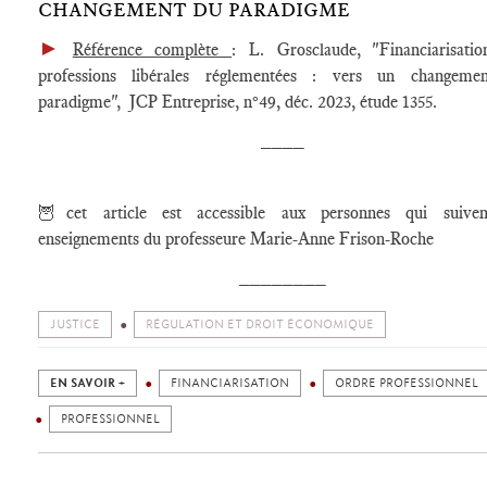
CHANGEMENT DU PARADIGME
►
Référence complète
: L. Grosclaude, "Financiarisati
professions libérales réglementées : vers un changeme
paradigme", JCP Entreprise, n°49, déc. 2023, étude 1355.
____
🦉cet article est accessible aux personnes qui suiven
enseignements du professeure Marie-Anne Frison-Roche
________
JUSTICE
RÉGULATION ET DROIT ÉCONOMIQUE
EN SAVOIR +
FINANCIARISATION
ORDRE PROFESSIONNEL
PROFESSIONNEL