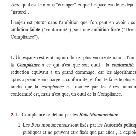
Ante
qu'il est le moins "étranger" et que l'espace est donc déjà l
"naturel".
L'enjeu est plutôt dans l'ambition que l'on peut en avoir : so
ambition faible
("conformité"), soit une
ambition forte
("Droit
Compliance").
1.
Un espace restreint aujourd'hui et plus encore demain si l'on 
la
Compliance
à ce qui n'est que son outil : la
conformité
réduction équivaut à un grand dommage, car les algorithme
aptes à prendre en charge la conformité, et font le faire le plus e
tandis que la
compliance
est maniée par les êtres humai
conformité est, mais n'est que, un outil de la Compliance.
2.
La Compliance se définit par les
Buts Monumentaux
Les
Buts monumentaux
sont fixés par les
Autorités politi
publiques et ne peuvent être fixés que par elles ; le déplo