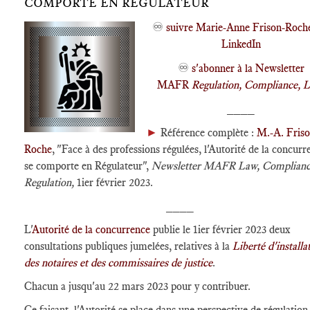
COMPORTE EN RÉGULATEUR
♾️
suivre Marie-Anne Frison-Roch
LinkedIn
♾️
s'abonner à la Newsletter
MAFR
Regulation, Compliance, 
____
►
Référence complète :
M.-A. Friso
Roche
, "Face à des professions régulées, l'Autorité de la concurr
se comporte en Régulateur",
Newsletter MAFR Law, Complianc
Regulation,
1ier février 2023.
____
L'
Autorité de la concurrence
publie le 1ier février 2023 deux
consultations publiques jumelées, relatives à la
Liberté d'installa
des notaires et des commissaires de justice
.
Chacun a jusqu'au 22 mars 2023 pour y contribuer.
Ce faisant, l'Autorité se place dans une perspective de régulation