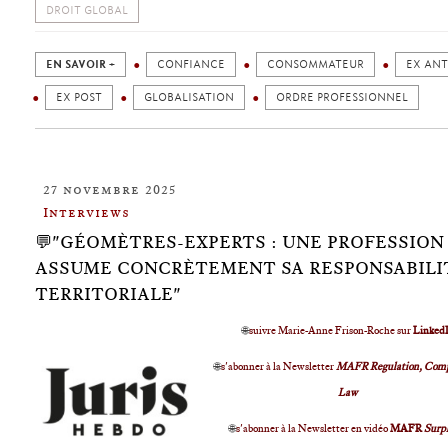
DROIT GLOBAL
EN SAVOIR +
CONFIANCE
CONSOMMATEUR
EX ANT
EX POST
GLOBALISATION
ORDRE PROFESSIONNEL
27 novembre 2025
Interviews
💬"GÉOMÈTRES-EXPERTS : UNE PROFESSION
ASSUME CONCRÈTEMENT SA RESPONSABILI
TERRITORIALE"
🌐
suivre Marie-Anne Frison-Roche sur
Linked
🌐
s'abonner à la Newsletter
MAFR Regulation, Comp
Law
🌐
s'abonner à la Newsletter en vidéo
MAFR
Surp