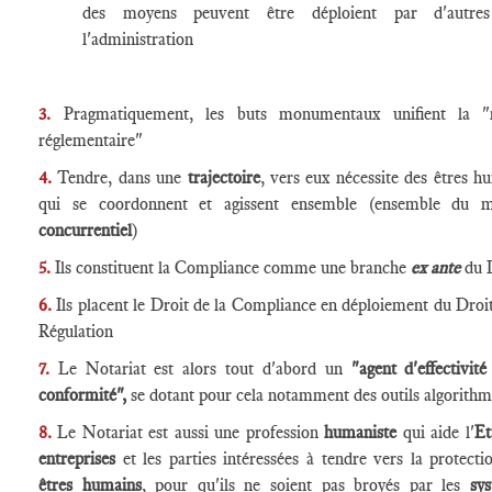
des moyens peuvent être déploient par d'autre
l'administration
3.
Pragmatiquement, les buts monumentaux unifient la "
réglementaire"
4.
Tendre, dans une
trajectoire
, vers eux nécessite des êtres h
qui se coordonnent et agissent ensemble (ensemble du m
concurrentiel
)
5.
Ils constituent la Compliance comme une branche
ex ante
du 
6.
Ils placent le Droit de la Compliance en déploiement du Droit
Régulation
7.
Le Notariat est alors tout d'abord un
"agent d'effectivité
conformité",
se dotant pour cela notamment des outils algorith
8.
Le Notariat est aussi une profession
humaniste
qui aide l'
Et
entreprises
et les parties intéressées à tendre vers la protecti
êtres humains
, pour qu'ils ne soient pas broyés par les
sy