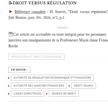
📝DROIT VERSUS RÉGULATION
►
Référence complète
: H. Synvet, "Droit
versus
régulation"
Joly Bourse, janv. fév. 2026, n°1, p.1.
____
🦉
Cet article est accessible en texte intégral pour les personnes
inscrites aux enseignements de la Professeure Marie-Anne Friso
Roche
RÉGULATION ET DROIT ÉCONOMIQUE
EN SAVOIR +
AUTORITÉ DE RÉGULATION ÉCONOMIQUE ET FINANCIÈRE
AUTORITÉ DES MARCHÉS FINANCIERS
DROIT SOUPLE
LIGNES DIRECTRICES
SOURCE DE DROIT