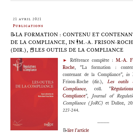
21 avril 2021
Publications
📝LA FORMATION : CONTENU ET CONTENAN
DE LA COMPLIANCE, IN 🕴️M.-A. FRISON-ROC
(DIR.), 📕LES OUTILS DE LA COMPLIANCE
►
Référence complète :
M.-A. F
Roche
, "La formation : conte
contenant de la Compliance",
in
Frison-Roche (dir.),
Les outils 
Compliance
, coll. "
Régulati
Compliance
",
Journal of Regulat
Compliance (JoRC)
et Dalloz, 20
227-244.
____
📝
lire l'article