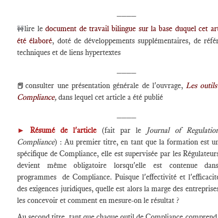
____
lire le
document de travail bilingue sur la base duquel cet art
🚧
été élaboré
, doté de développements supplémentaires, de réfé
techniques et de liens hypertextes
____
consulter une présentation générale de l'ouvrage,
Les outils
📕
Compliance
,
dans lequel cet article a été publié
____
►
Résumé de l'article
(fait par le
Journal of Regulati
Compliance
) : Au premier titre, en tant que la formation est un
spécifique de Compliance, elle est supervisée par les Régulateurs
devient même obligatoire lorsqu'elle est contenue dan
programmes de Compliance. Puisque l'effectivité et l'efficacit
des exigences juridiques, quelle est alors la marge des entreprise
les concevoir et comment en mesure-on le résultat ?
Au second titre, tant que chaque outil de Compliance comprend,