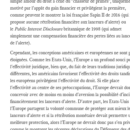
simple amour du droit à celle du "chasseur de primes", uniquem
motivé par l'appât du gain financier et privilégient la première,
comme peuvent le montrer la loi française Sapin II de 2016 (qui
propose aucune rétribution financière aux lanceurs d'alerte) ou
le
Public Interest Disclosure
britannique de 1998 (qui admet
simplement une compensation financière des pertes liées au lan
de l'alerte).
Cependant, les conceptions américaines et européennes ne sont p
éloignées. Comme les Etats-Unis, l'Europe a un profond souci p
l'effectivité juridique, bien que, du fait de leurs traditions juridiq
différentes, les américains favorisent l'effectivité des droits tand
les européens privilégient l'effectivité du droit. Si elle place
l'effectivité au centre de ses préoccupations, l'Europe devrait do
concevoir avec de moins en moins d'aversion la possibilité d'inci
financièrement les lanceurs d'alerte. D'autre part, les Etats-Unis 
l'Europe partagent la volonté commune de protéger aux mieux l
lanceurs d'alerte et si la rétribution monétaire devait permettre 
meilleure protection, alors l'Europe ne devrait donc pas s'en priv
comme le montrent les récentes déclarations du Défenseur des d