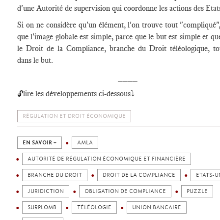
d'une Autorité de supervision qui coordonne les actions des Etat
Si on ne considère qu'un élément, l'on trouve tout "compliqué",
que l'image globale est simple, parce que le but est simple et qu
le Droit de la Compliance, branche du Droit téléologique, to
dans le but.
____
lire les développements ci-dessous⤵️
🔓
RÉGULATION ET DROIT ÉCONOMIQUE
EN SAVOIR +
AMLA
AUTORITÉ DE RÉGULATION ÉCONOMIQUE ET FINANCIÈRE
BRANCHE DU DROIT
DROIT DE LA COMPLIANCE
ETATS-U
JURIDICTION
OBLIGATION DE COMPLIANCE
PUZZLE
SURPLOMB
TÉLÉOLOGIE
UNION BANCAIRE