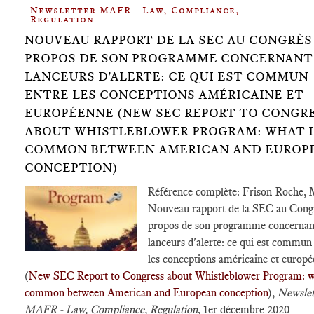
Newsletter MAFR - Law, Compliance,
Regulation
NOUVEAU RAPPORT DE LA SEC AU CONGRÈS
PROPOS DE SON PROGRAMME CONCERNANT
LANCEURS D'ALERTE: CE QUI EST COMMUN
ENTRE LES CONCEPTIONS AMÉRICAINE ET
EUROPÉENNE (NEW SEC REPORT TO CONGR
ABOUT WHISTLEBLOWER PROGRAM: WHAT I
COMMON BETWEEN AMERICAN AND EUROP
CONCEPTION)
Référence complète: Frison-Roche, 
Nouveau rapport de la SEC au Cong
propos de son programme concernant
lanceurs d'alerte: ce qui est commun
les conceptions américaine et europ
(
New SEC Report to Congress about Whistleblower Program: w
common between American and European conception
),
Newslet
MAFR - Law, Compliance, Regulation
, 1er décembre 2020