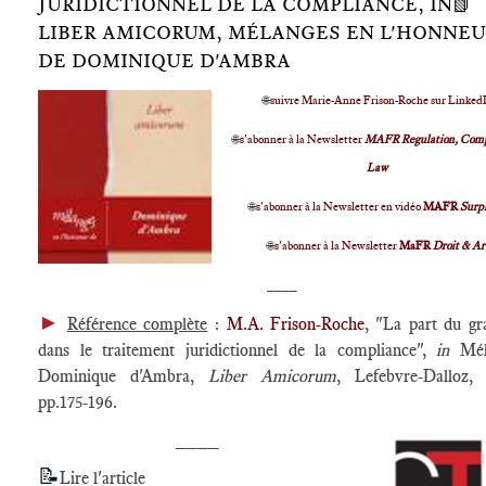
JURIDICTIONNEL DE LA COMPLIANCE, IN📗
LIBER AMICORUM, MÉLANGES EN L'HONNE
DE DOMINIQUE D'AMBRA
🌐
suivre Marie-Anne Frison-Roche sur Linked
🌐
s'abonner à la Newsletter
MAFR Regulation, Comp
Law
🌐
s'abonner à la Newsletter en vidéo
MAFR
Surp
🌐
s'abonner à la Newsletter
MaFR
Droit & Ar
____
►
Référence complète
:
M.A. Frison-Roche
, "La part du gr
dans le traitement juridictionnel de la compliance",
in
Mél
Dominique d'Ambra,
Liber Amicorum
, Lefebvre-Dalloz,
pp.175-196.
____
📝
Lire l'article