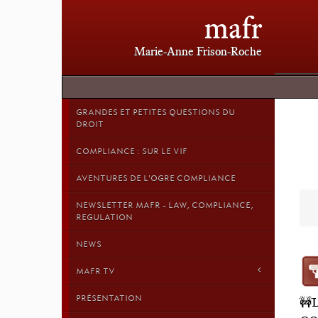
mafr
Marie-Anne Frison-Roche
GRANDES ET PETITES QUESTIONS DU
DROIT
COMPLIANCE : SUR LE VIF
AVENTURES DE L'OGRE COMPLIANCE
NEWSLETTER MAFR - LAW, COMPLIANCE,
REGULATION
NEWS
MAFR TV
PRÉSENTATION
🚧