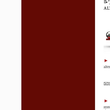
📝
AL
►
alte
📧
►
syst