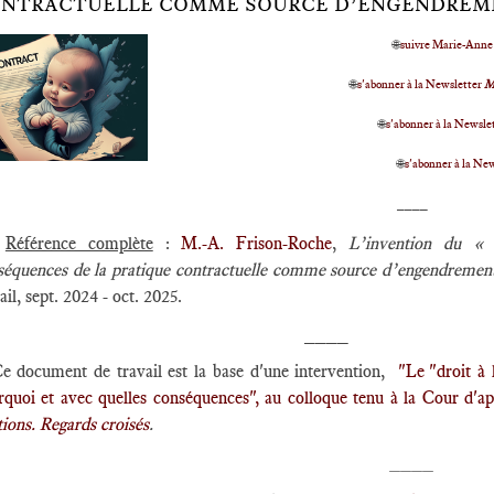
NTRACTUELLE COMME SOURCE D’ENGENDREME
🌐
suivre Marie-Anne
🌐
s'abonner à la Newsletter
M
🌐
s'abonner à la Newslet
🌐
s'abonner à la Ne
____
Référence complète
:
M.-A. Frison-Roche
,
L’invention du « 
séquences de la pratique contractuelle comme source d’engendrement
ail, sept. 2024 - oct. 2025.
____
e document de travail est la base d'une intervention,
"Le "droit à 
rquoi et avec quelles conséquences", au colloque tenu à la Cour d'a
ations. Regards croisés
.
____