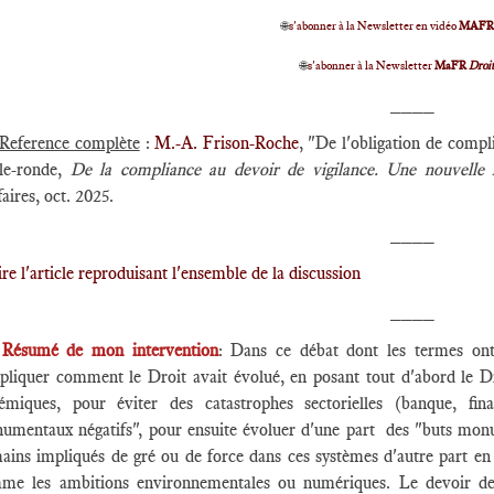
🌐
s'abonner à la Newsletter en vidéo
MAF
🌐
s'abonner à la Newsletter
MaFR
Droi
____
Reference complète
:
M.-A. Frison-Roche
, "De l'obligation de compli
le-ronde,
De la compliance au devoir de vigilance. Une nouvelle r
faires, oct. 2025.
____
lire l'article reproduisant l'ensemble de la discussion
____
Résumé de mon intervention
: Dans ce débat dont les termes ont
xpliquer comment le Droit avait évolué, en posant tout d'abord le Dr
témiques, pour éviter des catastrophes sectorielles (banque, fina
umentaux négatifs", pour ensuite évoluer d'une part des "buts monume
ains impliqués de gré ou de force dans ces systèmes d'autre part e
me les ambitions environnementales ou numériques. Le devoir de 