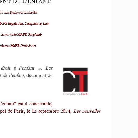
NT DE L’ENFANT
 Frison-Roche sur LinkedIn
AFR Regulation, Compliance, Law
ter en vidéo
MAFR
Surplomb
wsletter
MaFR
Droit & Art
droit à l’enfant ». Les
 de l’enfant
,
document de
l'enfant" est-il concevable,
ppel de Paris, le 12 septembre 2024,
Les nouvelles