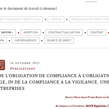
ire le document de travail ci-dessous⤵️
OIT COMMUN ET DROIT CIVIL
JUSTICE
RÉGULATION ET DROIT É
 SAVOIR +
ADOPTION
CONTRACTUALISATION
CONTRAT
GPA
JURISPRUDENCE
SOURCE DE DROIT
16 octobre 2025
Publications
DE L'OBLIGATION DE COMPLIANCE À L'OBLIGATI
GE, IN DE LA COMPLIANCE À LA VIGILANCE. U
TREPRISES
🌐
suivre Marie-Anne Frison-Roche sur
L
🌐
s'abonner à la Newsletter
MAFR Regulation, C