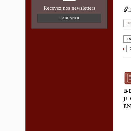
Recevez nos newsletters
🔓
l
S'ABONNER
DR
EN
📝
JU
EN