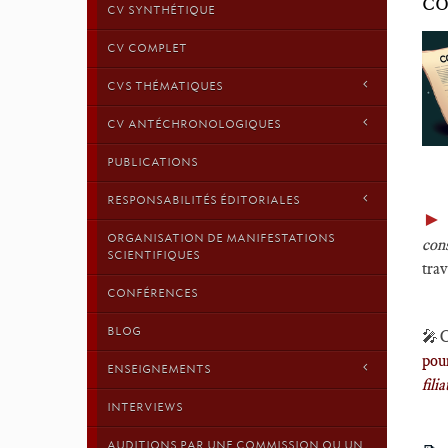
CO
CV SYNTHÉTIQUE
CV COMPLET
CVS THÉMATIQUES
CV ANTÉCHRONOLOGIQUES
PUBLICATIONS
RESPONSABILITÉS ÉDITORIALES
►
ORGANISATION DE MANIFESTATIONS
con
SCIENTIFIQUES
trav
CONFÉRENCES
BLOG
🎤C
pou
ENSEIGNEMENTS
fili
INTERVIEWS
AUDITIONS PAR UNE COMMISSION OU UN