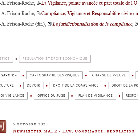
.-A. Frison-Roche, 📝
La Vigilance, pointe avancée et part totale de l'
.-A. Frison-Roche, 📝
Compliance, Vigilance et Responsabilité civile : 
.-A. Frison-Roche (dir.),
📕
La juridictionnalisation de la compliance
, 
________
STICE
RÉGULATION ET DROIT ÉCONOMIQUE
 SAVOIR +
CARTOGRAPHIE DES RISQUES
CHARGE DE PREUVE
CULTURE
DEVOIR
DROIT DE LA COMPLIANCE
DROIT DE LA P
LOI VIGILANCE
OFFICE DU JUGE
PLAN DE VIGILANCE
RESPO
5 octobre 2025
Newsletter MAFR - Law, Compliance, Regulation