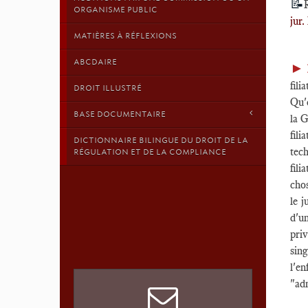
📝
ORGANISME PUBLIC
jur.
MATIÈRES À RÉFLEXIONS
ABCDAIRE
►
fil
DROIT ILLUSTRÉ
Qu'o
BASE DOCUMENTAIRE
la 
fil
DICTIONNAIRE BILINGUE DU DROIT DE LA
tech
RÉGULATION ET DE LA COMPLIANCE
fili
chos
le j
d'un
priv
sing
l'en
"adm