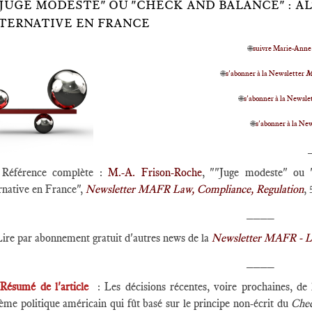
"JUGE MODESTE" OU "CHECK AND BALANCE" : A
TERNATIVE EN FRANCE
🌐
suivre Marie-Anne
🌐
s'abonner à la Newsletter
M
🌐
s'abonner à la Newslet
🌐
s'abonner à la Ne
Référence complète :
M.-A. Frison-Roche
, ""Juge modeste" ou "
rnative en France",
Newsletter MAFR Law, Compliance, Regulation
,
____
Lire par abonnement gratuit d'autres news de la
Newsletter MAFR - La
____
Résumé de l'article
:
Les décisions récentes, voire prochaines, d
ème politique américain qui fût basé sur le principe non-écrit du
Chec