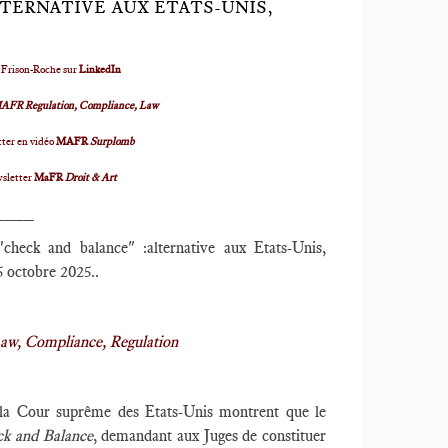
LTERNATIVE AUX ETATS-UNIS,
 Frison-Roche sur
LinkedIn
AFR Regulation, Compliance, Law
ter en vidéo
MAFR
Surplomb
wsletter
MaFR
Droit & Art
____
check and balance" :alternative aux Etats-Unis,
 5 octobre 2025..
w, Compliance, Regulation
e la Cour suprême des Etats-Unis montrent que le
k and Balance
, demandant aux Juges de constituer