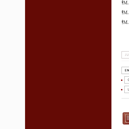
🕴️M
🕴️M
🕴️M
JU
EN