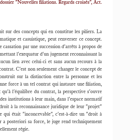
 dossier "Nouvelles filiations. Regards croisés", Act.
it sur des concepts qui en constitue les piliers. La
gmatique et casuistique, peut renverser ce concept.
e cassation par une succession d'arrêts à propos de
ettant l'exequatur d'un jugement reconnaissant la
ucun lien avec celui-ci et sans aucun recours à la
ar contrat. C'est non seulement changer le concept de
nstruit sur la distinction entre la personne et les
ne force à un tel contrat qui instaure une filiation,
 qu'à l'équilibre du contrat, la perspective s'ouvre
es institutions à leur main, dans l'espace normatif
droit à la reconnaissance juridique de leur "projet"
e qui était "inconcevable", c'est-à-dire un "droit à
ter a posteriori sa force, le juge rend techniquement
uellement régie.