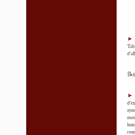
►
Tab
d'af
📝
►
d'e
sys
mon
hum
com