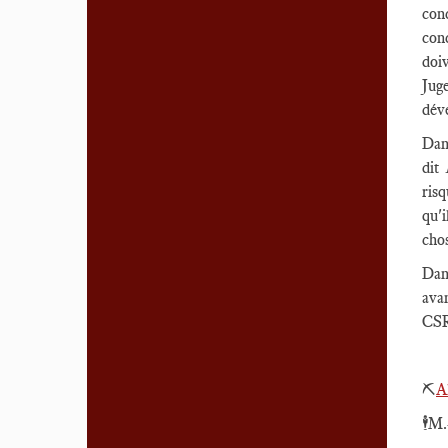
conc
con
doiv
Jug
dév
Dans
dit
risq
qu'
chos
Dans
ava
CSRD
⛏️
A
🕴️M