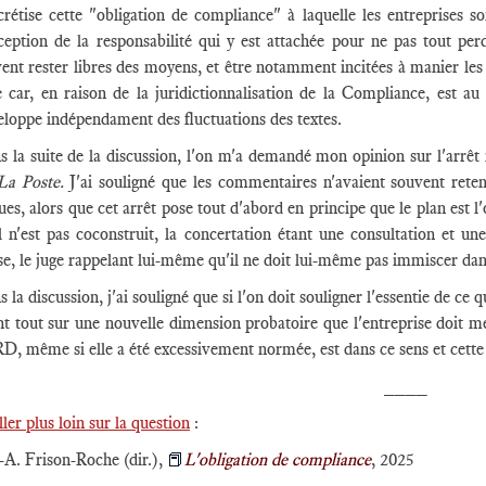
rétise cette "obligation de compliance" à laquelle les entreprises so
ception de la responsabilité qui y est attachée pour ne pas tout per
ent rester libres des moyens, et être notamment incitées à manier les
e car, en raison de la juridictionnalisation de la Compliance, est a
eloppe indépendament des fluctuations des textes.
 la suite de la discussion, l'on m'a demandé mon opinion sur l'arrêt 
La Poste.
J'ai souligné que les commentaires n'avaient souvent rete
ues, alors que cet arrêt pose tout d'abord en principe que le plan est l
il n'est pas coconstruit, la concertation étant une consultation et u
e, le juge rappelant lui-même qu'il ne doit lui-même pas immiscer dan
 la discussion, j'ai souligné que si l'on doit souligner l'essentie de ce q
nt tout sur une nouvelle dimension probatoire que l'entreprise doit m
, même si elle a été excessivement normée, est dans ce sens et cette 
____
ller plus loin sur la question
:
.-A. Frison-Roche (dir.),
📕
L'obligation de compliance
, 2025