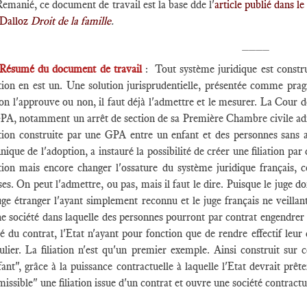
Remanié, ce document de travail est la base dde l'
article publié dans le
 Dalloz
Droit de la famille
.
____
Résumé du document de travail
: Tout système juridique est constru
iation en est un. Une solution jurisprudentielle, présentée comme pra
n l'approuve ou non, il faut déjà l'admettre et le mesurer. La Cour d
GPA, notamment un arrêt de section de sa Première Chambre civile adm
iation construite par une GPA entre un enfant et des personnes sans a
nique de l'adoption, a instauré la possibilité de créer une filiation p
ation mais encore changer l'ossature du système juridique français, co
es. On peut l'admettre, ou pas, mais il faut le dire. Puisque le juge don
uge étranger l'ayant simplement reconnu et le juge français ne veillant
e société dans laquelle des personnes pourront par contrat engendrer d
é du contrat, l'Etat n'ayant pour fonction que de rendre effectif leur 
ulier. La filiation n'est qu'un premier exemple. Ainsi construit sur c
fant", grâce à la puissance contractuelle à laquelle l'Etat devrait prê
issible" une filiation issue d'un contrat et ouvre une société contract
_____