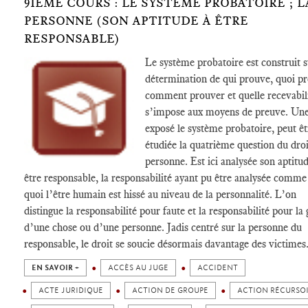
9IÈME COURS : LE SYSTÈME PROBATOIRE ; L
PERSONNE (SON APTITUDE À ÊTRE
RESPONSABLE)
Le système probatoire est construit s
détermination de qui prouve, quoi pr
comment prouver et quelle recevabil
s’impose aux moyens de preuve. Une
exposé le système probatoire, peut êt
étudiée la quatrième question du droit
personne. Est ici analysée son aptitu
être responsable, la responsabilité ayant pu être analysée comme
quoi l’être humain est hissé au niveau de la personnalité. L’on
distingue la responsabilité pour faute et la responsabilité pour la
d’une chose ou d’une personne. Jadis centré sur la personne du
responsable, le droit se soucie désormais davantage des victimes
EN SAVOIR +
ACCÈS AU JUGE
ACCIDENT
ACTE JURIDIQUE
ACTION DE GROUPE
ACTION RÉCURSO