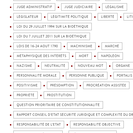
JUGE ADMINISTRATIF
JUGE JUDICIAIRE
LÉGALISME
LÉGISLATEUR
LÉGITIMITÉ POLITIQUE
LIBERTÉ
LIT
LOI DU 29 JUILLET 1994 SUR LA BIOÉTHIQUE
LOI DU 7 JUILLET 2011 SUR LA BIOÉTHIQUE
LOIS DE 16-24 AOUT 1790
MACHINISME
MARCHÉ
MÉTAPHYSIQUE DES INTÉRÊTS
MORT
NAPOLÉON
NAZISME
NEUTRALITÉ
NOUVEAU MOT
ORGANE
PERSONNALITÉ MORALE
PERSONNE PUBLIQUE
PORTALIS
POSITIVISME
PRÉSOMPTION
PROCRÉATION ASSISTÉE
PROPRIÉTÉ
PROSTITUTION
QUESTION PRIORITAIRE DE CONSTITUTIONNALITÉ
RAPPORT CONSEIL D’ETAT SÉCURITÉ JURIDIQUE ET COMPLEXITÉ DU D
RESPONSABILITÉ DE L’ETAT
RESPONSABILITÉ OBJECTIVE