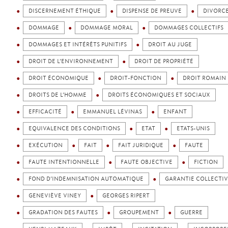
DISCERNEMENT ÉTHIQUE
DISPENSE DE PREUVE
DIVORC
DOMMAGE
DOMMAGE MORAL
DOMMAGES COLLECTIFS
DOMMAGES ET INTÉRÊTS PUNITIFS
DROIT AU JUGE
DROIT DE L’ENVIRONNEMENT
DROIT DE PROPRIÉTÉ
DROIT ÉCONOMIQUE
DROIT-FONCTION
DROIT ROMAIN
DROITS DE L’HOMME
DROITS ÉCONOMIQUES ET SOCIAUX
EFFICACITÉ
EMMANUEL LÉVINAS
ENFANT
EQUIVALENCE DES CONDITIONS
ETAT
ETATS-UNIS
EXÉCUTION
FAIT
FAIT JURIDIQUE
FAUTE
FAUTE INTENTIONNELLE
FAUTE OBJECTIVE
FICTION
FOND D’INDEMNISATION AUTOMATIQUE
GARANTIE COLLECTI
GENEVIÈVE VINEY
GEORGES RIPERT
GRADATION DES FAUTES
GROUPEMENT
GUERRE