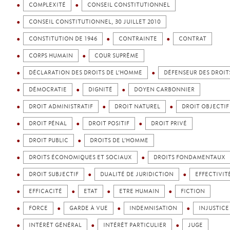
COMPLEXITÉ
CONSEIL CONSTITUTIONNEL
CONSEIL CONSTITUTIONNEL, 30 JUILLET 2010
CONSTITUTION DE 1946
CONTRAINTE
CONTRAT
CORPS HUMAIN
COUR SUPRÊME
DÉCLARATION DES DROITS DE L’HOMME
DÉFENSEUR DES DROIT
DÉMOCRATIE
DIGNITÉ
DOYEN CARBONNIER
DROIT ADMINISTRATIF
DROIT NATUREL
DROIT OBJECTIF
DROIT PÉNAL
DROIT POSITIF
DROIT PRIVÉ
DROIT PUBLIC
DROITS DE L’HOMME
DROITS ÉCONOMIQUES ET SOCIAUX
DROITS FONDAMENTAUX
DROIT SUBJECTIF
DUALITÉ DE JURIDICTION
EFFECTIVIT
EFFICACITÉ
ETAT
ETRE HUMAIN
FICTION
FORCE
GARDE À VUE
INDEMNISATION
INJUSTICE
INTÉRÊT GÉNÉRAL
INTÉRÊT PARTICULIER
JUGE