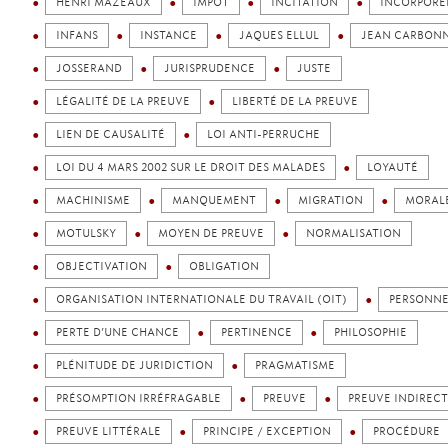
HENRI MAZEAUX
IMPÔT
INCITATION
INCORPORE
INFANS
INSTANCE
JAQUES ELLUL
JEAN CARBONN
JOSSERAND
JURISPRUDENCE
JUSTE
LÉGALITÉ DE LA PREUVE
LIBERTÉ DE LA PREUVE
LIEN DE CAUSALITÉ
LOI ANTI-PERRUCHE
LOI DU 4 MARS 2002 SUR LE DROIT DES MALADES
LOYAUTÉ
MACHINISME
MANQUEMENT
MIGRATION
MORAL
MOTULSKY
MOYEN DE PREUVE
NORMALISATION
OBJECTIVATION
OBLIGATION
ORGANISATION INTERNATIONALE DU TRAVAIL (OIT)
PERSONN
PERTE D’UNE CHANCE
PERTINENCE
PHILOSOPHIE
PLÉNITUDE DE JURIDICTION
PRAGMATISME
PRÉSOMPTION IRRÉFRAGABLE
PREUVE
PREUVE INDIREC
PREUVE LITTÉRALE
PRINCIPE / EXCEPTION
PROCÉDURE