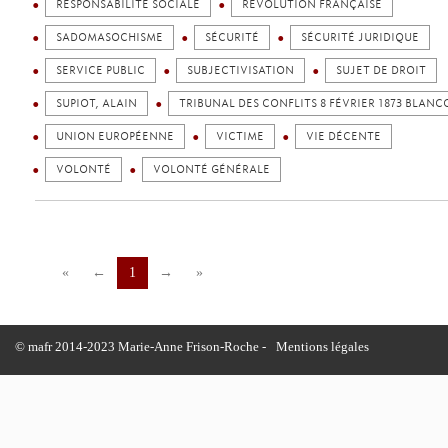
RESPONSABILITÉ SOCIALE
RÉVOLUTION FRANÇAISE
SADOMASOCHISME
SÉCURITÉ
SÉCURITÉ JURIDIQUE
SERVICE PUBLIC
SUBJECTIVISATION
SUJET DE DROIT
SUPIOT, ALAIN
TRIBUNAL DES CONFLITS 8 FÉVRIER 1873 BLANC
UNION EUROPÉENNE
VICTIME
VIE DÉCENTE
VOLONTÉ
VOLONTÉ GÉNÉRALE
«
←
1
→
»
© mafr 2014-2023 Marie-Anne Frison-Roche -
Mentions légales