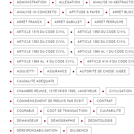
ADMINISTRATION
ALLÉGATION
ANALYSE IN ABSTRACTO
ANALYSE IN CONCRETO
APTITUDE À PAYER
ARRÊT BLIEC
ARRÊT FRANCK
ARRÊT GABILLET
ARRÊT PERRUCHE
ARTICLE 1315 DU CODE CIVIL
ARTICLE 1350 DU CODE CIVIL
ARTICLE 1352 DU CODE CIVIL
ARTICLE 1382 DU CODE CIVIL
ARTICLE 1383 DU CODE CIVIL
ARTICLE 1384 AL.1 DU CODE CIVIL
ARTICLE 1384 AL. 4 DU CODE CIVIL
ARTICLE 414-3 DU CODE CIV
ASSUJETTI
ASSURANCE
AUTORITÉ DE CHOSE JUGÉE
CAUSALITÉ ADÉQUATE
CHAMBRE RÉUNIE, 13 FÉVRIER 1930, JAND’HEUR
CIVILISATION
COMMENCEMENT DE PREUVE PAR ÉCRIT
CONTRAT
COUPABLE
COÛT DE TRANSACTION
CULPABILITÉ
DEMANDEUR
DÉMOGRAPHIE
DÉONTOLOGIE
DÉRESPONSABILISATION
DILIGENCE