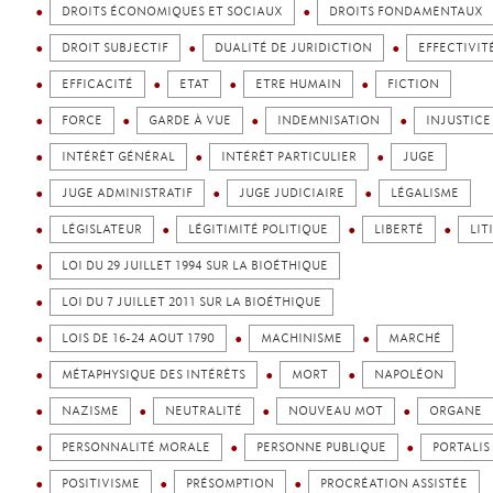
DROITS ÉCONOMIQUES ET SOCIAUX
DROITS FONDAMENTAUX
DROIT SUBJECTIF
DUALITÉ DE JURIDICTION
EFFECTIVIT
EFFICACITÉ
ETAT
ETRE HUMAIN
FICTION
FORCE
GARDE À VUE
INDEMNISATION
INJUSTICE
INTÉRÊT GÉNÉRAL
INTÉRÊT PARTICULIER
JUGE
JUGE ADMINISTRATIF
JUGE JUDICIAIRE
LÉGALISME
LÉGISLATEUR
LÉGITIMITÉ POLITIQUE
LIBERTÉ
LIT
LOI DU 29 JUILLET 1994 SUR LA BIOÉTHIQUE
LOI DU 7 JUILLET 2011 SUR LA BIOÉTHIQUE
LOIS DE 16-24 AOUT 1790
MACHINISME
MARCHÉ
MÉTAPHYSIQUE DES INTÉRÊTS
MORT
NAPOLÉON
NAZISME
NEUTRALITÉ
NOUVEAU MOT
ORGANE
PERSONNALITÉ MORALE
PERSONNE PUBLIQUE
PORTALIS
POSITIVISME
PRÉSOMPTION
PROCRÉATION ASSISTÉE