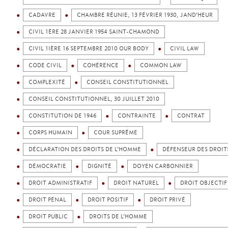
CADAVRE
CHAMBRE RÉUNIE, 13 FÉVRIER 1930, JAND’HEUR
CIVIL 1ÈRE 28 JANVIER 1954 SAINT-CHAMOND
CIVIL 1IÈRE 16 SEPTEMBRE 2010 OUR BODY
CIVIL LAW
CODE CIVIL
COHÉRENCE
COMMON LAW
COMPLEXITÉ
CONSEIL CONSTITUTIONNEL
CONSEIL CONSTITUTIONNEL, 30 JUILLET 2010
CONSTITUTION DE 1946
CONTRAINTE
CONTRAT
CORPS HUMAIN
COUR SUPRÊME
DÉCLARATION DES DROITS DE L’HOMME
DÉFENSEUR DES DROIT
DÉMOCRATIE
DIGNITÉ
DOYEN CARBONNIER
DROIT ADMINISTRATIF
DROIT NATUREL
DROIT OBJECTIF
DROIT PÉNAL
DROIT POSITIF
DROIT PRIVÉ
DROIT PUBLIC
DROITS DE L’HOMME