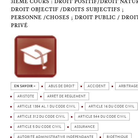
3IÈME COURS : DROIT POSITIF/DROIT NATUR
DROIT OBJECTIF /DROITS SUBJECTIFS ;
PERSONNE /CHOSES ; DROIT PUBLIC / DROI
PRIVÉ
EN SAVOIR +
ABUS DE DROIT
ACCIDENT
ARBITRAGE
ARISTOTE
ARRÊT DE RÈGLEMENT
ARTICLE 1384 AL.1 DU CODE CIVIL
ARTICLE 16 DU CODE CIVIL
ARTICLE 312 DU CODE CIVIL
ARTICLE 544 DU CODE CIVIL
ARTICLE 5 DU CODE CIVIL
ASSURANCE
AUTORITÉ ADMINISTRATIVE INDÉPENDANTE
BIOÉTHIQUE