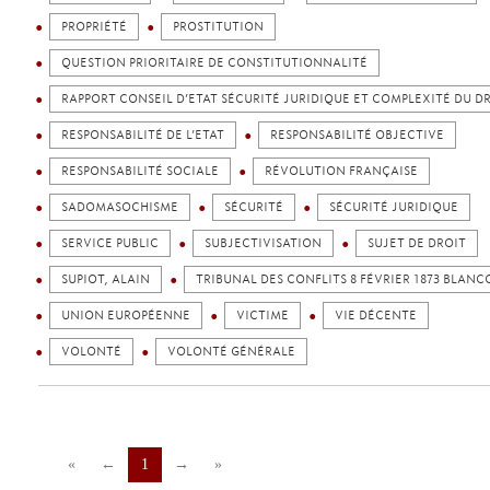
PROPRIÉTÉ
PROSTITUTION
QUESTION PRIORITAIRE DE CONSTITUTIONNALITÉ
RAPPORT CONSEIL D’ETAT SÉCURITÉ JURIDIQUE ET COMPLEXITÉ DU D
RESPONSABILITÉ DE L’ETAT
RESPONSABILITÉ OBJECTIVE
RESPONSABILITÉ SOCIALE
RÉVOLUTION FRANÇAISE
SADOMASOCHISME
SÉCURITÉ
SÉCURITÉ JURIDIQUE
SERVICE PUBLIC
SUBJECTIVISATION
SUJET DE DROIT
SUPIOT, ALAIN
TRIBUNAL DES CONFLITS 8 FÉVRIER 1873 BLANC
UNION EUROPÉENNE
VICTIME
VIE DÉCENTE
VOLONTÉ
VOLONTÉ GÉNÉRALE
«
←
1
→
»