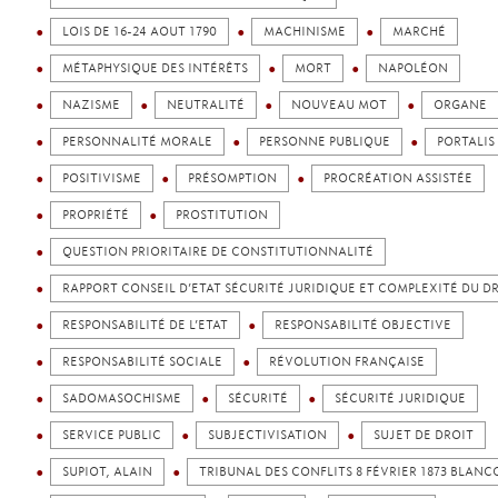
LOIS DE 16-24 AOUT 1790
MACHINISME
MARCHÉ
MÉTAPHYSIQUE DES INTÉRÊTS
MORT
NAPOLÉON
NAZISME
NEUTRALITÉ
NOUVEAU MOT
ORGANE
PERSONNALITÉ MORALE
PERSONNE PUBLIQUE
PORTALIS
POSITIVISME
PRÉSOMPTION
PROCRÉATION ASSISTÉE
PROPRIÉTÉ
PROSTITUTION
QUESTION PRIORITAIRE DE CONSTITUTIONNALITÉ
RAPPORT CONSEIL D’ETAT SÉCURITÉ JURIDIQUE ET COMPLEXITÉ DU D
RESPONSABILITÉ DE L’ETAT
RESPONSABILITÉ OBJECTIVE
RESPONSABILITÉ SOCIALE
RÉVOLUTION FRANÇAISE
SADOMASOCHISME
SÉCURITÉ
SÉCURITÉ JURIDIQUE
SERVICE PUBLIC
SUBJECTIVISATION
SUJET DE DROIT
SUPIOT, ALAIN
TRIBUNAL DES CONFLITS 8 FÉVRIER 1873 BLANC