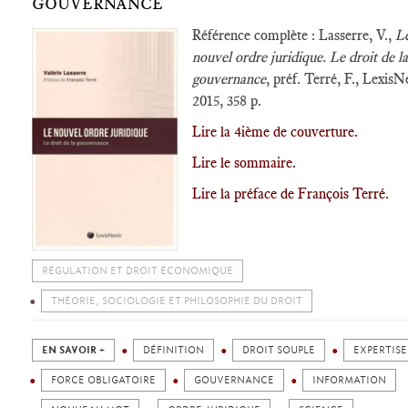
GOUVERNANCE
Référence complète : Lasserre, V.,
L
nouvel ordre juridique. Le droit de la
gouvernance
, préf. Terré, F., LexisN
2015, 358 p.
Lire la 4ième de couverture.
Lire le sommaire.
Lire la préface de François Terré.
RÉGULATION ET DROIT ÉCONOMIQUE
THÉORIE, SOCIOLOGIE ET PHILOSOPHIE DU DROIT
EN SAVOIR +
DÉFINITION
DROIT SOUPLE
EXPERTISE
FORCE OBLIGATOIRE
GOUVERNANCE
INFORMATION