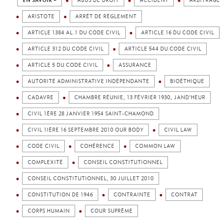
EN SAVOIR +
ABUS DE DROIT
ACCIDENT
ARBITRAGE
ARISTOTE
ARRÊT DE RÈGLEMENT
ARTICLE 1384 AL.1 DU CODE CIVIL
ARTICLE 16 DU CODE CIVIL
ARTICLE 312 DU CODE CIVIL
ARTICLE 544 DU CODE CIVIL
ARTICLE 5 DU CODE CIVIL
ASSURANCE
AUTORITÉ ADMINISTRATIVE INDÉPENDANTE
BIOÉTHIQUE
CADAVRE
CHAMBRE RÉUNIE, 13 FÉVRIER 1930, JAND’HEUR
CIVIL 1ÈRE 28 JANVIER 1954 SAINT-CHAMOND
CIVIL 1IÈRE 16 SEPTEMBRE 2010 OUR BODY
CIVIL LAW
CODE CIVIL
COHÉRENCE
COMMON LAW
COMPLEXITÉ
CONSEIL CONSTITUTIONNEL
CONSEIL CONSTITUTIONNEL, 30 JUILLET 2010
CONSTITUTION DE 1946
CONTRAINTE
CONTRAT
CORPS HUMAIN
COUR SUPRÊME