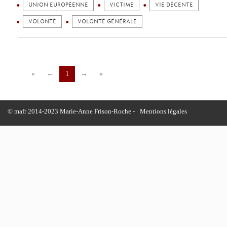
UNION EUROPÉENNE
VICTIME
VIE DÉCENTE
VOLONTÉ
VOLONTÉ GÉNÉRALE
«
←
1
→
»
© mafr 2014-2023 Marie-Anne Frison-Roche -
Mentions légales