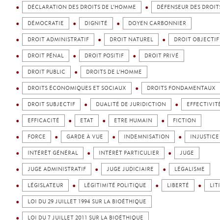
DÉCLARATION DES DROITS DE L’HOMME
DÉFENSEUR DES DROIT
DÉMOCRATIE
DIGNITÉ
DOYEN CARBONNIER
DROIT ADMINISTRATIF
DROIT NATUREL
DROIT OBJECTIF
DROIT PÉNAL
DROIT POSITIF
DROIT PRIVÉ
DROIT PUBLIC
DROITS DE L’HOMME
DROITS ÉCONOMIQUES ET SOCIAUX
DROITS FONDAMENTAUX
DROIT SUBJECTIF
DUALITÉ DE JURIDICTION
EFFECTIVIT
EFFICACITÉ
ETAT
ETRE HUMAIN
FICTION
FORCE
GARDE À VUE
INDEMNISATION
INJUSTICE
INTÉRÊT GÉNÉRAL
INTÉRÊT PARTICULIER
JUGE
JUGE ADMINISTRATIF
JUGE JUDICIAIRE
LÉGALISME
LÉGISLATEUR
LÉGITIMITÉ POLITIQUE
LIBERTÉ
LIT
LOI DU 29 JUILLET 1994 SUR LA BIOÉTHIQUE
LOI DU 7 JUILLET 2011 SUR LA BIOÉTHIQUE