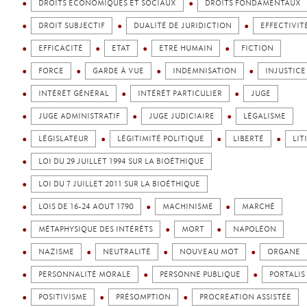
DROITS ÉCONOMIQUES ET SOCIAUX
DROITS FONDAMENTAUX
DROIT SUBJECTIF
DUALITÉ DE JURIDICTION
EFFECTIVIT
EFFICACITÉ
ETAT
ETRE HUMAIN
FICTION
FORCE
GARDE À VUE
INDEMNISATION
INJUSTICE
INTÉRÊT GÉNÉRAL
INTÉRÊT PARTICULIER
JUGE
JUGE ADMINISTRATIF
JUGE JUDICIAIRE
LÉGALISME
LÉGISLATEUR
LÉGITIMITÉ POLITIQUE
LIBERTÉ
LIT
LOI DU 29 JUILLET 1994 SUR LA BIOÉTHIQUE
LOI DU 7 JUILLET 2011 SUR LA BIOÉTHIQUE
LOIS DE 16-24 AOUT 1790
MACHINISME
MARCHÉ
MÉTAPHYSIQUE DES INTÉRÊTS
MORT
NAPOLÉON
NAZISME
NEUTRALITÉ
NOUVEAU MOT
ORGANE
PERSONNALITÉ MORALE
PERSONNE PUBLIQUE
PORTALIS
POSITIVISME
PRÉSOMPTION
PROCRÉATION ASSISTÉE