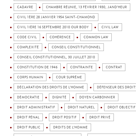
CADAVRE
CHAMBRE RÉUNIE, 13 FÉVRIER 1930, JAND’HEUR
CIVIL 1ÈRE 28 JANVIER 1954 SAINT-CHAMOND
CIVIL 1IÈRE 16 SEPTEMBRE 2010 OUR BODY
CIVIL LAW
CODE CIVIL
COHÉRENCE
COMMON LAW
COMPLEXITÉ
CONSEIL CONSTITUTIONNEL
CONSEIL CONSTITUTIONNEL, 30 JUILLET 2010
CONSTITUTION DE 1946
CONTRAINTE
CONTRAT
CORPS HUMAIN
COUR SUPRÊME
DÉCLARATION DES DROITS DE L’HOMME
DÉFENSEUR DES DROIT
DÉMOCRATIE
DIGNITÉ
DOYEN CARBONNIER
DROIT ADMINISTRATIF
DROIT NATUREL
DROIT OBJECTIF
DROIT PÉNAL
DROIT POSITIF
DROIT PRIVÉ
DROIT PUBLIC
DROITS DE L’HOMME