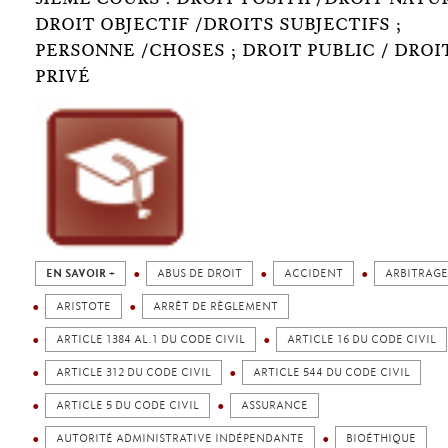
DROIT OBJECTIF /DROITS SUBJECTIFS ;
PERSONNE /CHOSES ; DROIT PUBLIC / DROI
PRIVÉ
EN SAVOIR +
ABUS DE DROIT
ACCIDENT
ARBITRAGE
ARISTOTE
ARRÊT DE RÈGLEMENT
ARTICLE 1384 AL.1 DU CODE CIVIL
ARTICLE 16 DU CODE CIVIL
ARTICLE 312 DU CODE CIVIL
ARTICLE 544 DU CODE CIVIL
ARTICLE 5 DU CODE CIVIL
ASSURANCE
AUTORITÉ ADMINISTRATIVE INDÉPENDANTE
BIOÉTHIQUE