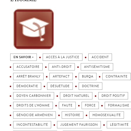
EN SAVOIR +
ACCÈS À LA JUSTICE
ACCIDENT
ACCUSATOIRE
ANTI-DROIT
ANTISÉMITISME
ARRÊT BRANLY
ARTEFACT
BURQA
CONTRAINTE
DÉMOCRATIE
DÉSUÉTUDE
DOCTRINE
DOYEN CARBONNIER
DROIT NATUREL
DROIT POSITIF
DROITS DE L’HOMME
FAUTE
FORCE
FORMALISME
GÉNOCIDE ARMÉNIEN
HISTOIRE
HOMOSEXUALITÉ
INCONTESTABILITÉ
JUGEMENT FAURISSON
LÉGITIMITÉ