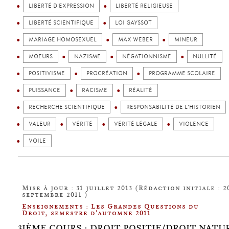
LIBERTÉ D'EXPRESSION
LIBERTÉ RELIGIEUSE
LIBERTÉ SCIENTIFIQUE
LOI GAYSSOT
MARIAGE HOMOSEXUEL
MAX WEBER
MINEUR
MOEURS
NAZISME
NÉGATIONNISME
NULLITÉ
POSITIVISME
PROCRÉATION
PROGRAMME SCOLAIRE
PUISSANCE
RACISME
RÉALITÉ
RECHERCHE SCIENTIFIQUE
RESPONSABILITÉ DE L'HISTORIEN
VALEUR
VÉRITÉ
VÉRITÉ LÉGALE
VIOLENCE
VOILE
Mise à jour : 31 juillet 2013 (Rédaction initiale : 2
septembre 2011 )
Enseignements : Les Grandes Questions du
Droit, semestre d'automne 2011
3IÈME COURS : DROIT POSITIF/DROIT NATUR