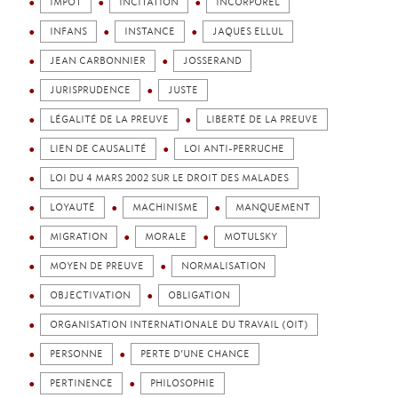
IMPÔT
INCITATION
INCORPOREL
INFANS
INSTANCE
JAQUES ELLUL
JEAN CARBONNIER
JOSSERAND
JURISPRUDENCE
JUSTE
LÉGALITÉ DE LA PREUVE
LIBERTÉ DE LA PREUVE
LIEN DE CAUSALITÉ
LOI ANTI-PERRUCHE
LOI DU 4 MARS 2002 SUR LE DROIT DES MALADES
LOYAUTÉ
MACHINISME
MANQUEMENT
MIGRATION
MORALE
MOTULSKY
MOYEN DE PREUVE
NORMALISATION
OBJECTIVATION
OBLIGATION
ORGANISATION INTERNATIONALE DU TRAVAIL (OIT)
PERSONNE
PERTE D’UNE CHANCE
PERTINENCE
PHILOSOPHIE