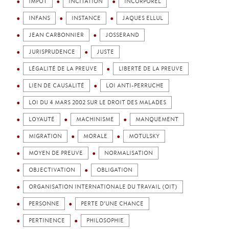
IMPÔT
INCITATION
INCORPOREL
INFANS
INSTANCE
JAQUES ELLUL
JEAN CARBONNIER
JOSSERAND
JURISPRUDENCE
JUSTE
LÉGALITÉ DE LA PREUVE
LIBERTÉ DE LA PREUVE
LIEN DE CAUSALITÉ
LOI ANTI-PERRUCHE
LOI DU 4 MARS 2002 SUR LE DROIT DES MALADES
LOYAUTÉ
MACHINISME
MANQUEMENT
MIGRATION
MORALE
MOTULSKY
MOYEN DE PREUVE
NORMALISATION
OBJECTIVATION
OBLIGATION
ORGANISATION INTERNATIONALE DU TRAVAIL (OIT)
PERSONNE
PERTE D’UNE CHANCE
PERTINENCE
PHILOSOPHIE