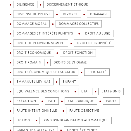
DILIGENCE
DISCERNEMENT ÉTHIQUE
DISPENSE DE PREUVE
DIVORCE
DOMMAGE
DOMMAGE MORAL
DOMMAGES COLLECTIFS
DOMMAGES ET INTÉRÊTS PUNITIFS
DROIT AU JUGE
DROIT DE L’ENVIRONNEMENT
DROIT DE PROPRIÉTÉ
DROIT ÉCONOMIQUE
DROIT-FONCTION
DROIT ROMAIN
DROITS DE L’HOMME
DROITS ÉCONOMIQUES ET SOCIAUX
EFFICACITÉ
EMMANUEL LÉVINAS
ENFANT
EQUIVALENCE DES CONDITIONS
ETAT
ETATS-UNIS
EXÉCUTION
FAIT
FAIT JURIDIQUE
FAUTE
FAUTE INTENTIONNELLE
FAUTE OBJECTIVE
FICTION
FOND D’INDEMNISATION AUTOMATIQUE
GARANTIE COLLECTIVE
GENEVIÈVE VINEY