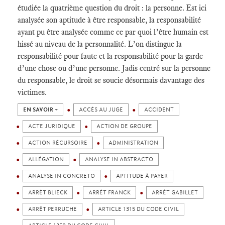
étudiée la quatrième question du droit : la personne. Est ici
analysée son aptitude à être responsable, la responsabilité
ayant pu être analysée comme ce par quoi l’être humain est
hissé au niveau de la personnalité. L’on distingue la
responsabilité pour faute et la responsabilité pour la garde
d’une chose ou d’une personne. Jadis centré sur la personne
du responsable, le droit se soucie désormais davantage des
victimes.
EN SAVOIR +
ACCÈS AU JUGE
ACCIDENT
ACTE JURIDIQUE
ACTION DE GROUPE
ACTION RÉCURSOIRE
ADMINISTRATION
ALLÉGATION
ANALYSE IN ABSTRACTO
ANALYSE IN CONCRETO
APTITUDE À PAYER
ARRÊT BLIECK
ARRÊT FRANCK
ARRÊT GABILLET
ARRÊT PERRUCHE
ARTICLE 1315 DU CODE CIVIL