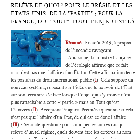
RELÈVE DE QUOI ? POUR LE BRÉSIL ET LES
ÉTATS-UNIS, DE LA "PARTIE" ; POUR LA
FRANCE, DU "TOUT". TOUT L'ENJEU EST LÀ
Résumé
: En août 2019, à propos
de l’incendie ravageant
l’Amazonie, la ministre française
de l’écologie affirme que ce fait
« « n’est pas que l’affaire d’un État ». Cette affirmation dénie
les postulats du droit international public (
I
). Cela suppose un
nouveau système, reposant sur l’idée que le pouvoir de l’État
sur son territoire s’efface lorsque l’objet qui s’y trouve n’est
plus rattachable à cette « partie » mais au Tout qu’est
l’Univers (
II
). Acceptons l’augure. Première question : si cela
n'est pas que l'affaire d'un État, de qui est-ce donc l'affaire
(
III
) ? Seconde question : pour anticiper les autres cas qui
relève d’un tel régime, quels doivent être les critères au nom