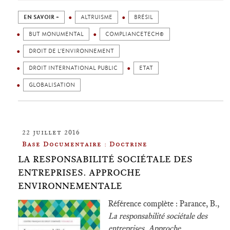
EN SAVOIR +
ALTRUISME
BRÉSIL
BUT MONUMENTAL
COMPLIANCETECH©
DROIT DE L’ENVIRONNEMENT
DROIT INTERNATIONAL PUBLIC
ETAT
GLOBALISATION
22 juillet 2016
Base Documentaire : Doctrine
LA RESPONSABILITÉ SOCIÉTALE DES
ENTREPRISES. APPROCHE
ENVIRONNEMENTALE
Référence complète : Parance, B.,
La responsabilité sociétale des
entreprises. Approche