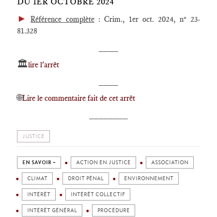
DU 1ER OCTOBRE 2024
►
Référence complète
: Crim., 1er oct. 2024, n° 23-
81.328
____
🏛️
lire l'arrêt
____
🌐
Lire le commentaire fait de cet arrêt
________
JUSTICE
EN SAVOIR +
ACTION EN JUSTICE
ASSOCIATION
CLIMAT
DROIT PÉNAL
ENVIRONNEMENT
INTÉRÊT
INTÉRÊT COLLECTIF
INTÉRÊT GÉNÉRAL
PROCÉDURE