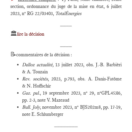
section, ordonnance du juge de la mise en état, 6 juillet
2023, n° RG 22/03403,
TotalÉnergies
____
🏛️
lire la décision
____
📝
commentaires de la décision :
Dalloz actualité,
13 juillet 2023, obs. J.-B. Barbièri
& A. Touzain
Rev. sociétés
, 2023, p.793, obs. A. Danis-Fatôme
& N. Hoffschir
Gaz. pal.
, 19 septembre 2023, n° 29, n°GPL453l6,
pp. 2-3, note V. Mazeaud
Bull. Joly
, novembre 2023, n° BJS202m8, pp. 17-19,
note E. Schlumberger
________