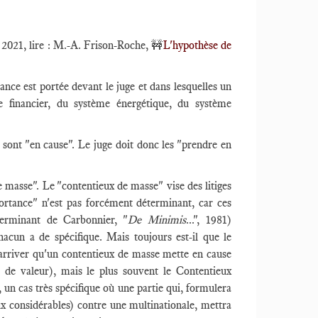
2021, lire : M.-A. Frison-Roche,
🚧
L'hypothèse de
nce est portée devant le juge et dans lesquelles un
e financier, du système énergétique, du système
 sont "en cause". Le juge doit donc les "prendre en
 masse". Le "contentieux de masse" vise des litiges
portance" n'est pas forcément déterminant, car ces
éterminant de Carbonnier, "
De Minimis
...", 1981)
hacun a de spécifique. Mais toujours est-il que le
 arriver qu'un contentieux de masse mette en cause
 de valeur), mais le plus souvent le Contentieux
 un cas très spécifique où une partie qui, formulera
ux considérables) contre une multinationale, mettra