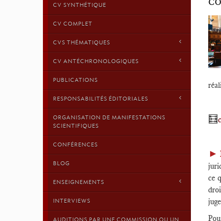
CO
CV SYNTHÉTIQUE
CV COMPLET
CVS THÉMATIQUES
CV ANTÉCHRONOLOGIQUES
PUBLICATIONS
réal
RESPONSABILITÉS ÉDITORIALES
🧮
ORGANISATION DE MANIFESTATIONS
SCIENTIFIQUES
CONFÉRENCES
►
BLOG
juri
ce q
ENSEIGNEMENTS
droi
juge
INTERVIEWS
Pou
AUDITIONS PAR UNE COMMISSION OU UN