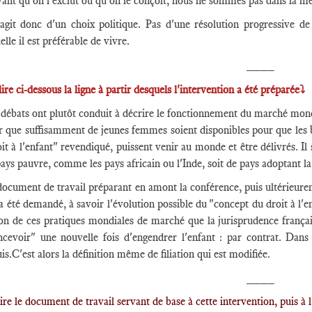
vant qu'on l'exclut ou qu'on le conçoit, nous ne sommes pas dans la m
s'agit donc d'un choix politique. Pas d'une résolution progressive de
elle il est préférable de vivre.
____
lire ci-dessous la ligne à partir desquels l'intervention a été préparée⤵
 débats ont plutôt conduit à décrire le fonctionnement du marché mond
 que suffisamment de jeunes femmes soient disponibles pour que les bé
it à l'enfant" revendiqué, puissent venir au monde et être délivrés. Il
ays pauvre, comme les pays africain ou l'Inde, soit de pays adoptant l
ocument de travail préparant en amont la conférence, puis ultérieureme
a été demandé, à savoir l'évolution possible du "concept du droit à l'e
son de ces pratiques mondiales de marché que la jurisprudence françai
ncevoir" une nouvelle fois d'engendrer l'enfant : par contrat. Dans 
is.C'est alors la définition même de filiation qui est modifiée.
____
ire le document de travail servant de base à cette intervention, puis à l