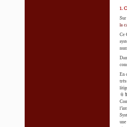
1. 
Sur
la c
Ce 
sys
num
Dans
con
En c
trè
lit
📎
!
Con
l'i
Syst
une