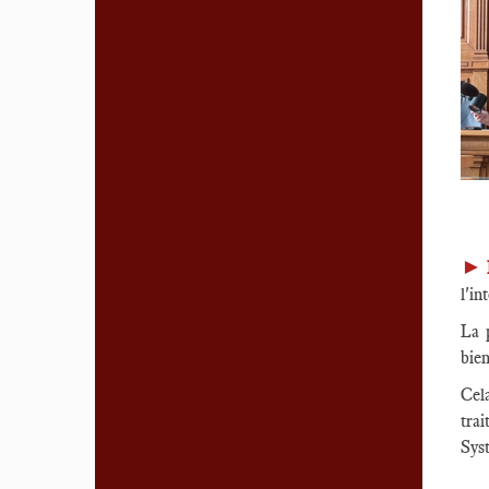
►
l'in
La p
bien
Cel
trai
Sys