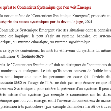
Ce qu'est le Contentieux Systémique que l'on voit Émerger
 la notion même de "Contentieux Systémique Émergent", proposée en 
atégorie des causes systémiques portés devant le juge
, 2021.
Contentieux Systémique Émergent vise des situations dont la connaissa
tème est impliqué. Il peut s'agir du système bancaire, du systèm
érique, du système climatique, du système algorithmique.
 ce type de contentieux, les intérêts et l'avenir du système lui-même
sidération"📎
!footnote-3679
.
ela, le "Contentieux Systémique" doit se distinguer du "contentieux de
s nombreux et analogues. Le fait qu'ils soient souvent de "faible im
iges sont importants pour les personnes en cause (cf. l'article d
footnote-3680
et l'usage de l'I.A. ne doit pas trop écraser ce que c
tentieux Systémique a pour critère la présence d'un système. Il peut
ntérêt même d'un système (par exemple le contentieux sur les dates
émique que l'on voit émerger est, à l'inverse du contentieux de masse,
 prétention très particulière (par exemple demandera l'arrêt de trava