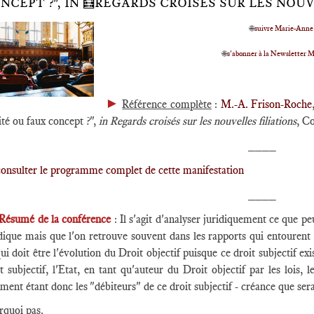
NCEPT ?", IN 🧮REGARDS CROISÉS SUR LES NOU
🌐
suivre Marie-Anne
🌐
s'abonner à la Newslette
►
Référence complète
:
M.-A. Frison-Roche
ité ou faux concept ?",
in Regards croisés sur les nouvelles filiations
, C
____
consulter le programme complet de cette manifestation
____
Résumé de la conférence
: Il s'agit d'analyser juridiquement ce que peu
dique mais que l'on retrouve souvent dans les rapports qui entourent l
ui doit être l'évolution du Droit objectif puisque ce droit subjectif exi
t subjectif, l'Etat, en tant qu'auteur du Droit objectif par les lois, 
ment étant donc les "débiteurs" de ce droit subjectif - créance que serai
rquoi pas.