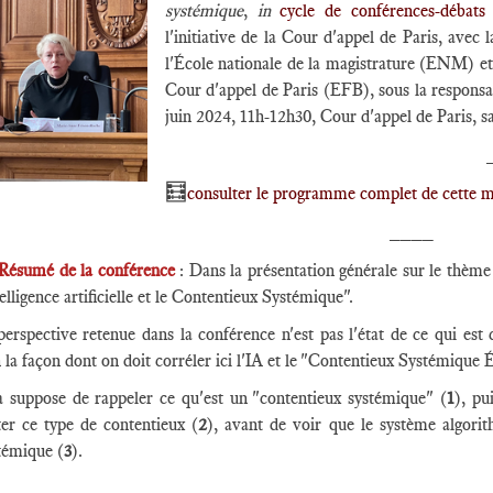
systémique
,
in
cycle de conférences-débat
l'initiative de la Cour d'appel de Paris, avec 
l'École nationale de la magistrature (ENM) et
Cour d'appel de Paris (EFB), sous la responsa
juin 2024, 11h-12h30, Cour d'appel de Paris, sa
🧮
consulter le programme complet de cette m
____
Résumé de la conférence
: Dans la présentation générale sur le thème
telligence artificielle et le Contentieux Systémique".
erspective retenue dans la conférence n'est pas l'état de ce qui est c
 la façon dont on doit corréler ici l'IA et le "Contentieux Systémiqu
a suppose de rappeler ce qu'est un "contentieux systémique" (
1
), pu
ter ce type de contentieux (
2
), avant de voir que le système algori
témique (
3
).