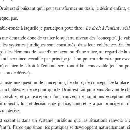
roit est si puissant qu'il peut transformer un désir, le désir d'enfant, en
rquoi pas.
able-ronde à laquelle je participe a pour titre :
Le droit à l'enfant : réa
 me demande donc de traiter le sujet au niveau des "concepts". Je vai
t les systèmes juridiques sont constitués, dans leur cohérence. En f
oit les éléments de base d'une façon ou d'une autre, au regard de la s
fant" sera inconcevable par principe (et l'on pourra admettre par exce
n) et bien le "droit à l'enfant" sera tout à fait concevable (et l'on 
bus ou de dérive).
t juste une question de conception, de choix, de concept. De la place 
s ou faibles, et de ce pour quoi le Droit est fait pour eux. Suivant le cho
oncevable, et par exception l'on trouvera des solutions exceptionnell
t objectif, lois et décisions de justice, concrétisera par principe un dr
 ou dérive.
est essentiel dans un système juridique que les situations renvoie à 
fant"). Parce que sinon, les pratiques se développent naturellement, s