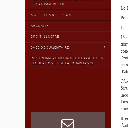
ORGANISME PUBLIC
Le D
MATIÈRES À RÉFLEXIONS
Pou
ABCDAIRE
La t
DROIT ILLUSTRÉ
L'on
don
BASE DOCUMENTAIRE
conç
l'en
DICTIONNAIRE BILINGUE DU DROIT DE LA
RÉGULATION ET DE LA COMPLIANCE
sino
d'a
C'es
fort
inc
Droi
abus
Il 
l'en