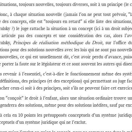
situations, toujours nouvelles, toujours diverses, soit à un principe (le 
onc, à chaque situation nouvelle (jamais l'on ne peut tout prévoir, "la l
 des concepts, elle est "toujours en retard" si elle liste des situatio
lsky ?) le juge rattache la situation à un concept (ici à un droit subje
n articule pas des concepts et une considération des cas, alors l'a
ulsky,
Principes de réalisation méthodique du Droit
, sur l'office 
tions pour des solutions nouvelles avec les lois qui ne sont pas nouvelle
nouvelles, ce qui est usuellement dit, c'est avoir perdu d'avance, puisqu
e porter la faute sur le législateur et ce sont souvent les autres qui disen
s revenir à l'essentiel, c'est-à-dire le fonctionnement même des syst
définitions, des principes (et des exceptions) qui permettant au juge f
acher ceux-ci soit à des principes, soit s'ils ne peuvent faire cet exerci
'on "conçoit" le droit à l'enfant, alors une situation ordinaire trouve u
ngendrera des solutions, même pour des solutions inédites, sauf par exc
à cela en 10 points les présupposés conceptuels d'un système juridique
eptuels d'un système juridique qui ne l'exclut.