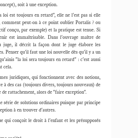
concept), soit à une exception.
oi est toujours en retard", elle ne l'est pas si elle
ns, comment peut-on à ce point oublier Portalis ? ou
ctif conçu, par exemple) et la pratique est tenue. Si
venir est immaîtrisable. Dans l'ouvrage maître de
du juge, il décrit la façon dont le juge élabore les
s. Penser qu'il faut une loi nouvelle dès qu'il y a un
'ainis "la loi sera toujours en retard" : c'est aussi
t cela.
èmes juridiques, qui fonctionnent avec des notions,
ace à des cas (toujours divers, toujours nouveaux) de
ce de rattachement, alors de "faire exception".
ne série de solutions ordinaires puisque par principe
eption à en trouver d'autres.
 qui conçoit le droit à l'enfant et les présupposés