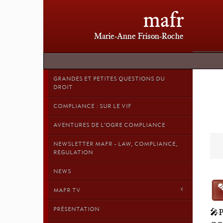
mafr
Marie-Anne Frison-Roche
GRANDES ET PETITES QUESTIONS DU
DROIT
COMPLIANCE : SUR LE VIF
AVENTURES DE L'OGRE COMPLIANCE
NEWSLETTER MAFR - LAW, COMPLIANCE,
REGULATION
NEWS
MAFR TV
PRÉSENTATION
🎤