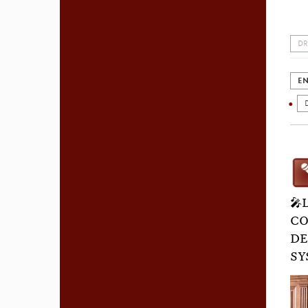
DR
EN
🎤
CO
DE
SY