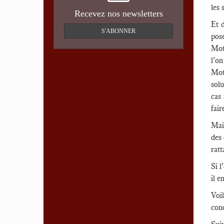
les 
Recevez nos newsletters
Et d
S'ABONNER
pose
Motu
l'o
Mot
solu
cas 
fair
Mai
des 
ratt
Si l
il e
Voil
conc