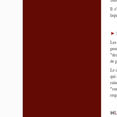
Sui
Il 
laqu
►
Les
pour
"dro
de p
Le d
qui 
rai
"co
requ
🚧
L