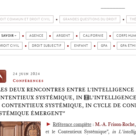
________
OIT COMMUN ET DROIT CIVIL
GRANDES QUESTIONS DU DROIT
THÉ
 SAVOIR +
AGENCE
ARGENT
CALIFORNIE
CORPS HUM
DROIT CIVIL
DROIT SUBJECTIF
ENFANT
GPA
GPA ÉTH
24 juin 2024
Conférences
LES DEUX RENCONTRES ENTRE L'INTELLIGENCE 
NTENTIEUX SYSTÉMIQUE, IN 🧮L’INTELLIGENC
 CONTENTIEUX SYSTÉMIQUE, IN CYCLE DE CO
STÉMIQUE ÉMERGENT"
►
Référence complète
:
M.-A. Frison-Roche
et le Contentieux Systémique",
in
L’intell