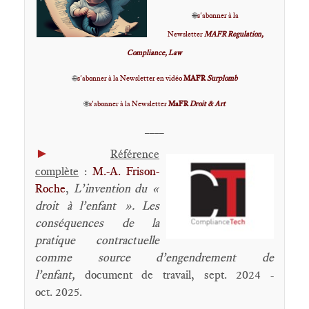
🌐
s'abonner à la
Newsletter
MAFR Regulation,
Compliance, Law
🌐
s'abonner à la Newsletter en vidéo
MAFR
Surplomb
🌐
s'abonner à la Newsletter
MaFR
Droit & Art
____
►
Référence
complète
:
M.-A. Frison-
Roche
,
L’invention du «
droit à l’enfant ». Les
conséquences de la
pratique contractuelle
comme source d’engendrement de
l’enfant
,
document de travail, sept. 2024 -
oct. 2025.