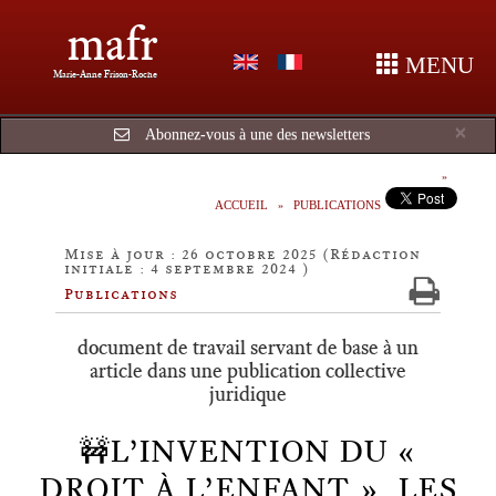
mafr
MENU
Marie-Anne Frison-Roche
Cl
×
Abonnez-vous à une des newsletters
ACCUEIL
PUBLICATIONS
Mise à jour : 26 octobre 2025 (Rédaction
initiale : 4 septembre 2024 )
Publications
document de travail servant de base à un
article dans une publication collective
juridique
🚧L’INVENTION DU «
DROIT À L’ENFANT ». LES