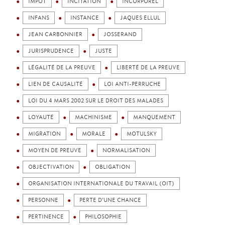
IMPÔT
INCITATION
INCORPOREL
INFANS
INSTANCE
JAQUES ELLUL
JEAN CARBONNIER
JOSSERAND
JURISPRUDENCE
JUSTE
LÉGALITÉ DE LA PREUVE
LIBERTÉ DE LA PREUVE
LIEN DE CAUSALITÉ
LOI ANTI-PERRUCHE
LOI DU 4 MARS 2002 SUR LE DROIT DES MALADES
LOYAUTÉ
MACHINISME
MANQUEMENT
MIGRATION
MORALE
MOTULSKY
MOYEN DE PREUVE
NORMALISATION
OBJECTIVATION
OBLIGATION
ORGANISATION INTERNATIONALE DU TRAVAIL (OIT)
PERSONNE
PERTE D’UNE CHANCE
PERTINENCE
PHILOSOPHIE