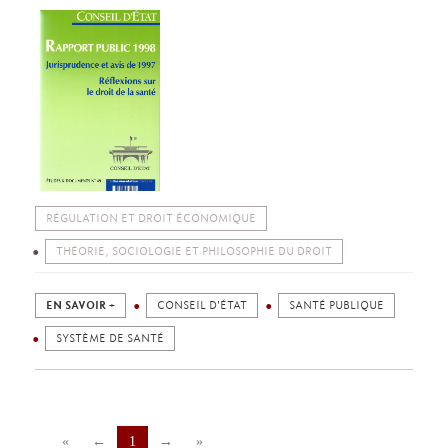
RÉGULATION ET DROIT ÉCONOMIQUE
THÉORIE, SOCIOLOGIE ET PHILOSOPHIE DU DROIT
EN SAVOIR +
CONSEIL D'ÉTAT
SANTÉ PUBLIQUE
SYSTÈME DE SANTÉ
«
←
1
→
»