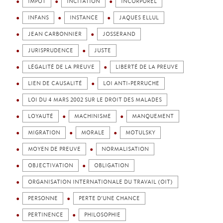
IMPÔT
INCITATION
INCORPOREL
INFANS
INSTANCE
JAQUES ELLUL
JEAN CARBONNIER
JOSSERAND
JURISPRUDENCE
JUSTE
LÉGALITÉ DE LA PREUVE
LIBERTÉ DE LA PREUVE
LIEN DE CAUSALITÉ
LOI ANTI-PERRUCHE
LOI DU 4 MARS 2002 SUR LE DROIT DES MALADES
LOYAUTÉ
MACHINISME
MANQUEMENT
MIGRATION
MORALE
MOTULSKY
MOYEN DE PREUVE
NORMALISATION
OBJECTIVATION
OBLIGATION
ORGANISATION INTERNATIONALE DU TRAVAIL (OIT)
PERSONNE
PERTE D’UNE CHANCE
PERTINENCE
PHILOSOPHIE