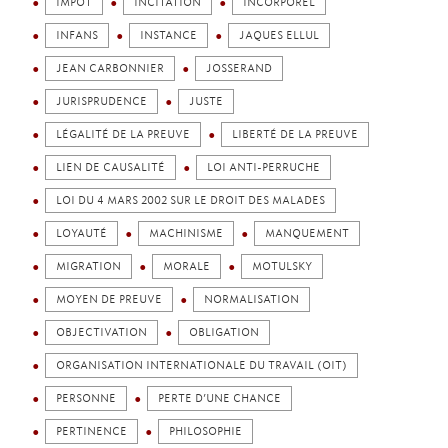
IMPÔT
INCITATION
INCORPOREL
INFANS
INSTANCE
JAQUES ELLUL
JEAN CARBONNIER
JOSSERAND
JURISPRUDENCE
JUSTE
LÉGALITÉ DE LA PREUVE
LIBERTÉ DE LA PREUVE
LIEN DE CAUSALITÉ
LOI ANTI-PERRUCHE
LOI DU 4 MARS 2002 SUR LE DROIT DES MALADES
LOYAUTÉ
MACHINISME
MANQUEMENT
MIGRATION
MORALE
MOTULSKY
MOYEN DE PREUVE
NORMALISATION
OBJECTIVATION
OBLIGATION
ORGANISATION INTERNATIONALE DU TRAVAIL (OIT)
PERSONNE
PERTE D’UNE CHANCE
PERTINENCE
PHILOSOPHIE