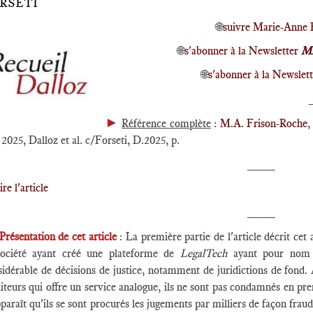
RSETI
🌐
suivre Marie-Anne 
🌐
s'abonner à la Newsletter
MA
🌐
s'abonner à la Newslett
►
Référence complète
:
M.A. Frison-Roche
,
2025, Dalloz et al. c/Forseti, D.2025, p.
____
ire l'article
____
Présentation de cet article
: La première partie de l'article décrit cet
société ayant créé une plateforme de
LegalTech
ayant pour nom 
sidérable de décisions de justice, notamment de juridictions de fond
iteurs qui offre un service analogue, ils ne sont pas condamnés en pre
pparaît qu'ils se sont procurés les jugements par milliers de façon frau