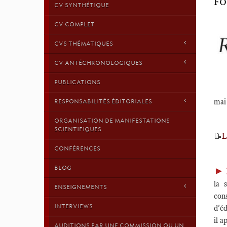
FO
CV SYNTHÉTIQUE
CV COMPLET
CVS THÉMATIQUES
CV ANTÉCHRONOLOGIQUES
PUBLICATIONS
mai 
RESPONSABILITÉS ÉDITORIALES
ORGANISATION DE MANIFESTATIONS
SCIENTIFIQUES
📝
L
CONFÉRENCES
BLOG
►
la 
ENSEIGNEMENTS
con
INTERVIEWS
d'éd
il a
AUDITIONS PAR UNE COMMISSION OU UN