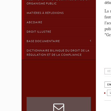
dél
ORGANISME PUBLIC
La s
MATIÈRES À RÉFLEXIONS
faut
ABCDAIRE
l'a
publ
DROIT ILLUSTRÉ
"Gra
BASE DOCUMENTAIRE
DICTIONNAIRE BILINGUE DU DROIT DE LA
RÉGULATION ET DE LA COMPLIANCE
RÉ
EN