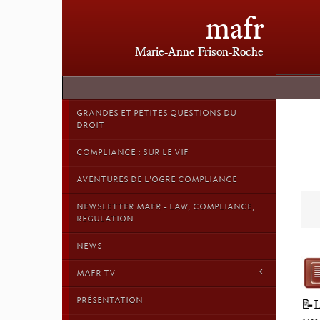
mafr
Marie-Anne Frison-Roche
GRANDES ET PETITES QUESTIONS DU
DROIT
COMPLIANCE : SUR LE VIF
AVENTURES DE L'OGRE COMPLIANCE
NEWSLETTER MAFR - LAW, COMPLIANCE,
REGULATION
NEWS
MAFR TV
PRÉSENTATION
📝