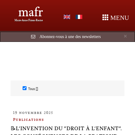
mafr
MENU
Marie-Anne Frison-Roche
Cl
×
Abonnez-vous à une des newsletters
Tous []
19 novembre 2025
Publications
📝L'INVENTION DU "DROIT À L'ENFANT".