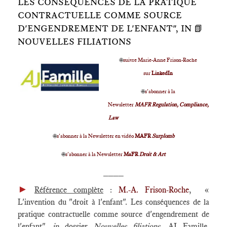
LES CONSÉQUENCES DE LA PRATIQUE
CONTRACTUELLE COMME SOURCE
D'ENGENDREMENT DE L'ENFANT", IN 📗
NOUVELLES FILIATIONS
🌐
suivre Marie-Anne Frison-Roche
sur
LinkedIn
🌐
s'abonner à la
Newsletter
MAFR Regulation, Compliance,
Law
🌐
s'abonner à la Newsletter en vidéo
MAFR
Surplomb
🌐
s'abonner à la Newsletter
MaFR
Droit & Art
____
►
Référence complète
:
M.-A. Frison-Roche
, «
L'invention du "droit à l'enfant". Les conséquences de la
pratique contractuelle comme source d'engendrement de
l'enfant",
in
dossier
Nouvelles filiations
, AJ Famille,