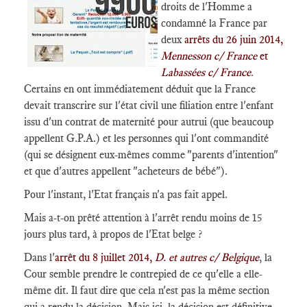
droits de l'Homme a
condamné la France par
deux
arrêts du 26 juin 2014,
Mennesson c/ France
et
Labassées c/ France
.
Certains en ont immédiatement déduit que la France
devait transcrire sur l'état civil une filiation entre l'enfant
issu d'un contrat de maternité pour autrui (que beaucoup
appellent G.P.A.) et les personnes qui l'ont commandité
(qui se désignent eux-mêmes comme "parents d'intention"
et que d'autres appellent "acheteurs de bébé").
Pour l'instant, l'Etat français n'a pas fait appel.
Mais a-t-on prêté attention à l'arrêt rendu moins de 15
jours plus tard, à propos de l'Etat belge ?
Dans l'
arrêt du 8 juillet 2014,
D. et autres c/ Belgique
, la
Cour semble prendre le contrepied de ce qu'elle a elle-
même dit. Il faut dire que cela n'est pas la même section
qui a rendu la décision. Mais ici, la décision est définitive.