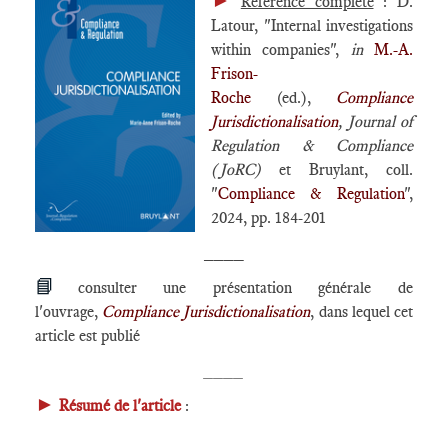
►
Référence complète
: D.
Latour, "Internal investigations
within companies",
in
M.-A.
Frison-
Roche
(ed.),
Compliance
Jurisdictionalisation
, Journal of
Regulation & Compliance
(JoRC)
et Bruylant, coll.
"
Compliance & Regulation
",
2024, pp. 184-201
____
📘
consulter une présentation générale de
l'ouvrage,
Compliance Jurisdictionalisation
, dans lequel cet
article est publié
____
►
Résumé de l'article
:
____