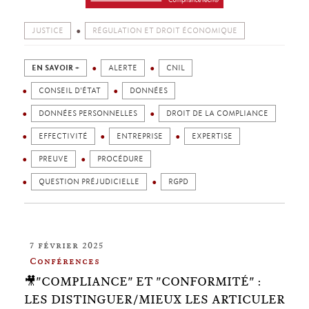
JUSTICE
RÉGULATION ET DROIT ÉCONOMIQUE
EN SAVOIR +
ALERTE
CNIL
CONSEIL D'ÉTAT
DONNÉES
DONNÉES PERSONNELLES
DROIT DE LA COMPLIANCE
EFFECTIVITÉ
ENTREPRISE
EXPERTISE
PREUVE
PROCÉDURE
QUESTION PRÉJUDICIELLE
RGPD
7 février 2025
Conférences
🎥"COMPLIANCE" ET "CONFORMITÉ" :
LES DISTINGUER/MIEUX LES ARTICULER