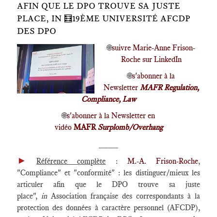
AFIN QUE LE DPO TROUVE SA JUSTE
PLACE, IN 🧮19ÈME UNIVERSITÉ AFCDP
DES DPO
🌐
suivre Marie-Anne Frison-
Roche sur LinkedIn
🌐
s'abonner à la
Newsletter
MAFR Regulation,
Compliance, Law
🌐
s'abonner à la Newsletter en
vidéo
MAFR
Surplomb/Overhang
____
►
Référence complète
:
M.-A. Frison-Roche
,
"Compliance" et "conformité" : les distinguer/mieux les
articuler afin que le DPO trouve sa juste
place",
in
Association française des correspondants à la
protection des données à caractère personnel (AFCDP),