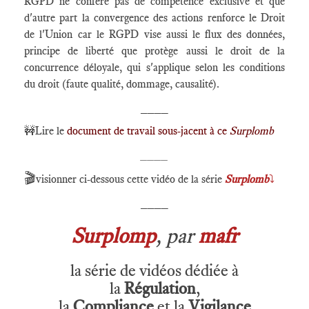
RGPD ne confère pas de compétence exclusive et que
d'autre part la convergence des actions renforce le Droit
de l'Union car le RGPD vise aussi le flux des données,
principe de liberté que protège aussi le droit de la
concurrence déloyale, qui s'applique selon les conditions
du droit (faute qualité, dommage, causalité).
____
🚧Lire le
document de travail sous-jacent à ce
Surplomb
____
🎬
visionner ci-dessous cette vidéo de la série
Surplomb
⤵️
____
Surplomp
, par
mafr
la série de vidéos dédiée à
la
Régulation
,
la
Compliance
et la
Vigilance