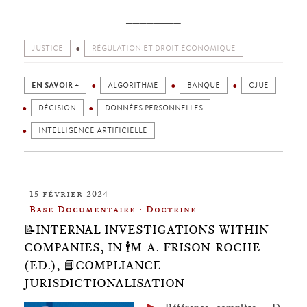
________
JUSTICE
RÉGULATION ET DROIT ÉCONOMIQUE
EN SAVOIR +
ALGORITHME
BANQUE
CJUE
DÉCISION
DONNÉES PERSONNELLES
INTELLIGENCE ARTIFICIELLE
15 février 2024
Base Documentaire : Doctrine
📝INTERNAL INVESTIGATIONS WITHIN
COMPANIES, IN 🕴️M-A. FRISON-ROCHE
(ED.), 📘COMPLIANCE
JURISDICTIONALISATION