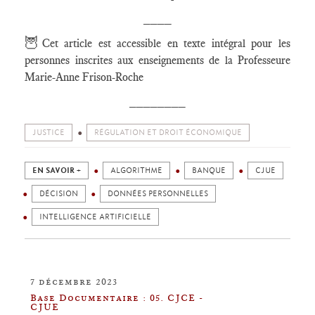
____
🦉
Cet article est accessible en texte intégral pour les
personnes inscrites aux enseignements de la Professeure
Marie-Anne Frison-Roche
________
JUSTICE
RÉGULATION ET DROIT ÉCONOMIQUE
EN SAVOIR +
ALGORITHME
BANQUE
CJUE
DÉCISION
DONNÉES PERSONNELLES
INTELLIGENCE ARTIFICIELLE
7 décembre 2023
Base Documentaire : 05. CJCE -
CJUE