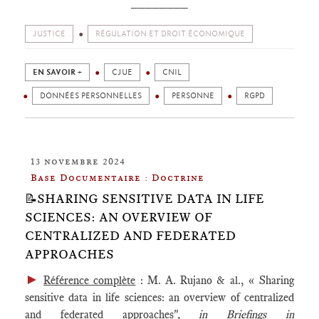
________
JUSTICE
RÉGULATION ET DROIT ÉCONOMIQUE
EN SAVOIR +
CJUE
CNIL
DONNÉES PERSONNELLES
PERSONNE
RGPD
13 novembre 2024
Base Documentaire : Doctrine
📝SHARING SENSITIVE DATA IN LIFE
SCIENCES: AN OVERVIEW OF
CENTRALIZED AND FEDERATED
APPROACHES
►
Référence complète
: M. A. Rujano & al., « Sharing
sensitive data in life sciences: an overview of centralized
and federated approaches",
in
Briefings in