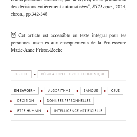
des décisions entièrement automatisées",
RTD com
., 2024,
chron., pp.342-348
____
🦉
Cet article est accessible en texte intégral pour les
personnes inscrites aux enseignements de la Professeure
Marie-Anne Frison-Roche
________
JUSTICE
RÉGULATION ET DROIT ÉCONOMIQUE
EN SAVOIR +
ALGORITHME
BANQUE
CJUE
DÉCISION
DONNÉES PERSONNELLES
ETRE HUMAIN
INTELLIGENCE ARTIFICIELLE