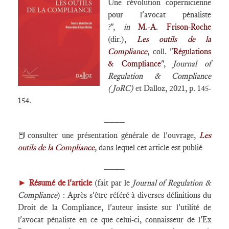
Une révolution copernicienne
pour l'avocat pénaliste
?",
in
M.-A. Frison-Roche
(dir.),
Les outils de la
Compliance
, coll. "
Régulations
& Compliance
",
Journal of
Regulation & Compliance
(JoRC)
et Dalloz, 2021, p. 145-
154.
____
📕consulter une présentation générale de l'ouvrage,
Les
outils de la Compliance
,
dans lequel cet article est publié
____
►
Résumé de l'article
(fait par le
Journal of Regulation &
Compliance
) : Après s'être référé à diverses définitions du
Droit de la Compliance, l'auteur insiste sur l'utilité de
l'avocat pénaliste en ce que celui-ci, connaisseur de l'Ex