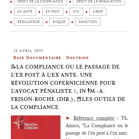
DROIT DE LA COMPLIANCE
DROIT DE LA RÉGULATION
EX ANTE
EX POST
KYC
LIBOR
RÉGULATEUR
RISQUE
SANCTION
21 avril 2021
Base Documentaire : Doctrine
📝LA COMPLIANCE OU LE PASSAGE DE
L'EX POST À L'EX ANTE. UNE
RÉVOLUTION COPERNICIENNE POUR
L'AVOCAT PÉNALISTE ?, IN 🕴️M.-A.
FRISON-ROCHE (DIR.), 📕LES OUTILS DE
LA COMPLIANCE
►
Référence complète
: Th.
Amico, "La Compliance ou le
passage de l'ex post à l'ex ante.