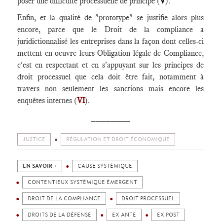
poser une difficulté processuelle de principe (
V
).
Enfin, et la qualité de "prototype" se justifie alors plus
encore, parce que le Droit de la compliance a
juridictionnalisé les entreprises dans la façon dont celles-ci
mettent en oeuvre leurs Obligation légale de Compliance,
c'est en respectant et en s'appuyant sur les principes de
droit processuel que cela doit être fait, notamment à
travers non seulement les sanctions mais encore les
enquêtes internes (
VI
).
________
JUSTICE
RÉGULATION ET DROIT ÉCONOMIQUE
EN SAVOIR +
CAUSE SYSTÉMIQUE
CONTENTIEUX SYSTÉMIQUE ÉMERGENT
DROIT DE LA COMPLIANCE
DROIT PROCESSUEL
DROITS DE LA DÉFENSE
EX ANTE
EX POST