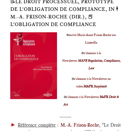
📝LE DROIT PROCESSUEL, PROTOTYPE
DE L'OBLIGATION DE COMPLIANCE, IN 🕴️
M.-A. FRISON-ROCHE (DIR.), 📕
L'OBLIGATION DE COMPLIANCE
🌐
suivre Marie-Anne Frison-Roche sur
LinkedIn
🌐
s'abonner à la
Newsletter
MAFR Regulation, Compliance,
Law
🌐
s'abonner à la Newsletter en
vidéo
MAFR
Surplomb
🌐
s'abonner à la Newsletter
MaFR
Droit &
Art
____
►
Référence complète
:
M.-A. Frison-Roche
, "Le Droit