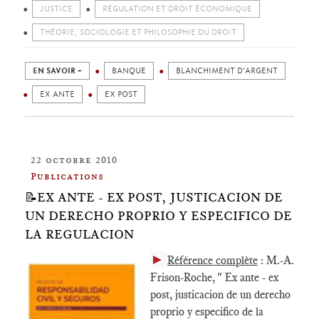
JUSTICE
RÉGULATION ET DROIT ÉCONOMIQUE
THÉORIE, SOCIOLOGIE ET PHILOSOPHIE DU DROIT
EN SAVOIR +
BANQUE
BLANCHIMENT D'ARGENT
EX ANTE
EX POST
22 octobre 2010
Publications
📝EX ANTE - EX POST, JUSTICACION DE
UN DERECHO PROPRIO Y ESPECIFICO DE
LA REGULACION
►
Référence complète
: M.-A.
Frison-Roche, " Ex ante - ex
post, justicacion de un derecho
proprio y especifico de la