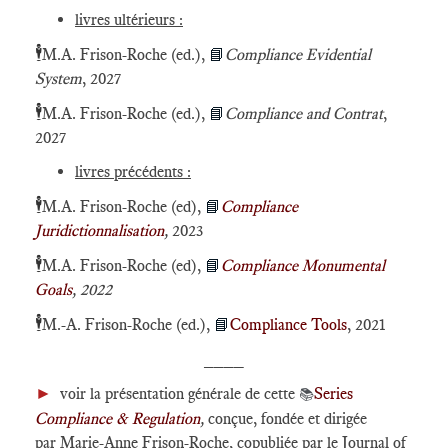
livres ultérieurs :
🕴️
M.A. Frison-Roche (ed.),
📘
Compliance Evidential
System
, 2027
🕴️
M.A. Frison-Roche (ed.),
📘
Compliance and Contrat
,
2027
livres précédents :
🕴️
M.A. Frison-Roche (ed),
📘
Compliance
Juridictionnalisation
,
2023
🕴️
M.A. Frison-Roche (ed),
📘
Compliance Monumental
Goals
, 2022
🕴️
M.-A. Frison-Roche (ed.),
📘
Compliance Tools
, 2021
____
►
voir la présentation générale de cette
Series
📚
Compliance & Regulation
,
conçue, fondée et dirigée
par Marie-Anne Frison-Roche, copubliée par le Journal of