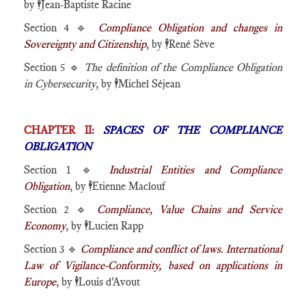
by
🕴️
Jean-Baptiste Racine
Section 4 🔹
Compliance Obligation and changes in
Sovereignty and Citizenship
, by
🕴️
René Sève
Section 5 🔹
The definition of the Compliance Obligation
in Cybersecurity
, by
🕴️
Michel Séjean
CHAPTER II
:
SPACES OF THE COMPLIANCE
OBLIGATION
Section 1 🔹
Industrial Entities and Compliance
Obligation
, by
🕴️
Etienne Maclouf
Section 2 🔹
Compliance, Value Chains and Service
Economy
, by
🕴️
Lucien Rapp
Section 3 🔹
Compliance and conflict of laws. International
Law of Vigilance-Conformity, based on applications in
Europe
, by
🕴️
Louis d'Avout