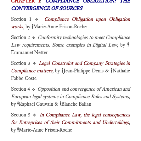
CHAPTER I
:
COMPLIANCE OBLIGATION: THE
CONVERGENCE OF SOURCES
Section 1 🔹
Compliance Obligation upon Obligation
works
, by
🕴️
Marie-Anne Frison-Roche
Section 2 🔹
Conformity technologies to meet Compliance
Law requirements. Some examples in Digital Law,
by
🕴️
Emmanuel Netter
Section 3 🔹
Legal Constraint and Company Strategies in
Compliance matters
, by
🕴️
Jean-Philippe Denis &
🕴️
Nathalie
Fabbe-Coste
Section 4 🔹
Opposition and convergence of American and
European legal systems in Compliance Rules and Systems
,
by
🕴️
Raphaël Gauvain &
🕴️
Blanche Balian
Section 5 🔹
In Compliance Law, the legal consequences
for Entreprises of their Commitments and Undertakings
,
by
🕴️
Marie-Anne Frison-Roche