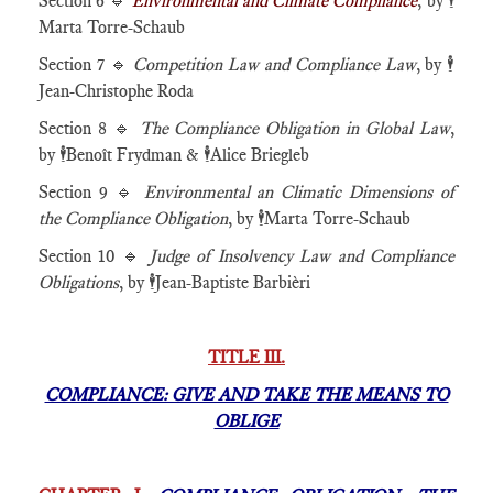
Section 6 🔹
Environmental and Climate Compliance
, by
🕴️
Marta Torre-Schaub
Section 7 🔹
Competition Law and Compliance Law
, by
🕴️
Jean-Christophe Roda
Section 8 🔹
The Compliance Obligation in Global Law
,
by
🕴️
Benoît Frydman &
🕴️
Alice Briegleb
Section 9 🔹
Environmental an Climatic Dimensions of
the Compliance Obligation
, by 🕴️Marta Torre-Schaub
Section 10 🔹
Judge of Insolvency Law and Compliance
Obligations
, by 🕴️Jean-Baptiste Barbièri
TITLE III.
COMPLIANCE: GIVE AND TAKE THE MEANS TO
OBLIGE