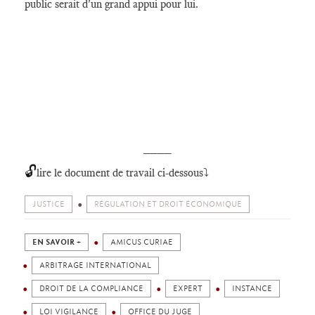
public serait d'un grand appui pour lui.
____
🔓
lire le document de travail ci-dessous
⤵️
JUSTICE
RÉGULATION ET DROIT ÉCONOMIQUE
EN SAVOIR +
AMICUS CURIAE
ARBITRAGE INTERNATIONAL
DROIT DE LA COMPLIANCE
EXPERT
INSTANCE
LOI VIGILANCE
OFFICE DU JUGE