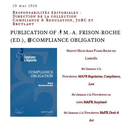
29 mai 2026
Responsabilités éditoriales :
Direction de la collection
Compliance & Regulation, JoRC et
Bruylant
PUBLICATION OF :🕴️ M.-A. FRISON-ROCHE
(ED.), 📘COMPLIANCE OBLIGATION
🌐
suivre Marie-Anne Frison-Roche sur
LinkedIn
🌐
s'abonner à la
Newsletter
MAFR Regulation, Compliance,
Law
🌐
s'abonner à la Newsletter en
vidéo
MAFR
Surplomb
🌐
s'abonner à la Newsletter
MaFR
Droit &
Art