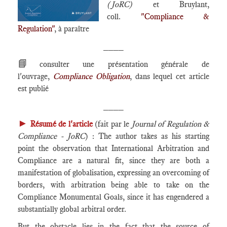
(JoRC)
et Bruylant,
coll.
"Compliance &
Regulation"
, à paraître
____
📘
consulter une présentation générale de
l'ouvrage,
Compliance Obligation
, dans lequel cet article
est publié
____
►
Résumé de l'article
(fait par le
Journal of Regulation &
Compliance - JoRC
) : The author takes as his starting
point the observation that International Arbitration and
Compliance are a natural fit, since they are both a
manifestation of globalisation, expressing an overcoming of
borders, with arbitration being able to take on the
Compliance Monumental Goals, since it has engendered a
substantially global arbitral order.
But the obstacle lies in the fact that the source of