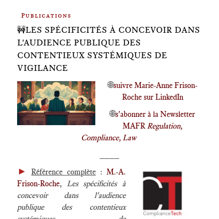
Publications
🚧LES SPÉCIFICITÉS À CONCEVOIR DANS
L'AUDIENCE PUBLIQUE DES
CONTENTIEUX SYSTÉMIQUES DE
VIGILANCE
🌐
suivre Marie-Anne Frison-
Roche sur LinkedIn
🌐
s'abonner à la Newsletter
MAFR
Regulation,
Compliance, Law
____
►
Référence complète
:
M.-A.
Frison-Roche
,
Les spécificités à
concevoir dans l'audience
publique des contentieux
systémiques de