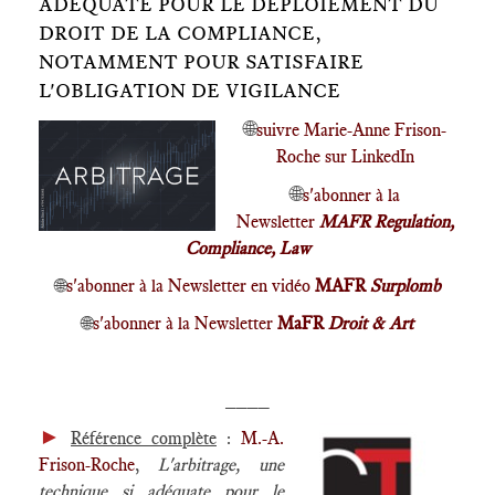
ADÉQUATE POUR LE DÉPLOIEMENT DU
DROIT DE LA COMPLIANCE,
NOTAMMENT POUR SATISFAIRE
L'OBLIGATION DE VIGILANCE
🌐
suivre Marie-Anne Frison-
Roche sur LinkedIn
🌐
s'abonner à la
Newsletter
MAFR Regulation,
Compliance, Law
🌐
s'abonner à la Newsletter en vidéo
MAFR
Surplomb
🌐
s'abonner à la Newsletter
MaFR
Droit & Art
____
►
Référence complète
:
M.-A.
Frison-Roche
,
L'arbitrage, une
technique si adéquate pour le