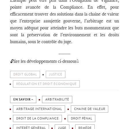
Exemple peut être pris dans l'Obligation de Vigilance,
pointe avancée de la Compliance. En effet, pour
efficacement trouver des solutions dans la chaine de valeur
que l'entreprise assujettie gouverne, l'arbitrage est un
moyen adéquat pour atteindre les buts monumentaux que
sont la préservation de l'environnement et les droits
humains, sous le contrôle du juge.
____
lire les développements ci-dessous⤵️
🔓
DROIT GLOBAL
JUSTICE
RÉGULATION ET DROIT ÉCONOMIQUE
EN SAVOIR +
ARBITRABILITÉ
ARBITRAGE INTERNATIONAL
CHAINE DE VALEUR
DROIT DE LA COMPLIANCE
DROIT PÉNAL
INTÉRÊT GÉNÉRAL
JUGE
REMÈDE