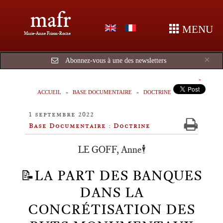
mafr
MENU
Marie-Anne Frison-Roche
Cl
×
Abonnez-vous à une des newsletters
ACCUEIL
BASE DOCUMENTAIRE
DOCTRINE
1 septembre 2022
Base Documentaire : Doctrine
LE GOFF, Anne🕴️
📝LA PART DES BANQUES
DANS LA
CONCRÉTISATION DES