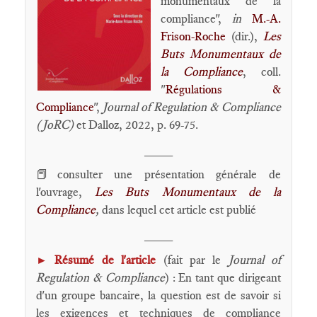
monumentaux de la
compliance",
in
M.-A.
Frison-Roche
(dir.),
Les
Buts Monumentaux de
la Compliance
, coll.
"
Régulations &
Compliance
",
Journal of Regulation & Compliance
(JoRC)
et Dalloz, 2022, p. 69-75.
____
📕consulter une présentation générale de
l'ouvrage,
Les Buts Monumentaux de la
Compliance
,
dans lequel cet article est publié
____
Résumé de l'article
(fait par le
Journal of
►
Regulation & Compliance
) : En tant que dirigeant
d'un groupe bancaire, la question est de savoir si
les exigences et techniques de compliance