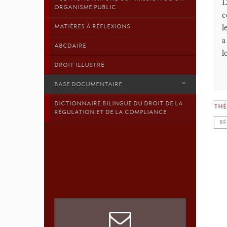
D
ORGANISME PUBLIC
c
l
MATIÈRES À RÉFLEXIONS
a
ABCDAIRE
l
DROIT ILLUSTRÉ
BASE DOCUMENTAIRE
DICTIONNAIRE BILINGUE DU DROIT DE LA
TH
RÉGULATION ET DE LA COMPLIANCE
RÉ