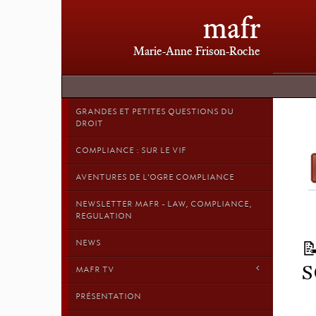
mafr
Marie-Anne Frison-Roche
GRANDES ET PETITES QUESTIONS DU
DROIT
COMPLIANCE : SUR LE VIF
AVENTURES DE L'OGRE COMPLIANCE
NEWSLETTER MAFR - LAW, COMPLIANCE,
REGULATION
NEWS

S
MAFR TV
PRÉSENTATION