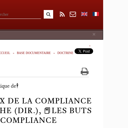
Close
×
CCUEIL
BASE DOCUMENTAIRE
DOCTRINE
e de🕴️
X DE LA COMPLIANCE
CHE (DIR.), 📕LES BUTS
 COMPLIANCE