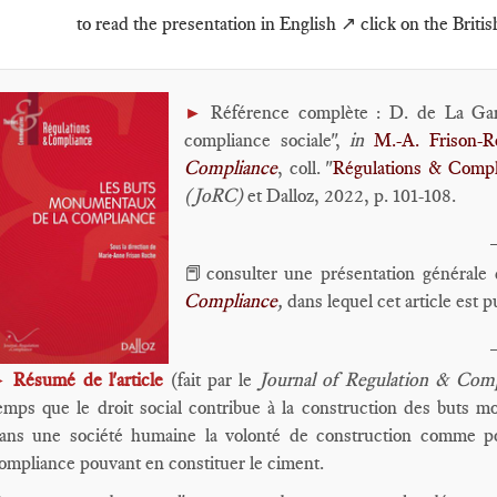
to read the presentation in English ↗️ click on the Britis
Référence complète : D. de La Gar
►
compliance sociale",
in
M.-A. Frison-R
Compliance
, coll. "
Régulations & Compl
(JoRC)
et Dalloz, 2022, p. 101-108.
📕consulter une présentation générale 
Compliance
,
dans lequel cet article est p
Résumé de l'article
(fait par le
Journal of Regulation & Com
►
emps que le droit social contribue à la construction des buts 
ans une société humaine la volonté de construction comme po
ompliance pouvant en constituer le ciment.