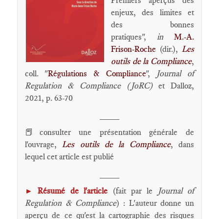
Premiers aperçus des
enjeux, des limites et
des bonnes
pratiques",
in
M.-A.
Frison-Roche
(dir.),
Les
outils de la Compliance
,
coll. "
Régulations & Compliance
",
Journal of
Regulation & Compliance (JoRC)
et Dalloz,
2021, p. 63-70
____
📕consulter une présentation générale de
l'ouvrage,
Les outils de la Compliance
, dans
lequel cet article est publié
____
Résumé de l'article
(fait par le
Journal of
►
Regulation & Compliance
) : L'auteur donne un
aperçu de ce qu'est la cartographie des risques