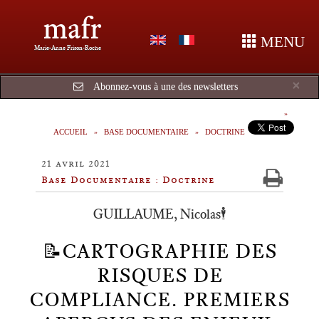
mafr
MENU
Marie-Anne Frison-Roche
Cl
×
Abonnez-vous à une des newsletters
ACCUEIL
BASE DOCUMENTAIRE
DOCTRINE
21 avril 2021
Base Documentaire : Doctrine
GUILLAUME, Nicolas🕴️
📝CARTOGRAPHIE DES
RISQUES DE
COMPLIANCE. PREMIERS