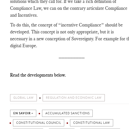
solutions which they call for. If we take a rich definition of
Compliance Law, we can on the contrary articulate Compliance
and Incentives.
To do this, the concept of “incentive Compliance” should be
developed. This concept is not only appropriate, but it is
necessary in a new conception of Sovereignty. For example for t
digital Europe.
_________
Read the developments below.
GLOBAL LAW
REGULATION AND ECONOMIC LAW
EN SAVOIR +
ACCUMULATED SANCTIONS
CONSTITUTIONAL COUNCIL
CONSTITUTIONAL LAW