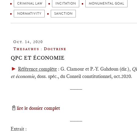
CRIMINAL LAW
INCITATION
MONUMENTAL GOAL
NORMATIVITY
SANCTION
Oct. 14, 2020
Thesaurus : Doctrine
QPC ET ÉCONOMIE
►
Référence complète
: G. Clamour et P.-Y. Gahdoun (dir.),
Q
et économie
, doss. spéc., du Conseil constitutionnel, oct.2020.
____
📓
lire le dossier complet
____
Extrait :