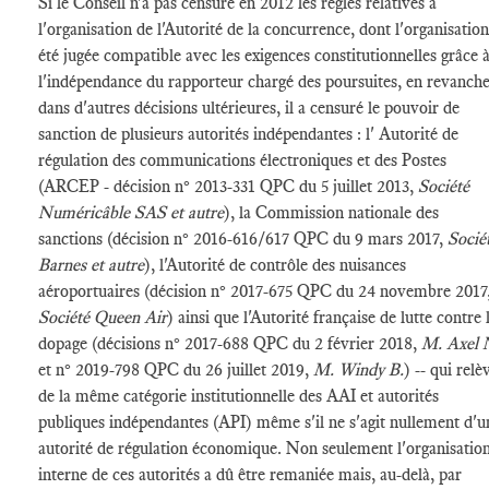
Si le Conseil n'a pas censuré en 2012 les règles relatives à
l'organisation de l'Autorité de la concurrence, dont l'organisation
été jugée compatible avec les exigences constitutionnelles grâce 
l'indépendance du rapporteur chargé des poursuites, en revanche
dans d'autres décisions ultérieures, il a censuré le pouvoir de
sanction de plusieurs autorités indépendantes : l' Autorité de
régulation des communications électroniques et des Postes
(ARCEP - décision n° 2013-331 QPC du 5 juillet 2013,
Société
Numéricâble SAS et autre
), la Commission nationale des
sanctions (décision n° 2016-616/617 QPC du 9 mars 2017,
Socié
Barnes et autre
), l'Autorité de contrôle des nuisances
aéroportuaires (décision n° 2017-675 QPC du 24 novembre 2017
Société Queen Air
) ainsi que l'Autorité française de lutte contre 
dopage (décisions n° 2017-688 QPC du 2 février 2018,
M. Axel
et n° 2019-798 QPC du 26 juillet 2019,
M. Windy B.
) -- qui relè
de la même catégorie institutionnelle des AAI et autorités
publiques indépendantes (API) même s'il ne s'agit nullement d'u
autorité de régulation économique. Non seulement l'organisatio
interne de ces autorités a dû être remaniée mais, au-delà, par