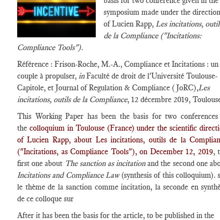
basis for two conference given in the
symposium made under the directio
of Lucien Rapp,
Les incitations, outil
de la Compliance ("Incitations:
Compliance Tools").
Référence : Frison-Roche, M.-A., Compliance et Incitations : un
couple à propulser,
in
Faculté de droit de l'Université Toulouse-
Capitole, et Journal of Regulation & Compliance (JoRC),
Les
incitations, outils de la Compliance
, 12 décembre 2019, Toulous
This Working Paper has been the basis for two conferences
the
colloquium in Toulouse (France) under the scientific direct
of Lucien Rapp, about Les incitations, outils de la Complia
("Incitations, as Compliance Tools"), on December 12, 2019
, 
first one about
The sanction as incitation
and the second one ab
Incitations and Compliance Law
(synthesis of this colloquium). 
le thème de la sanction comme incitation, la seconde en synth
de ce colloque sur
After it has been the basis for the article, to be published in the