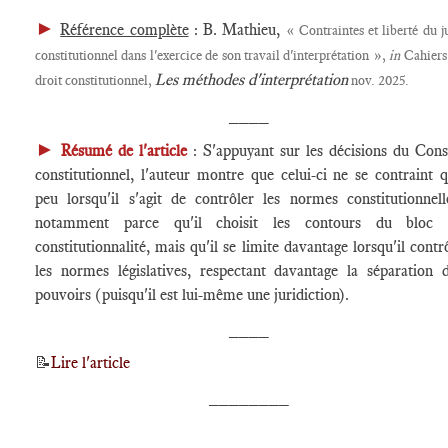
►
Référence complète
: B. Mathieu,
« Contraintes et liberté du j
constitutionnel dans l'exercice de son travail d'interprétation »,
in
Cahiers
Les méthodes d'interprétation
droit constitutionnel,
nov. 2025.
____
►
Résumé de l'article
: S'appuyant sur les décisions du Cons
constitutionnel, l'auteur montre que celui-ci ne se contraint 
peu lorsqu'il s'agit de contrôler les normes constitutionnell
notamment parce qu'il choisit les contours du bloc 
constitutionnalité, mais qu'il se limite davantage lorsqu'il contr
les normes législatives, respectant davantage la séparation 
pouvoirs (puisqu'il est lui-même une juridiction).
____
📝
Lire l'article
________