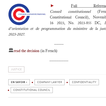
►
Full Referenc
Conseil constitutionnel
(Fren
Constitutional Council), Novemb
16 2023, No. 2023-855 DC,
d’orientation et de programmation du ministère de la just
2023‑2027
.
____
🏛️
read the decision
(in French)
________
JUSTICE
EN SAVOIR +
COMPANY LAWYER
CONFIDENTIALITY
CONSTITUTIONAL COUNCIL