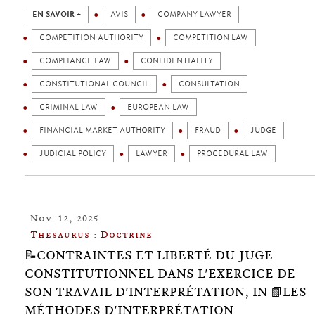
EN SAVOIR +
AVIS
COMPANY LAWYER
COMPETITION AUTHORITY
COMPETITION LAW
COMPLIANCE LAW
CONFIDENTIALITY
CONSTITUTIONAL COUNCIL
CONSULTATION
CRIMINAL LAW
EUROPEAN LAW
FINANCIAL MARKET AUTHORITY
FRAUD
JUDGE
JUDICIAL POLICY
LAWYER
PROCEDURAL LAW
Nov. 12, 2025
Thesaurus : Doctrine
📝CONTRAINTES ET LIBERTÉ DU JUGE
CONSTITUTIONNEL DANS L'EXERCICE DE
SON TRAVAIL D'INTERPRÉTATION, IN 📗LES
MÉTHODES D'INTERPRÉTATION