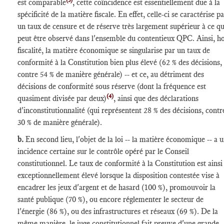
(3)
est comparable
, cette coïncidence est essentiellement due à la
spécificité de la matière fiscale. En effet, celle-ci se caractérise p
un taux de censure et de réserve très largement supérieur à ce qu
peut être observé dans l'ensemble du contentieux QPC. Ainsi, h
fiscalité, la matière économique se singularise par un taux de
conformité à la Constitution bien plus élevé (62 % des décisions,
contre 54 % de manière générale) -- et ce, au détriment des
décisions de conformité sous réserve (dont la fréquence est
(4)
quasiment divisée par deux)
, ainsi que des déclarations
d'inconstitutionnalité (qui représentent 28 % des décisions, contr
30 % de manière générale).
b.
En second lieu, l'objet de la loi -- la matière économique -- a 
incidence certaine sur le contrôle opéré par le Conseil
constitutionnel. Le taux de conformité à la Constitution est ainsi
exceptionnellement élevé lorsque la disposition contestée vise à
encadrer les jeux d'argent et de hasard (100 %), promouvoir la
santé publique (70 %), ou encore réglementer le secteur de
l'énergie (86 %), ou des infrastructures et réseaux (69 %). De la
même manière, le juge constitutionnel fait preuve d'une grande