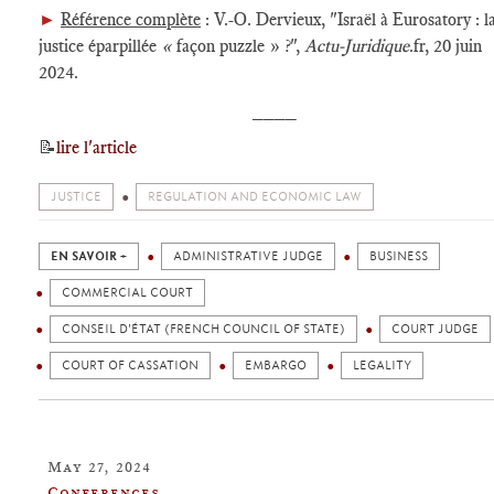
►
Référence complète
: V.-O. Dervieux, "Israël à Eurosatory : l
justice éparpillée
«
façon puzzle » ?",
Actu-Juridique
.fr, 20 juin
2024.
____
📝
lire l'article
JUSTICE
REGULATION AND ECONOMIC LAW
EN SAVOIR +
ADMINISTRATIVE JUDGE
BUSINESS
COMMERCIAL COURT
CONSEIL D'ÉTAT (FRENCH COUNCIL OF STATE)
COURT JUDGE
COURT OF CASSATION
EMBARGO
LEGALITY
May 27, 2024
Conferences