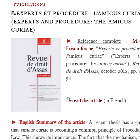
Publications
📝EXPERTS ET PROCÉDURE : L'AMICUS CURI
(EXPERTS AND PROCEDURE: THE AMICUS
CURIAE)
►
Référence complète
:
M.-
Frison-Roche
, "
Experts et procédur
l'
amicus curiae" ("Experts a
procedure: the
amicus curiae
"),
Rev
de droit d'Assas
, october 2012, pp. 
94
____
📝
read the article
(in French)
____
►
English Summary of the article
: A recent thesis has arg
that
amicus curiae
is becoming a common principle of Procedu
Law. This shows its importance. The fact that the mechanism, 