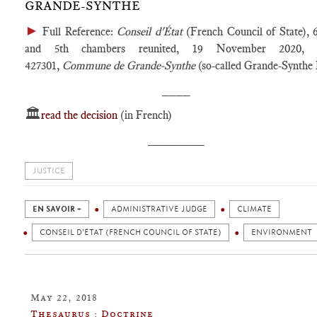
GRANDE-SYNTHE
►
Full Reference:
Conseil d'État
(French Council of State), 
and 5th chambers reunited, 19 November 2020, 
427301,
Commune de Grande-Synthe
(so-called Grande-Synthe 
____
🏛️
read the decision
(in French)
________
JUSTICE
EN SAVOIR +
ADMINISTRATIVE JUDGE
CLIMATE
CONSEIL D'ÉTAT (FRENCH COUNCIL OF STATE)
ENVIRONMENT
May 22, 2018
Thesaurus : Doctrine