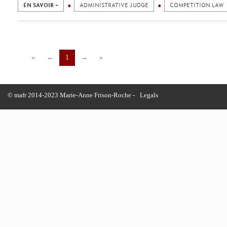
EN SAVOIR +
ADMINISTRATIVE JUDGE
COMPETITION LAW
«
←
1
→
»
© mafr 2014-2023 Marie-Anne Frison-Roche -
Legals