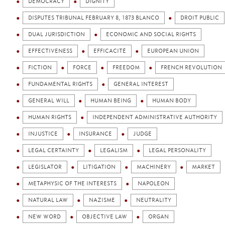
DEMOCRACY
DIGNITY
DISPUTES TRIBUNAL FEBRUARY 8, 1873 BLANCO
DROIT PUBLIC
DUAL JURISDICTION
ECONOMIC AND SOCIAL RIGHTS
EFFECTIVENESS
EFFICACITÉ
EUROPEAN UNION
FICTION
FORCE
FREEDOM
FRENCH REVOLUTION
FUNDAMENTAL RIGHTS
GENERAL INTEREST
GENERAL WILL
HUMAN BEING
HUMAN BODY
HUMAN RIGHTS
INDEPENDENT ADMINISTRATIVE AUTHORITY
INJUSTICE
INSURANCE
JUDGE
LEGAL CERTAINTY
LEGALISM
LEGAL PERSONALITY
LEGISLATOR
LITIGATION
MACHINERY
MARKET
METAPHYSIC OF THE INTERESTS
NAPOLEON
NATURAL LAW
NAZISME
NEUTRALITY
NEW WORD
OBJECTIVE LAW
ORGAN