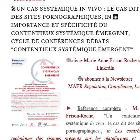
🎤UN CAS SYSTÉMIQUE IN VIVO : LE CAS DIT
DES SITES PORNOGRAPHIQUES, IN 🧮
IMPORTANCE ET SPÉCIFICITÉ DU
CONTENTIEUX SYSTÉMIQUE ÉMERGENT,
CYCLE DE CONFÉRENCES-DÉBATS
"CONTENTIEUX SYSTÉMIQUE ÉMERGENT"
🌐
suivre Marie-Anne Frison-Roche s
LinkedIn
🌐
s'abonner à la Newsletter
MAFR
Regulation, Compliance, L
____
►
Référence complète
:
M.-
Frison-Roche
, "Un contentie
systémique
in vivo
: le cas dit des si
pornographiques",
in
Les contrô
techniques des risques présents sur les plateformes et 