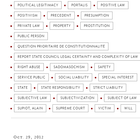
POLITICAL LEGITIMACY
PORTALIS
POSITIVE LAW
POSITIVISM
PRECEDENT
PRESUMPTION
PRIVATE LAW
PROPERTY
PROSTITUTION
PUBLIC PERSON
QUESTION PRIORITAIRE DE CONSTITUTIONNALITÉ
REPORT STATE COUNCIL LEGAL CERTAINTY AND COMPLEXITY OF LAW
RIGHT ABUSE
SADOMASOCHISM
SAFETY
SERVICE PUBLIC
SOCIAL LIABILITY
SPECIAL INTEREST
STATE
STATE RESPONSIBILITY
STRICT LIABILITY
SUBJECTIVE LAW
SUBJECTIVIZATION
SUBJECT OF LAW
SUPIOT, ALAIN
SUPREME COURT
VICTIM
WILL
Oct. 29, 2012