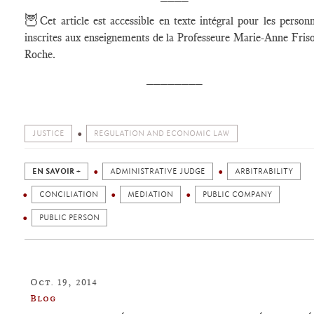
🦉
Cet article est accessible en texte intégral pour les person
inscrites aux enseignements de la Professeure Marie-Anne Fris
Roche.
________
JUSTICE
REGULATION AND ECONOMIC LAW
EN SAVOIR +
ADMINISTRATIVE JUDGE
ARBITRABILITY
CONCILIATION
MEDIATION
PUBLIC COMPANY
PUBLIC PERSON
Oct. 19, 2014
Blog