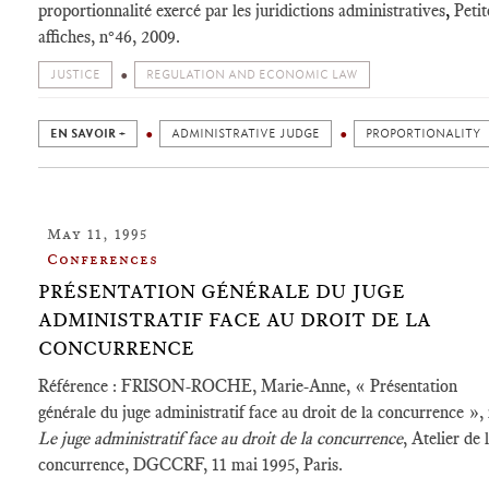
proportionnalité exercé par les juridictions administratives
,
Petit
affiches, n°46, 2009.
JUSTICE
REGULATION AND ECONOMIC LAW
EN SAVOIR +
ADMINISTRATIVE JUDGE
PROPORTIONALITY
May 11, 1995
Conferences
PRÉSENTATION GÉNÉRALE DU JUGE
ADMINISTRATIF FACE AU DROIT DE LA
CONCURRENCE
Référence : FRISON-ROCHE, Marie-Anne, « Présentation
générale du juge administratif face au droit de la concurrence », 
Le juge administratif face au droit de la concurrence
, Atelier de 
concurrence, DGCCRF, 11 mai 1995, Paris.