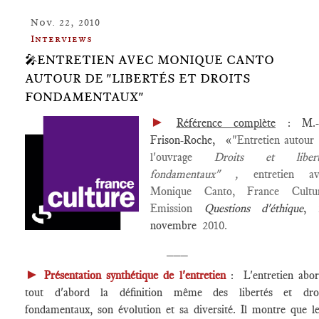
Nov. 22, 2010
Interviews
🎤ENTRETIEN AVEC MONIQUE CANTO
AUTOUR DE "LIBERTÉS ET DROITS
FONDAMENTAUX"
►
Référence complète
: M.-
Frison-Roche, «
"Entretien autour
l'ouvrage
Droits et libert
fondamentaux" ,
entretien av
Monique Canto, France Cultur
Emission
Questions d'éthique
, 
novembre
2010.
___
►
Présentation synthétique de l'entretien
: L'entretien abo
tout d'abord la définition même des libertés et droi
fondamentaux, son évolution et sa diversité. Il montre que l