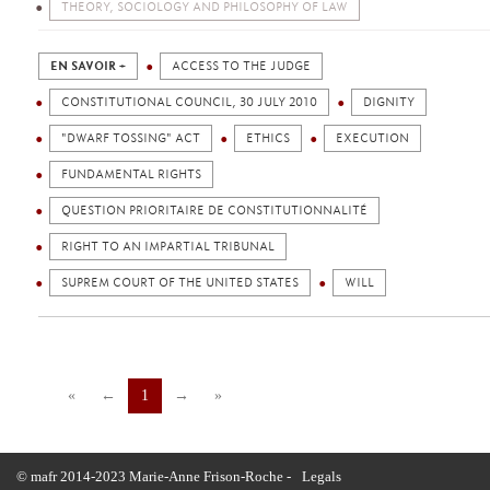
THEORY, SOCIOLOGY AND PHILOSOPHY OF LAW
EN SAVOIR +
ACCESS TO THE JUDGE
CONSTITUTIONAL COUNCIL, 30 JULY 2010
DIGNITY
"DWARF TOSSING" ACT
ETHICS
EXECUTION
FUNDAMENTAL RIGHTS
QUESTION PRIORITAIRE DE CONSTITUTIONNALITÉ
RIGHT TO AN IMPARTIAL TRIBUNAL
SUPREM COURT OF THE UNITED STATES
WILL
«
←
1
→
»
© mafr 2014-2023 Marie-Anne Frison-Roche -
Legals