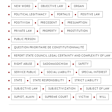
NEW WORD
OBJECTIVE LAW
ORGAN
POLITICAL LEGITIMACY
PORTALIS
POSITIVE LAW
POSITIVISM
PRECEDENT
PRESUMPTION
PRIVATE LAW
PROPERTY
PROSTITUTION
PUBLIC PERSON
QUESTION PRIORITAIRE DE CONSTITUTIONNALITÉ
REPORT STATE COUNCIL LEGAL CERTAINTY AND COMPLEXITY OF LAW
RIGHT ABUSE
SADOMASOCHISM
SAFETY
SERVICE PUBLIC
SOCIAL LIABILITY
SPECIAL INTEREST
STATE
STATE RESPONSIBILITY
STRICT LIABILITY
SUBJECTIVE LAW
SUBJECTIVIZATION
SUBJECT OF LAW
SUPIOT, ALAIN
SUPREME COURT
VICTIM
WILL