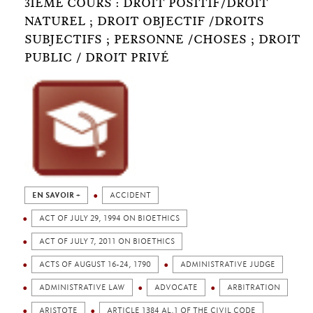
3IÈME COURS : DROIT POSITIF/DROIT
NATUREL ; DROIT OBJECTIF /DROITS
SUBJECTIFS ; PERSONNE /CHOSES ; DROIT
PUBLIC / DROIT PRIVÉ
EN SAVOIR +
ACCIDENT
ACT OF JULY 29, 1994 ON BIOETHICS
ACT OF JULY 7, 2011 ON BIOETHICS
ACTS OF AUGUST 16-24, 1790
ADMINISTRATIVE JUDGE
ADMINISTRATIVE LAW
ADVOCATE
ARBITRATION
ARISTOTE
ARTICLE 1384 AL.1 OF THE CIVIL CODE