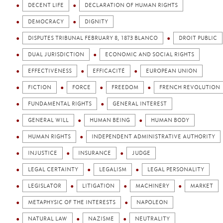
DECENT LIFE
DECLARATION OF HUMAN RIGHTS
DEMOCRACY
DIGNITY
DISPUTES TRIBUNAL FEBRUARY 8, 1873 BLANCO
DROIT PUBLIC
DUAL JURISDICTION
ECONOMIC AND SOCIAL RIGHTS
EFFECTIVENESS
EFFICACITÉ
EUROPEAN UNION
FICTION
FORCE
FREEDOM
FRENCH REVOLUTION
FUNDAMENTAL RIGHTS
GENERAL INTEREST
GENERAL WILL
HUMAN BEING
HUMAN BODY
HUMAN RIGHTS
INDEPENDENT ADMINISTRATIVE AUTHORITY
INJUSTICE
INSURANCE
JUDGE
LEGAL CERTAINTY
LEGALISM
LEGAL PERSONALITY
LEGISLATOR
LITIGATION
MACHINERY
MARKET
METAPHYSIC OF THE INTERESTS
NAPOLEON
NATURAL LAW
NAZISME
NEUTRALITY