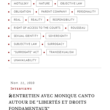
MOTULSKY
NATURE
OBJECTIVE LAW
OBLIGATION
PARENT COMPANY
PERSONALITY
REAL
REALITY
RESPONSIBILITY
RIGHT OF ACCESS TO THE COURTS
ROUSSEAU
SEXUAL IDENTITY
SOVEREIGNTY
SUBJECTIVE LAW
SURROGACY
"SURROGATE" ACT
TRANSSEXUALISM
UNAVAILABILITY
Nov. 22, 2010
Interviews
🎤ENTRETIEN AVEC MONIQUE CANTO
AUTOUR DE "LIBERTÉS ET DROITS
FONDAMENTAUX"