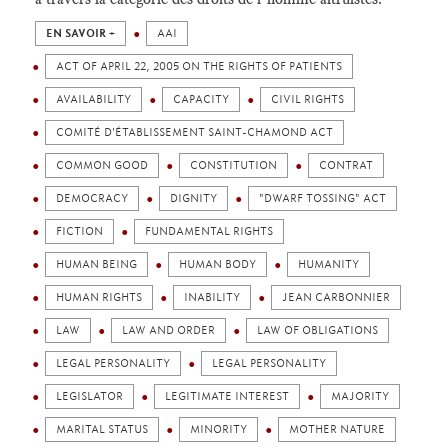
EN SAVOIR +
AAI
ACT OF APRIL 22, 2005 ON THE RIGHTS OF PATIENTS
AVAILABILITY
CAPACITY
CIVIL RIGHTS
COMITÉ D'ÉTABLISSEMENT SAINT-CHAMOND ACT
COMMON GOOD
CONSTITUTION
CONTRAT
DEMOCRACY
DIGNITY
"DWARF TOSSING" ACT
FICTION
FUNDAMENTAL RIGHTS
HUMAN BEING
HUMAN BODY
HUMANITY
HUMAN RIGHTS
INABILITY
JEAN CARBONNIER
LAW
LAW AND ORDER
LAW OF OBLIGATIONS
LEGAL PERSONALITY
LEGAL PERSONALITY
LEGISLATOR
LEGITIMATE INTEREST
MAJORITY
MARITAL STATUS
MINORITY
MOTHER NATURE