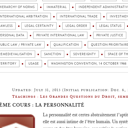
HIERARCHY OF NORMS
IMMATERIAL
INDEPENDENT ADMINISTRATIV
INTERNATIONAL ARBITRATION
INTERNATIONAL TRADE
INVESTME
LAWLESS
LEGAL CERTAINTY
LEGAL ORDER
LEGAL STATUS
PERSONAL DATA
PRIVATE INTERNATIONAL LAW
PRIVATE JUSTICE
PUBLIC LAW / PRIVATE LAW
QUALIFICATION
QUESTION PRIORITAIR
REMEDIEVALISATION
SANCTION
SOVEREIGNTY
SPACE OF T
TERRITORY
USAGE
WASHINGTON CONVENTION, 14 OCTOBER 1966
Updated: July 31, 2013 (Initial publication: Dec. 6, 
Teachings : Les Grandes Questions du Droit, seme
IÈME COURS : LA PERSONNALITÉ
La personnalité est certes abstraitement l’aptit
elle est aussi intime de l’être humain. Un syst