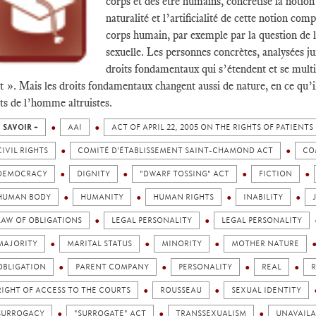
corps et des être humains, concrétise la notion
naturalité et l’artificialité de cette notion c
corps humain, par exemple par la question de la
sexuelle. Les personnes concrètes, analysées j
droits fondamentaux qui s’étendent et se multip
t ». Mais les droits fondamentaux changent aussi de nature, en ce qu’il
ts de l’homme altruistes.
 SAVOIR +
AAI
ACT OF APRIL 22, 2005 ON THE RIGHTS OF PATIENTS
CIVIL RIGHTS
COMITÉ D'ÉTABLISSEMENT SAINT-CHAMOND ACT
CO
DEMOCRACY
DIGNITY
"DWARF TOSSING" ACT
FICTION
HUMAN BODY
HUMANITY
HUMAN RIGHTS
INABILITY
LAW OF OBLIGATIONS
LEGAL PERSONALITY
LEGAL PERSONALITY
MAJORITY
MARITAL STATUS
MINORITY
MOTHER NATURE
OBLIGATION
PARENT COMPANY
PERSONALITY
REAL
R
RIGHT OF ACCESS TO THE COURTS
ROUSSEAU
SEXUAL IDENTITY
SURROGACY
"SURROGATE" ACT
TRANSSEXUALISM
UNAVAILA