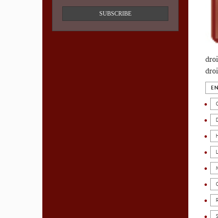
SUBSCRIBE
droi
droi
EN