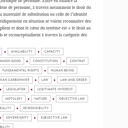
 juridique de personne. Entre en balance la
omplexe de personne, à travers notamment le droit du
 maternité de substitution ou celle de l’identité
uridiquement en situation se voient reconnaitre des
lient et dont le cœur du système est « le droit au
s se reconceptualisent à travers la catégorie des
AVAILABILITY
CAPACITY
MMON GOOD
CONSTITUTION
CONTRAT
FUNDAMENTAL RIGHTS
HUMAN BEING
JEAN CARBONNIER
LAW
LAW AND ORDER
LEGISLATOR
LEGITIMATE INTEREST
MOTULSKY
NATURE
OBJECTIVE LAW
EALITY
RESPONSIBILITY
SOVEREIGNTY
SUBJECTIVE LAW
BILITY