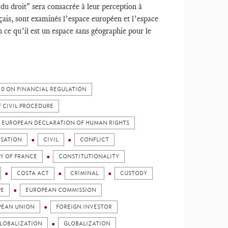
 du droit" sera consacrée à leur perception à
nçais, sont examinés l’espace européen et l’espace
 ce qu’il est un espace sans géographie pour le
010 ON FINANCIAL REGULATION
F CIVIL PROCEDURE
HE EUROPEAN DECLARATION OF HUMAN RIGHTS
SATION
CIVIL
CONFLICT
Y OF FRANCE
CONSTITUTIONALITY
COSTA ACT
CRIMINAL
CUSTODY
PE
EUROPEAN COMMISSION
PEAN UNION
FOREIGN INVESTOR
LOBALIZATION
GLOBALIZATION