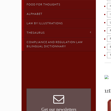
FOOD FOR THOUGHTS
ALPHABET
LAW BY ILLUSTRATIONS
THESAURUS
COMPLIANCE AND REGULATION LAW
BILINGUAL DICTIONNARY
12
Get our newsletters