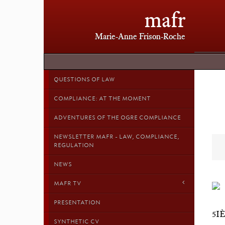
mafr
Marie-Anne Frison-Roche
QUESTIONS OF LAW
COMPLIANCE: AT THE MOMENT
ADVENTURES OF THE OGRE COMPLIANCE
NEWSLETTER MAFR - LAW, COMPLIANCE,
REGULATION
NEWS
MAFR TV
PRESENTATION
5I
SYNTHETIC CV