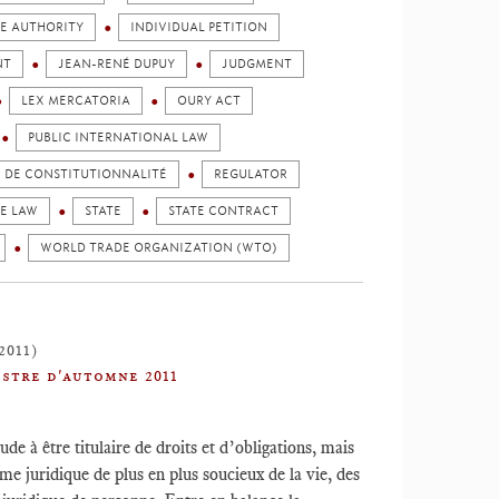
E AUTHORITY
INDIVIDUAL PETITION
NT
JEAN-RENÉ DUPUY
JUDGMENT
LEX MERCATORIA
OURY ACT
PUBLIC INTERNATIONAL LAW
E DE CONSTITUTIONNALITÉ
REGULATOR
HE LAW
STATE
STATE CONTRACT
WORLD TRADE ORGANIZATION (WTO)
2011)
stre d'automne 2011
ude à être titulaire de droits et d’obligations, mais
ème juridique de plus en plus soucieux de la vie, des