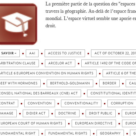
La première partie de la question des "espaces
travers la géographie. Au-delà de l’espace fra
mondial. L’espace virtuel semble une aporie en
droit.
 SAVOIR +
AAI
ACCESS TO JUSTICE
ACT OF OCTOBER 22, 2
ARBITRATION CLAUSE
ARCELOR ACT
ARTICLE 1492 OF THE CODE O
ARTICLE 6 EUROPEAN CONVENTION ON HUMAN RIGHTS
ARTICLE 6 OF T
BEEF WITH HORMONES
BERTHOLD-GOLDMANN
BORDER
CAU
CONSEIL NATIONAL DES BARREAUX (CNB) ACT
CONSTITUTIONAL IDENTIT
CONTRAT
CONVENTION
CONVENTIONALITY
CORRUPTION
DAMAGE
DIDIER ACT
DOCTRINE
DROIT PUBLIC
EURO
EUROPEAN COURT OF HUMAN RIGHTS
EUROPEAN DIRECTIVE
EURO
FUNDAMENTAL RIGHT
FUNDAMENTAL RIGHTS
GEOGRAPHY
G