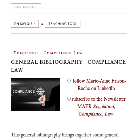
LAW AND ART
EN SAVOIR +
TEACHING TOOL
Teachings : Compliance Law
GENERAL BIBLIOGRAPHY : COMPLIANCE
LAW
♾️
follow Marie-Anne Frison-
Roche on LinkedIn
♾️
subscribe to the Newsletter
MAFR
Regulation,
Compliance, Law
____
This general bibliography brings together some general