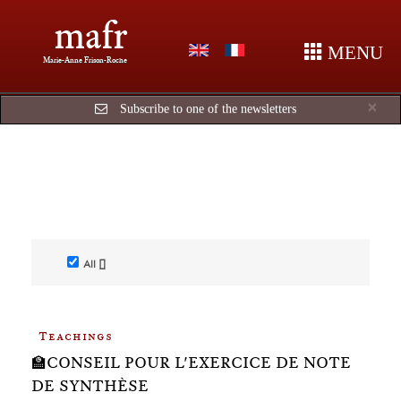
mafr
MENU
Marie-Anne Frison-Roche
Cl
×
Subscribe to one of the newsletters
All []
Teachings
🏫CONSEIL POUR L'EXERCICE DE NOTE
DE SYNTHÈSE