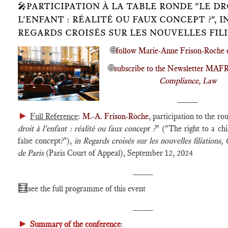
🎤PARTICIPATION À LA TABLE RONDE "LE DR
L'ENFANT : RÉALITÉ OU FAUX CONCEPT ?", IN
REGARDS CROISÉS SUR LES NOUVELLES FIL
🌐
follow Marie-Anne Frison-Roche 
🌐
subscribe to the Newsletter MAF
Compliance, Law
____
►
Full Reference
:
M.-A. Frison-Roche
, participation to the ro
droit à l'enfant : réalité ou faux concept ?
" ("The right to a chil
false concept?"),
in Regards croisés sur les nouvelles filiations
,
de Paris
(Paris Court of Appeal), September 12, 2024
____
🧮
see the full programme of this event
____
►
Summary of the conference
: