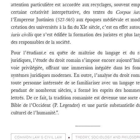
attention particulière est accordée aux recyclages, souvent em
certaine créativité interprétative, des textes du
Corpus iuri
l’Empereur Justinien (527-565) aux époques médiévale et mod
création des universités à la fin du XIe siècle, c’est en effet aut
iuris civilis
que s’est édifiée la formation des juristes et plus la
des responsables de la société.
Pour l’étudiant.e en quête de maîtrise du langage et du r
juridiques, l’étude du droit romain s’impose encore aujourd’h
voie privilégiée, offrant une immersion inégalée dans les fo
systèmes juridiques modernes. En outre, l’analyse du droit rom
toute personne intéressée de se familiariser avec un langage t
pendant de nombreux siècles, a formé les esprits des homm
lettrés. De ce fait, la tradition romaniste est devenue une sort
Bible de l’Occident (P. Legendre) et une partie substantielle 
culturel de l’humanité.".
________
COMMON LAW & CIVIL LAW
THEORY, SOCIOLOGY AND PHILOSOP