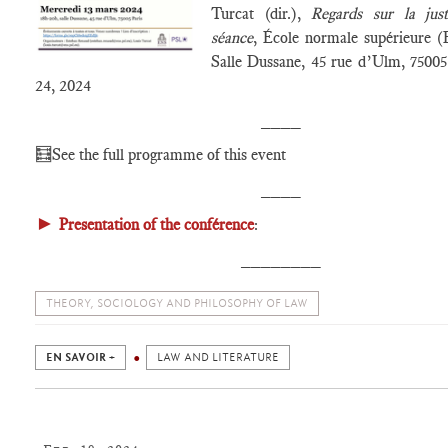
Turcat (dir.),
Regards sur la just
séance
, École normale supérieure (
Salle Dussane, 45 rue d’Ulm, 75005 
24, 2024
____
🧮
See the full programme of this event
____
►
Presentation of the conférence
:
________
THEORY, SOCIOLOGY AND PHILOSOPHY OF LAW
EN SAVOIR +
LAW AND LITERATURE