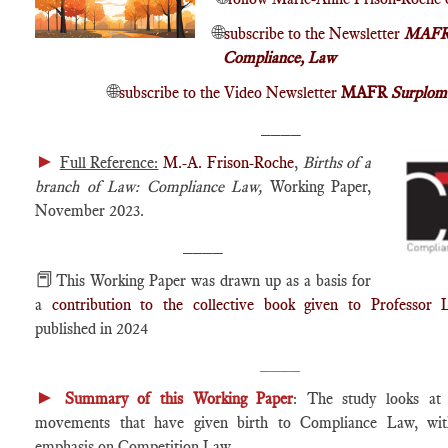
🌐
subscribe to the Newsletter
MAFR 
Compliance, Law
🌐
subscribe to the Video Newsletter
MAFR
Surplom
____
►
Full Reference:
M.-A. Frison-Roche
,
Births of a
branch of Law: Compliance Law,
Working Paper,
November 2023.
____
📕
This Working Paper was drawn up as a basis for
a
contribution to the collective book given to Professor 
published in 2024
____
►
Summary of this Working Paper
: The study looks at 
movements that have given birth to Compliance Law, with
emphasis on Competition Law.