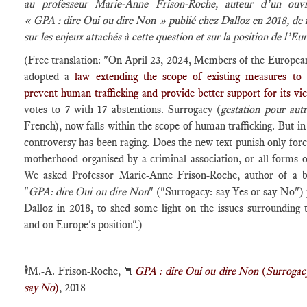
au professeur Marie-Anne Frison-Roche, auteur d’un ouvra
« GPA : dire Oui ou dire Non » publié chez Dalloz en 2018, de 
sur les enjeux attachés à cette question et sur la position de l’Eu
(Free translation: "On April 23, 2024, Members of the Europea
adopted a
law extending the scope of existing measures to
prevent human trafficking and provide better support for its vi
votes to 7 with 17 abstentions. Surrogacy (
gestation pour aut
French), now falls within the scope of human trafficking. But in
controversy has been raging. Does the new text punish only for
motherhood organised by a criminal association, or all forms o
We asked Professor Marie-Anne Frison-Roche, author of a b
"
GPA: dire Oui ou dire Non
" ("Surrogacy: say Yes or say No") 
Dalloz in 2018, to shed some light on the issues surrounding t
and on Europe's position".)
____
🕴️
M.-A. Frison-Roche,
📕
GPA : dire Oui ou dire Non
(
Surrogacy
say No
)
, 2018