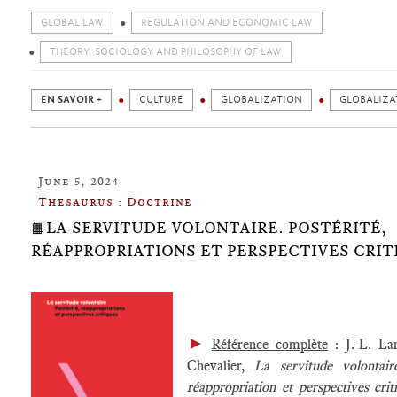
GLOBAL LAW
REGULATION AND ECONOMIC LAW
THEORY, SOCIOLOGY AND PHILOSOPHY OF LAW
EN SAVOIR +
CULTURE
GLOBALIZATION
GLOBALIZA
June 5, 2024
Thesaurus : Doctrine
📙LA SERVITUDE VOLONTAIRE. POSTÉRITÉ,
RÉAPPROPRIATIONS ET PERSPECTIVES CRIT
►
Référence complète
: J.-L. La
Chevalier,
La servitude volontaire
réappropriation et perspectives crit