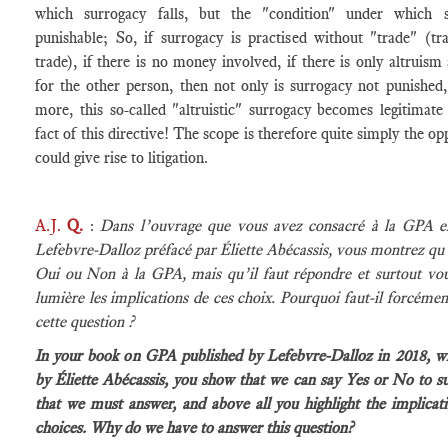
which surrogacy falls, but the "condition" under which s
punishable; So, if surrogacy is practised without "trade" (tra
trade), if there is no money involved, if there is only altruis
for the other person, then not only is surrogacy not punished,
more, this so-called "altruistic" surrogacy becomes legitimate
fact of this directive! The scope is therefore quite simply the opp
could give rise to litigation.
A.J.
Q.
:
Dans l’ouvrage que vous avez consacré à la GPA e
Lefebvre-Dalloz préfacé par Éliette Abécassis, vous montrez qu
Oui ou Non à la GPA, mais qu’il faut répondre et surtout vo
lumière les implications de ces choix. Pourquoi faut-il forcéme
cette question ?
In your book on GPA published by Lefebvre-Dalloz in 2018, wi
by Éliette Abécassis, you show that we can say Yes or No to su
that we must answer, and above all you highlight the implicati
choices. Why do we have to answer this question?