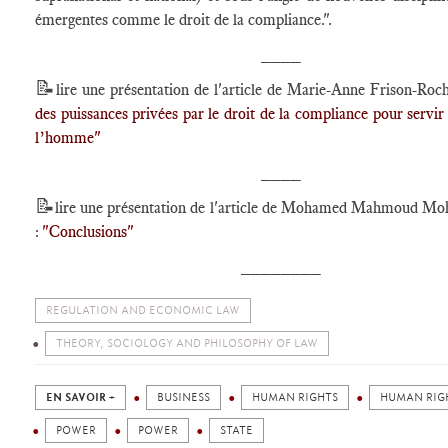
émergentes comme le droit de la compliance.".
____
📝
lire une présentation de l'article de Marie-Anne Frison-Roc
des puissances privées par le droit de la compliance pour servir 
l’homme"
____
📝
lire une présentation de l'article de Mohamed Mahmoud M
:
"Conclusions"
________
REGULATION AND ECONOMIC LAW
THEORY, SOCIOLOGY AND PHILOSOPHY OF LAW
EN SAVOIR +
BUSINESS
HUMAN RIGHTS
HUMAN RIG
POWER
POWER
STATE