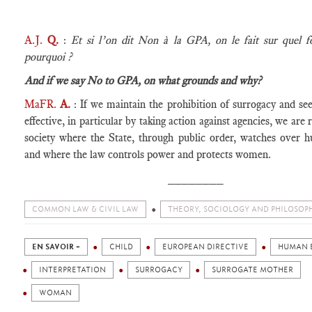
A.J.
Q.
:
Et si l’on dit Non à la GPA, on le fait sur quel 
pourquoi ?
And if we say No to GPA, on what grounds and why?
MaFR.
A.
: If we maintain the prohibition of surrogacy and se
effective, in particular by taking action against agencies, we are 
society where the State, through public order, watches over 
and where the law controls power and protects women.
________
COMMON LAW & CIVIL LAW
THEORY, SOCIOLOGY AND PHILOSOP
EN SAVOIR +
CHILD
EUROPEAN DIRECTIVE
HUMAN 
INTERPRETATION
SURROGACY
SURROGATE MOTHER
WOMAN