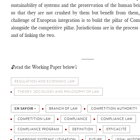
sustainability of systems and the preservation of the human be
so that they are not crushed by them but benefit from them,
challenge of European integration is to build the pillar of Co
alongside the competitive pillar. Jurisdictions are in the process 
and of linking the two.
____
ead the Working Paper below⤵️
🔓r
REGULATION AND ECONOMIC LAW
THEORY, SOCIOLOGY AND PHILOSOPHY OF LAW
EN SAVOIR +
BRANCH OF LAW
COMPETITION AUTHORITY
COMPETITION LAW
COMPLIANCE
COMPLIANCE LAW
COMPLIANCE PROGRAM
DEFINITION
EFFICACITÉ
EMERGING SYSTEMIC LITIGATION
FUTURE
LEGAL HISTO