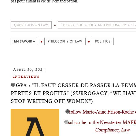
pas pour autant la clé de l’émancipation.
QUESTIONS ON LAW
THEORY, SOCIOLOGY AND PHILOSOPHY OF 
EN SAVOIR +
PHILOSOPHY OF LAW
POLITICS
April 30, 2024
Interviews
💬GPA : "IL FAUT CESSER DE PASSER LA FEM
PERTES ET PROFITS" (SURROGACY: "WE HAV
STOP WRITING OFF WOMEN")
🌐
follow Marie-Anne Frison-Roche 
🌐
subscribe to the Newsletter MAF
Compliance, Law