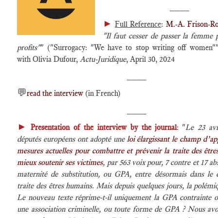
____
►
Full Reference
:
M.-A. Frison-R
"Il faut cesser de passer la femme p
profits"
" ("Surrogacy: "We have to stop writing off women""
with Olivia Dufour,
Actu-Juridique
, April 30, 2024
____
💬
read the interview
(in French)
____
►
Presentation of the interview by the journal
: "
Le 23 avr
députés européens ont adopté une
loi élargissant le champ d’ap
mesures actuelles pour combattre et prévenir la traite des êtr
mieux soutenir ses victimes
, par 563 voix pour, 7 contre et 17 ab
maternité de substitution, ou GPA, entre désormais dans le
traite des êtres humains. Mais depuis quelques jours, la polémiq
Le nouveau texte réprime-t-il uniquement la GPA contrainte o
une association criminelle, ou toute forme de GPA ? Nous a