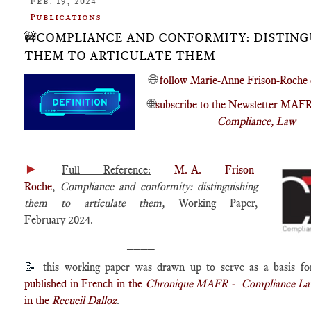
Feb. 19, 2024
Publications
🚧COMPLIANCE AND CONFORMITY: DISTING
THEM TO ARTICULATE THEM
🌐
follow Marie-Anne Frison-Roche 
🌐
subscribe to the Newsletter MAF
Compliance, Law
____
►
Full Reference:
M.-A. Frison-
Roche
,
Compliance and conformity: distinguishing
them to articulate them,
Working Paper,
February 2024.
____
📝
this working paper was drawn up to serve as a basis f
published in French in the
Chronique MAFR - Compliance L
in the
Recueil Dalloz
.