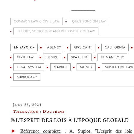
________
COMMON LAW & CIVIL LAW
QUESTIONS ON LAW
THEORY, SOCIOLOGY AND PHILOSOPHY OF LAW
EN SAVOIR +
AGENCY
APPLICANT
CALIFORNIA
CIVIL LAW
DESIRE
GPA ETHIC
HUMAN BODY
LEGAL SYSTEM
MARKET
MONEY
SUBJECTIVE LAW
SURROGACY
July 23, 2024
Thesaurus : Doctrine
📝L'ESPRIT DES LOIS À L'ÉPOQUE GLOBALE
►
Référence complète
: A. Supiot, "L'esprit des lois