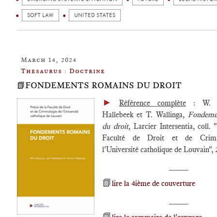
SOFT LAW
UNITED STATES
March 14, 2024
Thesaurus : Doctrine
📗FONDEMENTS ROMAINS DU DROIT
►
Référence complète
: W. D
Hallebeek et T. Wallinga,
Fondeme
du droit
, Larcier Intersentia, coll. 
Faculté de Droit et de Crimi
l'Université catholique de Louvain", 
____
📗
lire la 4ième de couverture
____
📗