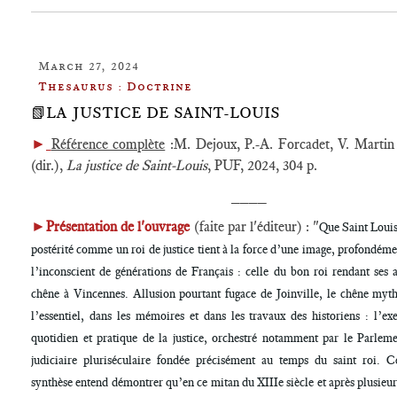
March 27, 2024
Thesaurus : Doctrine
📗LA JUSTICE DE SAINT-LOUIS
►
Référence complète
:M. Dejoux, P.-A. Forcadet, V. Martin 
(dir.),
La justice de Saint-Louis
, PUF, 2024, 304 p.
____​
►
Présentation de l'ouvrage
(faite par l'éditeur) : "
Que Saint Louis 
postérité comme un roi de justice tient à la force d’une image, profondém
l’inconscient de générations de Français : celle du bon roi rendant ses a
chêne à Vincennes. Allusion pourtant fugace de Joinville, le chêne myth
l’essentiel, dans les mémoires et dans les travaux des historiens : l’exe
quotidien et pratique de la justice, orchestré notamment par le Parlemen
judiciaire pluriséculaire fondée précisément au temps du saint roi. 
synthèse entend démontrer qu’en ce mitan du XIIIe siècle et après plusieu