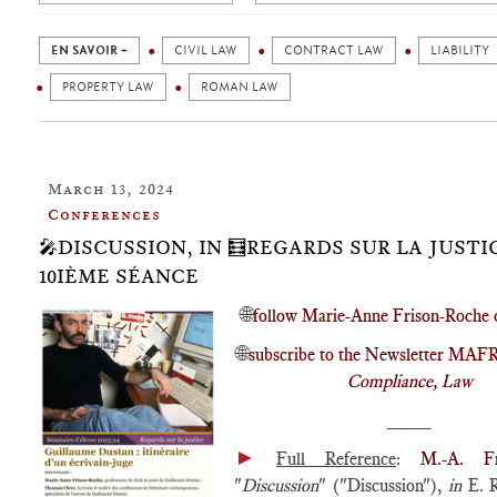
EN SAVOIR +
CIVIL LAW
CONTRACT LAW
LIABILITY
PROPERTY LAW
ROMAN LAW
March 13, 2024
Conferences
🎤DISCUSSION, IN 🧮REGARDS SUR LA JUSTI
10IÈME SÉANCE
🌐
follow Marie-Anne Frison-Roche 
🌐
subscribe to the Newsletter MAF
Compliance, Law
____
►
Full Reference
:
M.-A. Fr
"
Discussion
" ("Discussion"),
in
E. R